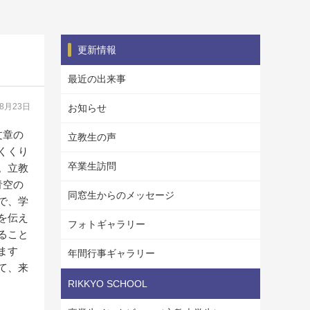
更新情報
最近の出来事
08月23日
お知らせ
文章の
立教生の声
くくり
卒業生訪問
。立教
青空の
同窓生からのメッセージ
で、学
を伝え
フォトギャラリー
ること
ます
年間行事ギャラリー
て、来
RIKKYO SCHOOL