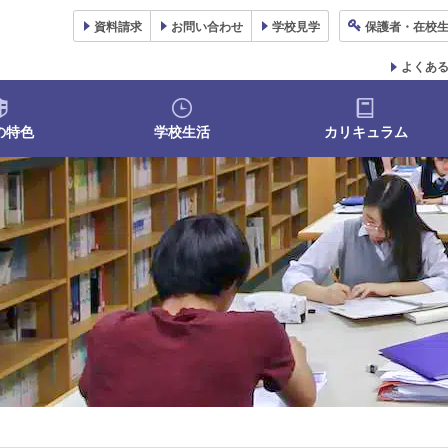
資料
請求
お問い合わせ
学校
見学
保護者
・在校
よくあ
の特色
学校生活
カリキュラム