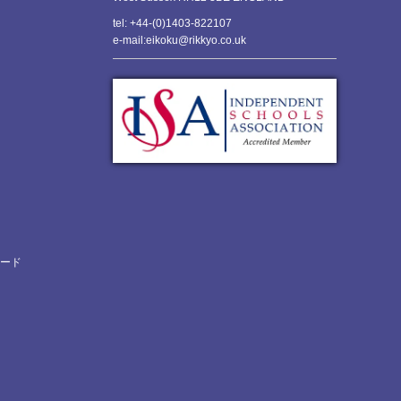
tel: +44-(0)1403-822107
e-mail:eikoku@rikkyo.co.uk
ロード