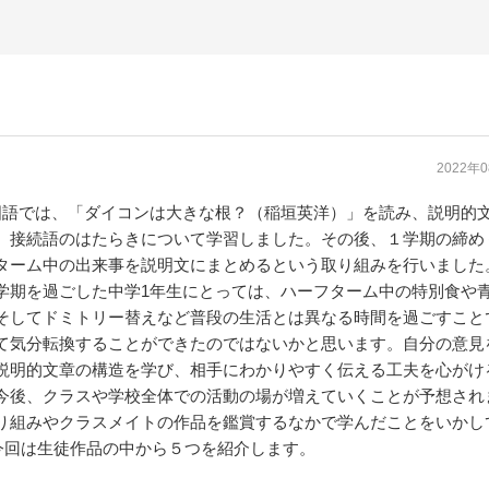
2022年
国語では、「ダイコンは大きな根？（稲垣英洋）」を読み、説明的
、接続語のはたらきについて学習しました。その後、１学期の締め
ターム中の出来事を説明文にまとめるという取り組みを行いました
学期を過ごした中学1年生にとっては、ハーフターム中の特別食や
そしてドミトリー替えなど普段の生活とは異なる時間を過ごすこと
て気分転換することができたのではないかと思います。自分の意見
説明的文章の構造を学び、相手にわかりやすく伝える工夫を心がけ
今後、クラスや学校全体での活動の場が増えていくことが予想され
り組みやクラスメイトの作品を鑑賞するなかで学んだことをいかし
今回は生徒作品の中から５つを紹介します。