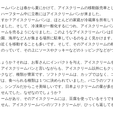
ームバンとは春から夏にかけて、アイスクリームの移動販売車と
。ハーフターム中に立教にはアイスクリームバンが来ました。
すか？アイスクリームバンは、ほとんどの家庭が冷蔵庫を所有し
いました。そして、冷凍庫が一般化するにつれ、アイスクリームバ
リームを売るようになりました。このようなアイスクリームバンは
園、海岸など人が集まる場所に駐車しているのをよく見かけます。
の近くを移動することも多いです。そして、そのアイスクリームの
とのっていて、その上にソースやクッキーなどのトッピングなどが
ょうか？それは、お客さんにインパクトを与え、アイスクリーム
。アイスクリームバンと言いながらも、アイスクリーム以外にもク
ンクなど、種類が豊富です。ソフトクリームは、カップではなく、
では、食べられる種類は１つに決められていました。バニラのソフ
た。シンプルだからこそ美味しいです。日本よりクリームの量が多
ませんでした。なぜなのでしょうか？
ームがあり、そのアイスクリームには、豆腐を使っているそうで
ません。アイスクリームバンのソフトクリームが、ひっくち返して