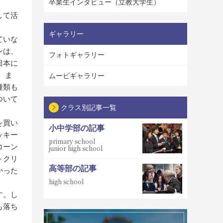
卒業生インタビュー（立教大学生）
して活
ギャラリー
ていな
ンは、
フォトギャラリー
日本に
 ま
ムービギャラリー
種類も
ついて
クラス別記事一覧
を買い
小中学部の記事
ッキー
primary school
コーン
junior high school
トクリ
高等部の記事
かった
high school
す。し
も落ち