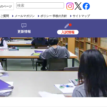
検
生の
ページ
索
対
るご質問
メールマガジン
ポリシー 学校の方針
サイトマップ
象:
更新情報
入試情報