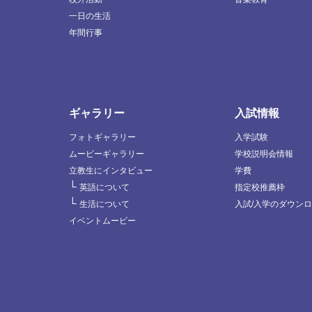
一日の生活
年間行事
ギャラリー
入試情報
フォトギャラリー
入学試験
ムービーギャラリー
学校説明会情報
立教生にインタビュー
学費
└
英語について
指定校推薦枠
└
生活について
入試/入学のダウン
イベントムービー