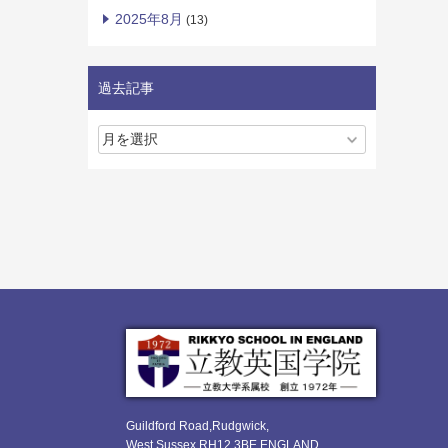
2025年8月
(13)
過去記事
Guildford Road,Rudgwick,
West Sussex RH12 3BE ENGLAND