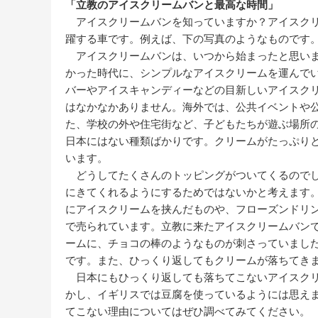
「立教のアイスクリームバンと最高な時間」
アイスクリームバンを知っていますか？アイスクリ
躍する車です。例えば、下の写真のようなものです
アイスクリームバンは、いつから始まったと思いま
かった時代に、シンプルなアイスクリームを運んで
バーやアイスキャンディーなどの目新しいアイスク
はなかなかありません。海外では、公共イベントや公
た、学校の外や住宅街など、子どもたちが遊ぶ場所
日本にはない種類ばかりです。クリームがたっぷり
います。
どうしてたくさんのトッピングがついてくるのでし
にきてくれるようにするためではないかと考えます
にアイスクリームを挟んだものや、フローズンドリ
で売られています。立教に来たアイスクリームバン
ームに、チョコの棒のようなものが刺さっていまし
です。また、ひっくり返してもクリームが落ちてき
日本にもひっくり返しても落ちてこないアイスクリ
かし、イギリスでは豆腐を使っているようには思え
てこない理由についてはぜひ調べてみてください。