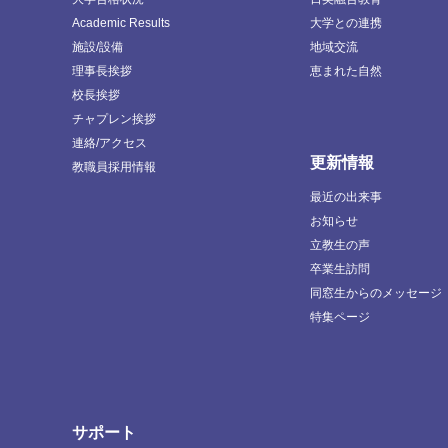
Academic Results
大学との連携
施設/設備
地域交流
理事長挨拶
恵まれた自然
校長挨拶
チャプレン挨拶
連絡/アクセス
更新情報
教職員採用情報
最近の出来事
お知らせ
立教生の声
卒業生訪問
同窓生からのメッセージ
特集ページ
サポート