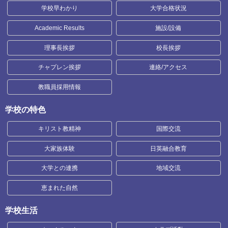
学校早わかり
大学合格状況
Academic Results
施設/設備
理事長挨拶
校長挨拶
チャプレン挨拶
連絡/アクセス
教職員採用情報
学校の特色
キリスト教精神
国際交流
大家族体験
日英融合教育
大学との連携
地域交流
恵まれた自然
学校生活