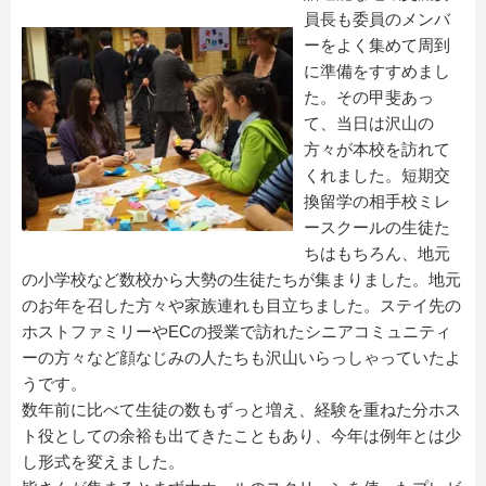
員長も委員のメンバ
ーをよく集めて周到
に準備をすすめまし
た。その甲斐あっ
て、当日は沢山の
方々が本校を訪れて
くれました。短期交
換留学の相手校ミレ
ースクールの生徒た
ちはもちろん、地元
の小学校など数校から大勢の生徒たちが集まりました。地元
のお年を召した方々や家族連れも目立ちました。ステイ先の
ホストファミリーやECの授業で訪れたシニアコミュニティ
ーの方々など顔なじみの人たちも沢山いらっしゃっていたよ
うです。
数年前に比べて生徒の数もずっと増え、経験を重ねた分ホス
ト役としての余裕も出てきたこともあり、今年は例年とは少
し形式を変えました。