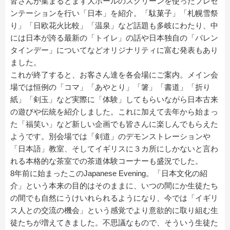
皆さんが集まるとまず大ホールのスクリーンを使ったプレゼ
ンテーションを行い「日本」を紹介。「駄菓子」「札幌雪祭
り」「日欧花火比較」「温泉」など話題も多岐にわたり、中
には日本が誇る最新の「トイレ」の話や日本独自の「バレン
タインデー」についてなどオリジナリティに富む発表もあり
ました。
これが終了すると、お客さん達を各会場にご案内。メイン会
場では恒例の「コマ」「あやとり」「箸」「書道」「折り
紙」「剣玉」など実際に「体験」してもらいながら日本古来
の遊びや伝統を紹介しました。これに加えて去年から始まっ
た「福笑い」など新しい企画でも皆さんに楽しんでもらえた
ようです。別会場では「剣道」のデモンストレーションや
「日本語」教室、そしてイギリスに３カ所にしかないと言わ
れる本格的な茶室での茶道体験コーナーも盛況でした。
8年前に始まったこのJapanese Evening。「日本文化の紹
介」という本来の目的はそのままに、いつの間にか生徒たち
の間でも自然にうけいれられるようになり、今では「イギリ
ス人との交流の機会」という感覚でより意欲的に取り組む生
徒たちが増えてきました。不思議なもので、そういう生徒た