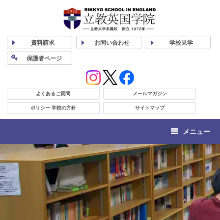
資料
請求
お問い合わせ
学校
見学
保護者
ページ
よくあるご質問
メールマガジン
ポリシー 学校の方針
サイトマップ
メニュー