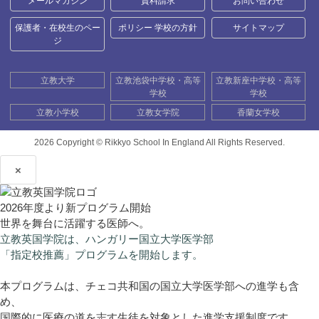
メールマガジン
資料請求
お問い合わせ
保護者・在校生のペー
ポリシー 学校の方針
サイトマップ
ジ
立教大学
立教池袋中学校・高等
立教新座中学校・高等
学校
学校
立教小学校
立教女学院
香蘭女学校
2026 Copyright ©
Rikkyo School In England All Rights Reserved.
×
2026年度より新プログラム開始
世界を舞台に活躍する医師へ。
立教英国学院は、ハンガリー国立大学医学部
「指定校推薦」プログラムを開始します。
本プログラムは、チェコ共和国の国立大学医学部への進学も含
め、
国際的に医療の道を志す生徒を対象とした進学支援制度です。