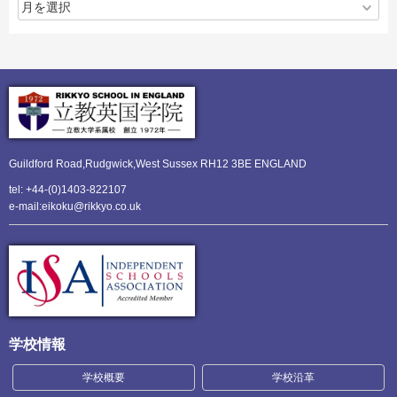
Guildford Road,Rudgwick,
West Sussex RH12 3BE ENGLAND
tel: +44-(0)1403-822107
e-mail:eikoku@rikkyo.co.uk
学校情報
学校概要
学校沿革