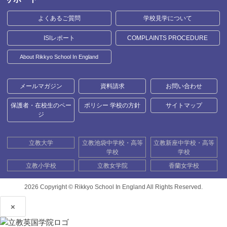
よくあるご質問
学校見学について
ISIレポート
COMPLAINTS PROCEDURE
About Rikkyo School In England
メールマガジン
資料請求
お問い合わせ
保護者・在校生のペー
ポリシー 学校の方針
サイトマップ
ジ
立教大学
立教池袋中学校・高等
立教新座中学校・高等
学校
学校
立教小学校
立教女学院
香蘭女学校
2026 Copyright ©
Rikkyo School In England All Rights Reserved.
×