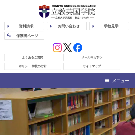
資料
請求
お問い合わせ
学校
見学
保護者
ページ
よくあるご質問
メールマガジン
ポリシー 学校の方針
サイトマップ
メニュー