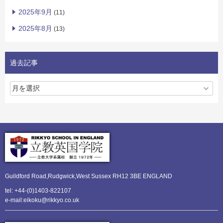
2025年9月
(11)
2025年8月
(13)
過去記事
Guildford Road,Rudgwick,
West Sussex RH12 3BE ENGLAND
tel: +44-(0)1403-822107
e-mail:eikoku@rikkyo.co.uk