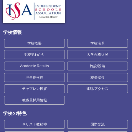
学校情報
学校概要
学校沿革
学校早わかり
大学合格状況
Academic Results
施設/設備
理事長挨拶
校長挨拶
チャプレン挨拶
連絡/アクセス
教職員採用情報
学校の特色
キリスト教精神
国際交流