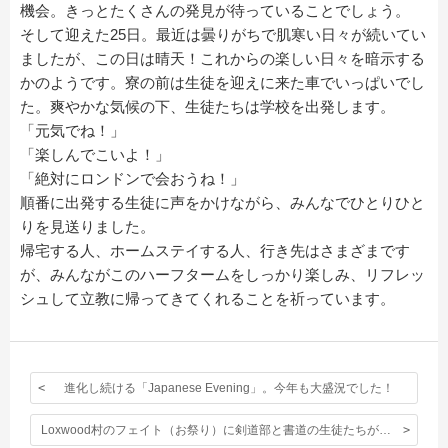
機会。きっとたくさんの発見が待っていることでしょう。
そして迎えた25日。最近は曇りがちで肌寒い日々が続いてい
ましたが、この日は晴天！これからの楽しい日々を暗示する
かのようです。寮の前は生徒を迎えに来た車でいっぱいでし
た。爽やかな気候の下、生徒たちは学校を出発します。
「元気でね！」
「楽しんでこいよ！」
「絶対にロンドンで会おうね！」
順番に出発する生徒に声をかけながら、みんなでひとりひと
りを見送りました。
帰宅する人、ホームステイする人、行き先はさまざまです
が、みんながこのハーフタームをしっかり楽しみ、リフレッ
シュして立教に帰ってきてくれることを祈っています。
進化し続ける「Japanese Evening」。今年も大盛況でした！
Loxwood村のフェイト（お祭り）に剣道部と書道の生徒たちが参加しました。