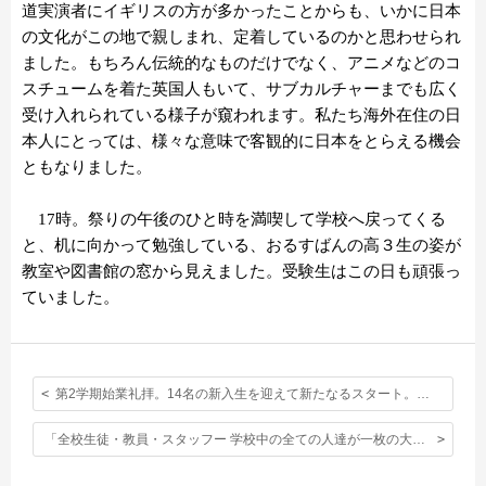
道実演者にイギリスの方が多かったことからも、いかに日本
の文化がこの地で親しまれ、定着しているのかと思わせられ
ました。もちろん伝統的なものだけでなく、アニメなどのコ
スチュームを着た英国人もいて、サブカルチャーまでも広く
受け入れられている様子が窺われます。私たち海外在住の日
本人にとっては、様々な意味で客観的に日本をとらえる機会
ともなりました。
17時。祭りの午後のひと時を満喫して学校へ戻ってくる
と、机に向かって勉強している、おるすばんの高３生の姿が
教室や図書館の窓から見えました。受験生はこの日も頑張っ
ていました。
第2学期始業礼拝。14名の新入生を迎えて新たなるスタート。緊張していたのは新入生だけではありません。
「全校生徒・教員・スタッフー 学校中の全ての人達が一枚の大きな写真に収まる日、全校写真撮影が行われました。」