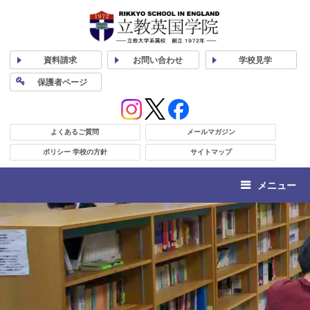
資料
請求
お問い合わせ
学校
見学
保護者
ページ
よくあるご質問
メールマガジン
ポリシー 学校の方針
サイトマップ
メニュー