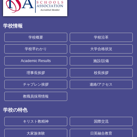
学校情報
学校概要
学校沿革
学校早わかり
大学合格状況
Academic Results
施設/設備
理事長挨拶
校長挨拶
チャプレン挨拶
連絡/アクセス
教職員採用情報
学校の特色
キリスト教精神
国際交流
大家族体験
日英融合教育