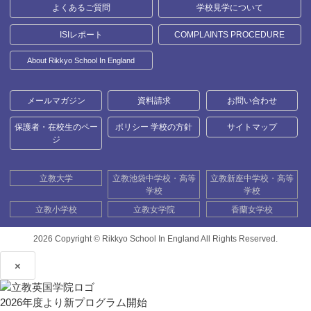
よくあるご質問
学校見学について
ISIレポート
COMPLAINTS PROCEDURE
About Rikkyo School In England
メールマガジン
資料請求
お問い合わせ
保護者・在校生のペー
ポリシー 学校の方針
サイトマップ
ジ
立教大学
立教池袋中学校・高等
立教新座中学校・高等
学校
学校
立教小学校
立教女学院
香蘭女学校
2026 Copyright ©
Rikkyo School In England All Rights Reserved.
×
2026年度より新プログラム開始