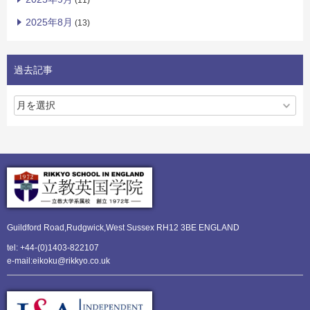
(11)
2025年8月
(13)
過去記事
Guildford Road,Rudgwick,
West Sussex RH12 3BE ENGLAND
tel: +44-(0)1403-822107
e-mail:eikoku@rikkyo.co.uk