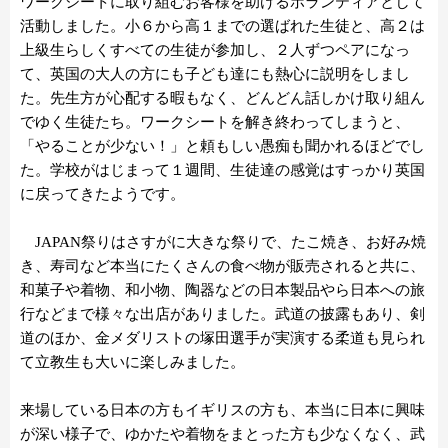
ワークシートに取り組むお客様を助けるボランティアとして
活動しました。小６から高１までの選ばれた生徒と、高２は
上級生らしくすべての生徒が参加し、２人ずつペアになっ
て、英国の大人の方にも子ども達にも熱心に説明をしまし
た。先生方が心配する暇もなく、どんどん話しかけ取り組ん
でゆく生徒たち。ワークシートを解き終わってしまうと、
「やることが少ない！」と頼もしい愚痴も聞かれるほどでし
た。学校がはじまって１週間、生徒達の感覚はすっかり英国
に戻ってきたようです。
JAPAN祭りはさすがに大きな祭りで、たこ焼き、お好み焼
き、寿司など本当にたくさんの食べ物が販売されると共に、
和菓子や着物、和小物、陶器などの日本製品やら日本への旅
行などまで様々な出店がありました。武道の披露もあり、剣
道のほか、金メダリストの塚田選手が実演する柔道も見られ
て立教生も大いに楽しみました。
来場している日本の方もイギリスの方も、本当に日本に興味
が深い様子で、ゆかたや着物をまとった方も少なくなく、武