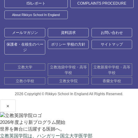
ISIレポート
COMPLAINTS PROCEDURE
About Rikkyo School In England
メールマガジン
資料請求
お問い合わせ
保護者・在校生のペー
ポリシー 学校の方針
サイトマップ
ジ
立教大学
立教池袋中学校・高等
立教新座中学校・高等
学校
学校
立教小学校
立教女学院
香蘭女学校
2026 Copyright ©
Rikkyo School In England All Rights Reserved.
×
2026年度より新プログラム開始
世界を舞台に活躍する医師へ。
立教英国学院は、ハンガリー国立大学医学部