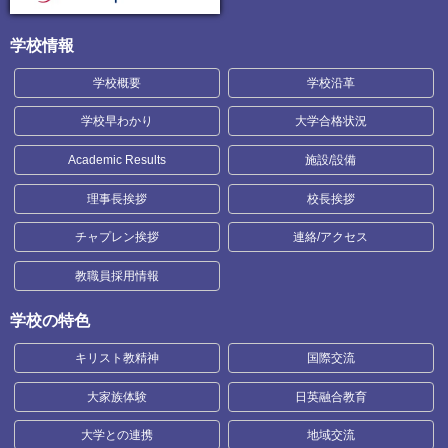
学校情報
学校概要
学校沿革
学校早わかり
大学合格状況
Academic Results
施設/設備
理事長挨拶
校長挨拶
チャプレン挨拶
連絡/アクセス
教職員採用情報
学校の特色
キリスト教精神
国際交流
大家族体験
日英融合教育
大学との連携
地域交流