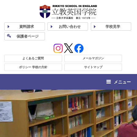
資料
請求
お問い合わせ
学校
見学
保護者
ページ
よくあるご質問
メールマガジン
ポリシー 学校の方針
サイトマップ
メニュー