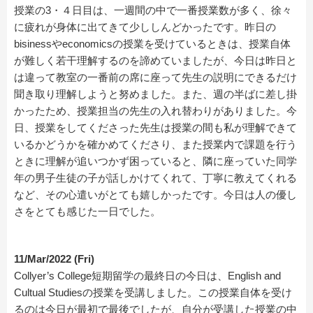
授業の3・４日目は、一週間の中で一番授業数が多く、徐々
に疲れが身体に出てきて少ししんどかったです。昨日の
bisinessやeconomicsの授業を受けているときは、授業自体
が難しく若干理解するのを諦めていましたが、今日は昨日と
は違って教室の一番前の席に座って先生の説明にできるだけ
聞き取り理解しようと努めました。また、週の半ばに差し掛
かったため、授業担当の先生の入れ替わりがありました。今
日、授業をしてくださった先生は授業の間も私が理解できて
いるかどうかを確かめてくださり、また授業内で課題を行う
ときに理解が追いつかず困っていると、隣に座っていた同学
年の男子生徒の子が話しかけてくれて、丁寧に教えてくれる
など、その心遣いがとても嬉しかったです。今日は人の優し
さをとても感じた一日でした。
11/Mar/2022 (Fri)
Collyer’s College短期留学の最終日の今日は、English and
Cultual Studiesの授業を受講しました。この授業自体を受け
るのは今日が最初で最後でしたが、自分が受講した授業の中