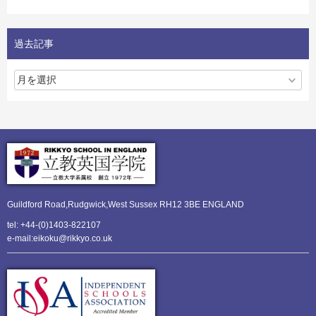
過去記事
Guildford Road,Rudgwick,
West Sussex RH12 3BE ENGLAND
tel: +44-(0)1403-822107
e-mail:eikoku@rikkyo.co.uk