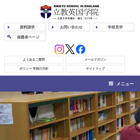
資料
請求
お問い合わせ
学校
見学
保護者
ページ
よくあるご質問
メールマガジン
ポリシー 学校の方針
サイトマップ
メニュー