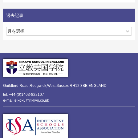
過去記事
Guildford Road,Rudgwick,
West Sussex RH12 3BE ENGLAND
tel: +44-(0)1403-822107
e-mail:eikoku@rikkyo.co.uk