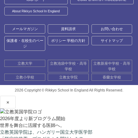
About Rikkyo School In England
メールマガジン
資料請求
お問い合わせ
保護者・在校生のペー
ポリシー 学校の方針
サイトマップ
ジ
立教大学
立教池袋中学校・高等
立教新座中学校・高等
学校
学校
立教小学校
立教女学院
香蘭女学校
2026 Copyright ©
Rikkyo School In England All Rights Reserved.
×
2026年度より新プログラム開始
世界を舞台に活躍する医師へ。
立教英国学院は、ハンガリー国立大学医学部