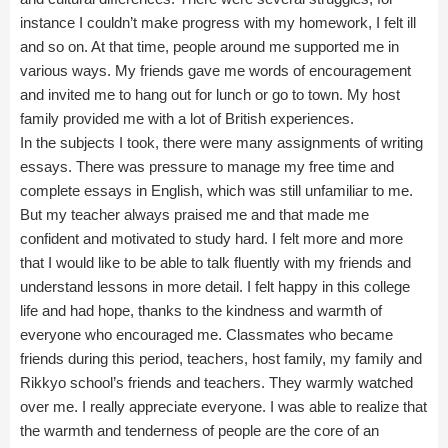
instance I couldn’t make progress with my homework, I felt ill
and so on. At that time, people around me supported me in
various ways. My friends gave me words of encouragement
and invited me to hang out for lunch or go to town. My host
family provided me with a lot of British experiences.
In the subjects I took, there were many assignments of writing
essays. There was pressure to manage my free time and
complete essays in English, which was still unfamiliar to me.
But my teacher always praised me and that made me
confident and motivated to study hard. I felt more and more
that I would like to be able to talk fluently with my friends and
understand lessons in more detail. I felt happy in this college
life and had hope, thanks to the kindness and warmth of
everyone who encouraged me. Classmates who became
friends during this period, teachers, host family, my family and
Rikkyo school’s friends and teachers. They warmly watched
over me. I really appreciate everyone. I was able to realize that
the warmth and tenderness of people are the core of an