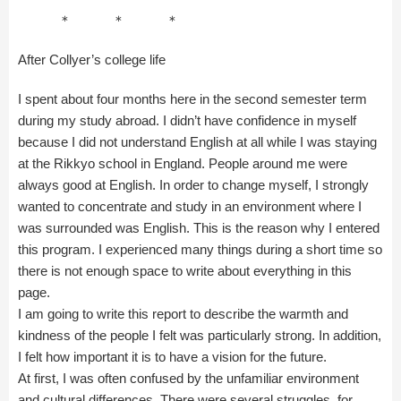
＊ ＊ ＊
After Collyer’s college life
I spent about four months here in the second semester term
during my study abroad. I didn’t have confidence in myself
because I did not understand English at all while I was staying
at the Rikkyo school in England. People around me were
always good at English. In order to change myself, I strongly
wanted to concentrate and study in an environment where I
was surrounded was English. This is the reason why I entered
this program. I experienced many things during a short time so
there is not enough space to write about everything in this
page.
I am going to write this report to describe the warmth and
kindness of the people I felt was particularly strong. In addition,
I felt how important it is to have a vision for the future.
At first, I was often confused by the unfamiliar environment
and cultural differences. There were several struggles, for