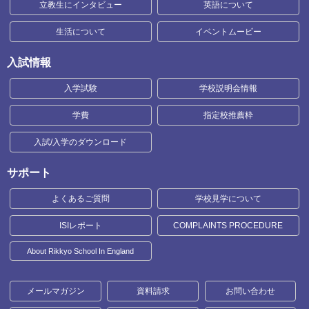
立教生にインタビュー
英語について
生活について
イベントムービー
入試情報
入学試験
学校説明会情報
学費
指定校推薦枠
入試/入学のダウンロード
サポート
よくあるご質問
学校見学について
ISIレポート
COMPLAINTS PROCEDURE
About Rikkyo School In England
メールマガジン
資料請求
お問い合わせ