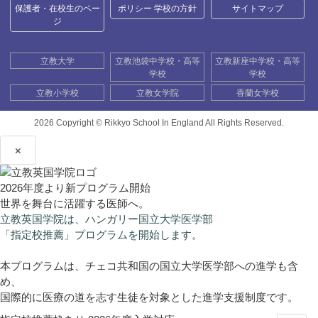
保護者・在校生のペー
ポリシー 学校の方針
サイトマップ
ジ
立教大学
立教池袋中学校・高等
立教新座中学校・高等
学校
学校
立教小学校
立教女学院
香蘭女学校
2026 Copyright ©
Rikkyo School In England All Rights Reserved.
×
2026年度より新プログラム開始
世界を舞台に活躍する医師へ。
立教英国学院は、ハンガリー国立大学医学部
「指定校推薦」プログラムを開始します。
本プログラムは、チェコ共和国の国立大学医学部への進学も含
め、
国際的に医療の道を志す生徒を対象とした進学支援制度です。