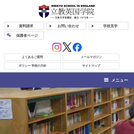
資料
請求
お問い合わせ
学校
見学
保護者
ページ
よくあるご質問
メールマガジン
ポリシー 学校の方針
サイトマップ
メニュー