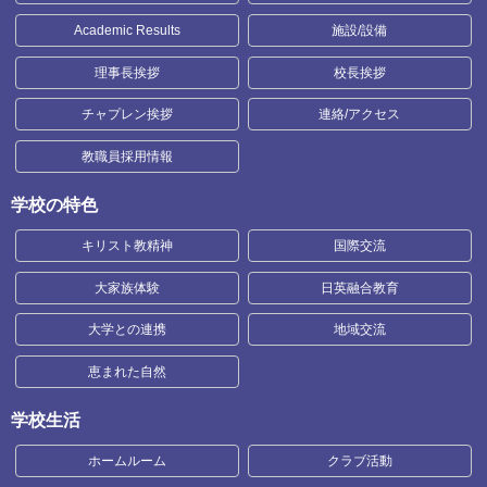
Academic Results
施設/設備
理事長挨拶
校長挨拶
チャプレン挨拶
連絡/アクセス
教職員採用情報
学校の特色
キリスト教精神
国際交流
大家族体験
日英融合教育
大学との連携
地域交流
恵まれた自然
学校生活
ホームルーム
クラブ活動