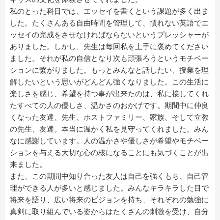
私のとった科目では、エッセイを書くという課題が多く出ま
した。たくさんある自由時間を管理して、慣れない英語でエ
ッセイの完成をさせなければならないというプレッシャーが
ありました。しかし、先生は毎回私を上手に褒めてください
ました。それが私の自信となり次も頑張ろうというモチベー
ションに繋がりました。もっとみんなと話したい、授業を理
解したいという思いがどんどん強くなりました。この生活に
楽しさを感じ、希望を持つ事が出来たのは、私に接してくれ
たすべての人の優しさ、温かさのおかげです。期間中に仲良
くなった友達、先生、ホストファミリー、家族、そして立教
の先生、友達。本当に温かく私を見守ってくれました。みん
なに感謝しています。人の温かさや優しさが希望やモチベー
ションを与える大切な心の核になることにも気づくことが出
来ました。
また、この期間中知り合った友人は自己を強くもち、自己管
理ができる人が多いと感じました。みんなキラキラした目で
将来を語り、広い将来のビジョンを持ち、それぞれの勉強に
真剣に取り組んでいる姿からはたくさんの刺激を受け、自分