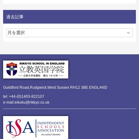
過去記事
Guildford Road,Rudgwick,
West Sussex RH12 3BE ENGLAND
tel: +44-(0)1403-822107
e-mail:eikoku@rikkyo.co.uk