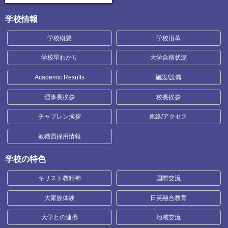
学校情報
学校概要
学校沿革
学校早わかり
大学合格状況
Academic Results
施設/設備
理事長挨拶
校長挨拶
チャプレン挨拶
連絡/アクセス
教職員採用情報
学校の特色
キリスト教精神
国際交流
大家族体験
日英融合教育
大学との連携
地域交流