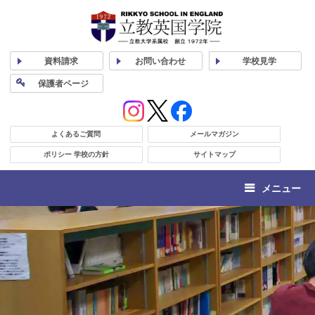
資料
請求
お問い合わせ
学校
見学
保護者
ページ
よくあるご質問
メールマガジン
ポリシー 学校の方針
サイトマップ
メニュー