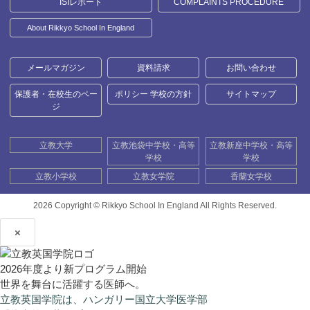
ISIレポート
COMPLAINTS PROCEDURE
About Rikkyo School In England
メールマガジン
資料請求
お問い合わせ
保護者・在校生のペー
ポリシー 学校の方針
サイトマップ
ジ
立教大学
立教池袋中学校・高等
立教新座中学校・高等
学校
学校
立教小学校
立教女学院
香蘭女学校
2026 Copyright ©
Rikkyo School In England All Rights Reserved.
×
2026年度より新プログラム開始
世界を舞台に活躍する医師へ。
立教英国学院は、ハンガリー国立大学医学部