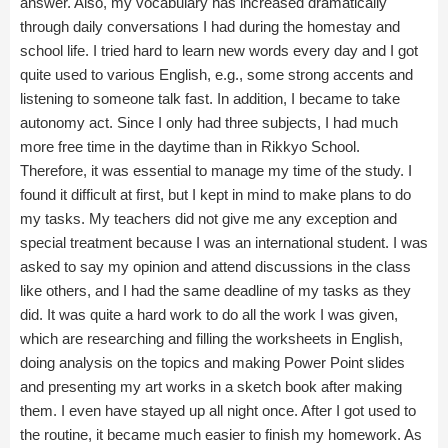
answer. Also, my vocabulary has increased dramatically
through daily conversations I had during the homestay and
school life. I tried hard to learn new words every day and I got
quite used to various English, e.g., some strong accents and
listening to someone talk fast. In addition, I became to take
autonomy act. Since I only had three subjects, I had much
more free time in the daytime than in Rikkyo School.
Therefore, it was essential to manage my time of the study. I
found it difficult at first, but I kept in mind to make plans to do
my tasks. My teachers did not give me any exception and
special treatment because I was an international student. I was
asked to say my opinion and attend discussions in the class
like others, and I had the same deadline of my tasks as they
did. It was quite a hard work to do all the work I was given,
which are researching and filling the worksheets in English,
doing analysis on the topics and making Power Point slides
and presenting my art works in a sketch book after making
them. I even have stayed up all night once. After I got used to
the routine, it became much easier to finish my homework. As