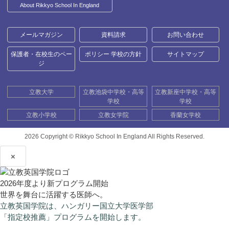
About Rikkyo School In England
メールマガジン
資料請求
お問い合わせ
保護者・在校生のペー
ポリシー 学校の方針
サイトマップ
ジ
立教大学
立教池袋中学校・高等
立教新座中学校・高等
学校
学校
立教小学校
立教女学院
香蘭女学校
2026 Copyright ©
Rikkyo School In England All Rights Reserved.
×
2026年度より新プログラム開始
世界を舞台に活躍する医師へ。
立教英国学院は、ハンガリー国立大学医学部
「指定校推薦」プログラムを開始します。