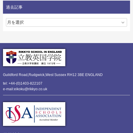
過去記事
Guildford Road,Rudgwick,
West Sussex RH12 3BE ENGLAND
tel: +44-(0)1403-822107
e-mail:eikoku@rikkyo.co.uk