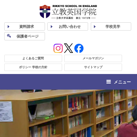
資料
請求
お問い合わせ
学校
見学
保護者
ページ
よくあるご質問
メールマガジン
ポリシー 学校の方針
サイトマップ
メニュー