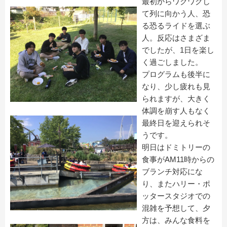
最初からワクワクし
て列に向かう人、恐
る恐るライドを選ぶ
人。
反応はさまざま
でしたが、1日を楽し
く過ごしました。
プログラムも後半に
なり、少し疲れも見
られますが、
大きく
体調を崩す人もなく
最終日を迎えられそ
うです。
明日はドミトリーの
食事がAM11時からの
ブランチ対応にな
り、
またハリー・ポ
ッタースタジオでの
混雑を予想して、夕
方は、
みんな食料を