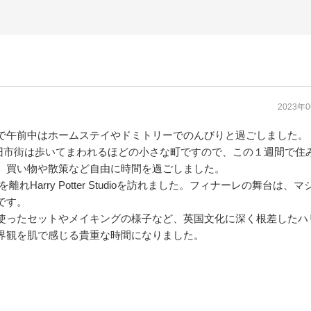
2023年
で午前中はホームステイやドミトリーでのんびりと過
ごしました。
terの旧市街は歩いてまわれるほどの小さな町で
すので、この１週間で住
、
買い物や散策など自由に時間を過ごしました。
geを離れHarry Potter Studioを訪れました。フィナーレの舞台は、マ
です。
使ったセットやメイキングの様子など、
英国文化に深く根差したハ
界観を肌で感じる貴重な時間になりました。