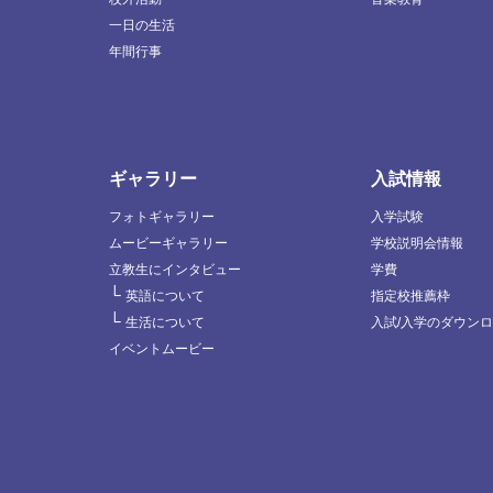
一日の生活
年間行事
ギャラリー
入試情報
フォトギャラリー
入学試験
ムービーギャラリー
学校説明会情報
立教生にインタビュー
学費
└
英語について
指定校推薦枠
└
生活について
入試/入学のダウン
イベントムービー