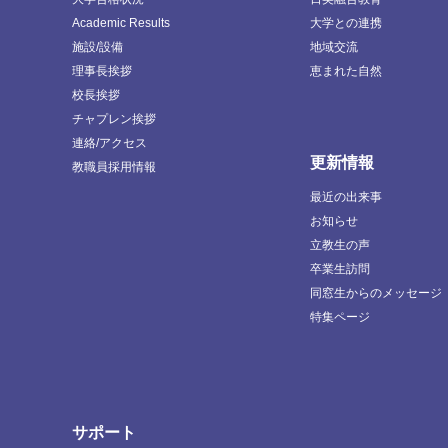
Academic Results
大学との連携
施設/設備
地域交流
理事長挨拶
恵まれた自然
校長挨拶
チャプレン挨拶
連絡/アクセス
更新情報
教職員採用情報
最近の出来事
お知らせ
立教生の声
卒業生訪問
同窓生からのメッセージ
特集ページ
サポート