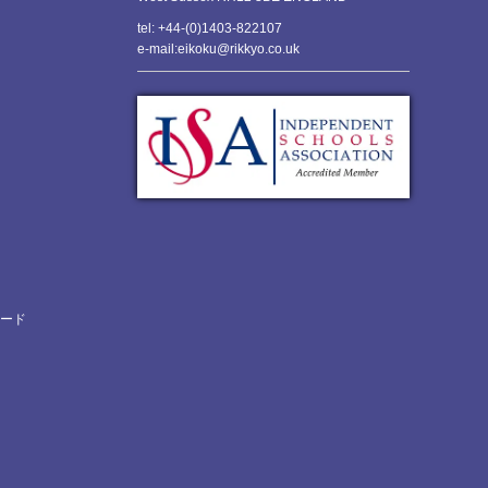
tel: +44-(0)1403-822107
e-mail:eikoku@rikkyo.co.uk
ロード