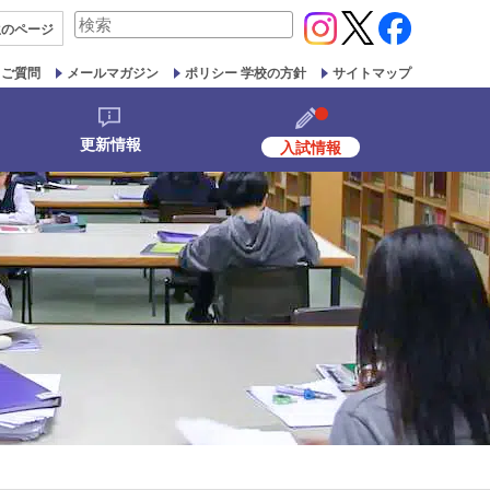
検
生の
ページ
索
対
るご質問
メールマガジン
ポリシー 学校の方針
サイトマップ
象:
更新情報
入試情報