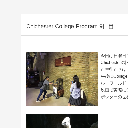
Chichester College Program 9日目
今日は日曜日
Chiches
た生徒たちは
午後にColle
ル・
ワールド
映画で実際に
ポッターの世