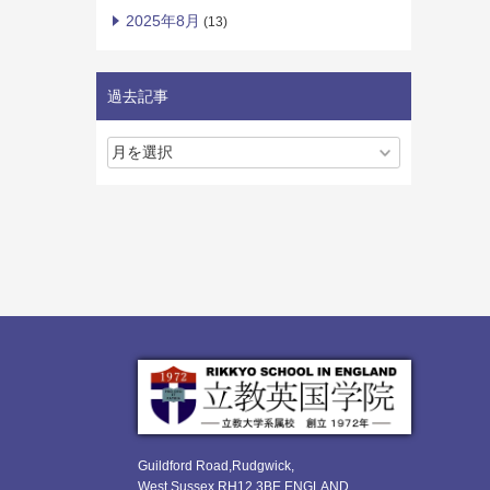
2025年8月
(13)
過去記事
Guildford Road,Rudgwick,
West Sussex RH12 3BE ENGLAND