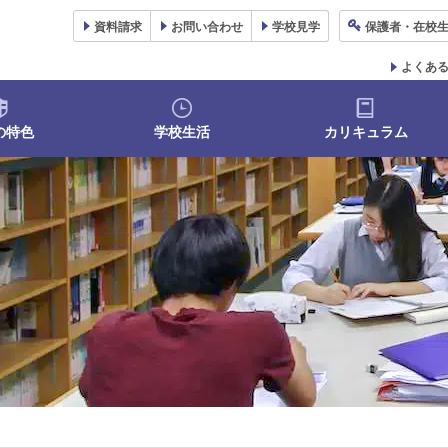
資料
請求
お問い合わせ
学校
見学
保護者
・在校
よくあ
の特色
学校生活
カリキュラム