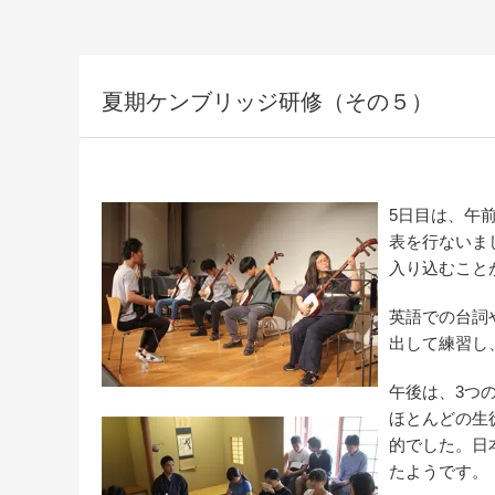
夏期ケンブリッジ研修（その５）
5日目は、午前中に
表を行ないま
入り込むこと
英語での台詞
出して練習し
午後は、3つ
ほとんどの生
的でした。日
たようです。