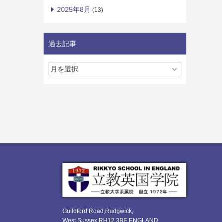
2025年8月
(13)
過去記事
Guildford Road,Rudgwick,
West Sussex RH12 3BE ENGLAND