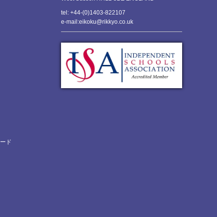
tel: +44-(0)1403-822107
e-mail:eikoku@rikkyo.co.uk
ロード