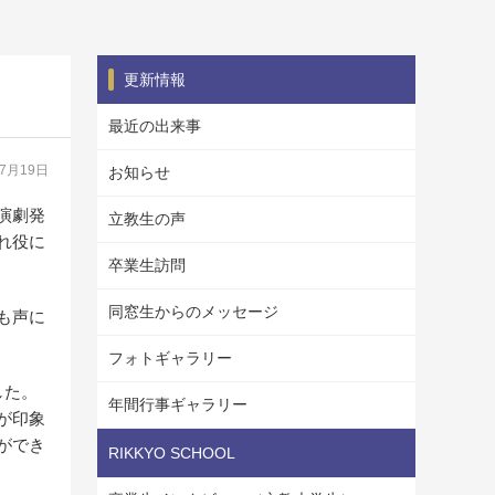
更新情報
最近の出来事
07月19日
お知らせ
の演劇発
立教生の声
れ役に
卒業生訪問
同窓生からのメッセージ
も声に
フォトギャラリー
した。
年間行事ギャラリー
が印象
ができ
RIKKYO SCHOOL