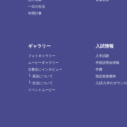
一日の生活
年間行事
ギャラリー
入試情報
フォトギャラリー
入学試験
ムービーギャラリー
学校説明会情報
立教生にインタビュー
学費
└
英語について
指定校推薦枠
└
生活について
入試/入学のダウン
イベントムービー