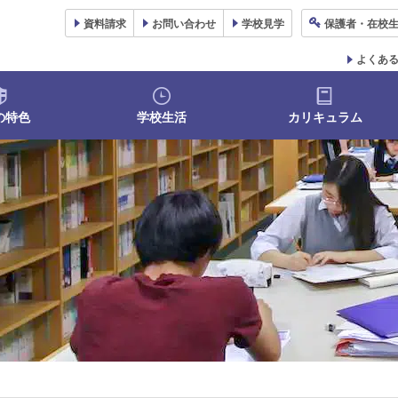
資料
請求
お問い合わせ
学校
見学
保護者
・在校
よくあ
の特色
学校生活
カリキュラム