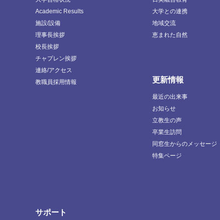
Academic Results
大学との連携
施設/設備
地域交流
理事長挨拶
恵まれた自然
校長挨拶
チャプレン挨拶
連絡/アクセス
更新情報
教職員採用情報
最近の出来事
お知らせ
立教生の声
卒業生訪問
同窓生からのメッセージ
特集ページ
サポート