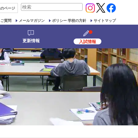
検
生の
ページ
索
対
るご質問
メールマガジン
ポリシー 学校の方針
サイトマップ
象:
更新情報
入試情報