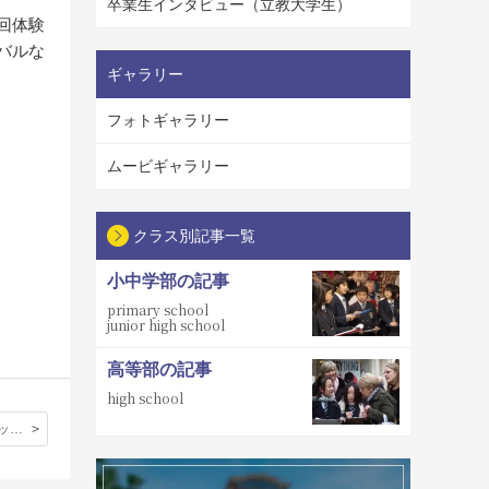
卒業生インタビュー（立教大学生）
回体験
バルな
ギャラリー
フォトギャラリー
ムービギャラリー
クラス別記事一覧
小中学部の記事
primary school
junior high school
高等部の記事
high school
夏期ケンブリッジ研修（その６）