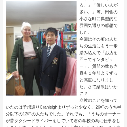
る。」「優しい人が
多い。」等、田舎の
小さな町に典型的な
雰囲気通りの感想で
した。
今回はその町の人た
ちの生活にもう一歩
踏み込んで「お店を
回ってインタビュ
ー」。質問の数も内
容も１年前よりずっ
と高度になりまし
た。さて結果はいか
に？
立教のことを知って
いたのは予想通りCranleighよりずっと少なく、26軒のうち半
分以下の12軒の人たちでした。それでも、「うちのオーナー
が昔タクシードライバーをしていて君の学校の為に仕事をし