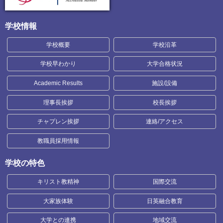
学校情報
学校概要
学校沿革
学校早わかり
大学合格状況
Academic Results
施設/設備
理事長挨拶
校長挨拶
チャプレン挨拶
連絡/アクセス
教職員採用情報
学校の特色
キリスト教精神
国際交流
大家族体験
日英融合教育
大学との連携
地域交流