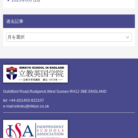
2025年8月
(13)
過去記事
Guildford Road,Rudgwick,
West Sussex RH12 3BE ENGLAND
tel: +44-(0)1403-822107
e-mail:eikoku@rikkyo.co.uk