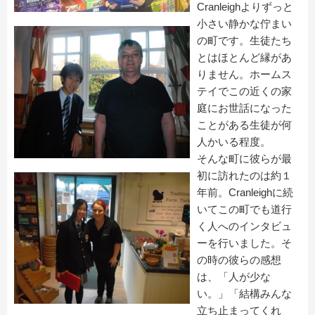
Cranleighよりずっと
小さい静かな佇まい
の町です。生徒たち
とはほとんど縁があ
りません。ホームス
テイでこの近くの家
庭にお世話になった
ことがある生徒が何
人かいる程度。
そんな町に彼らが最
初に訪れたのは約１
年前。Cranleighに続
いてこの町でも道行
く人へのインタビュ
ーを行いました。そ
の時の彼らの感想
は、「人が少な
い。」「結構みんな
立ち止まってくれ