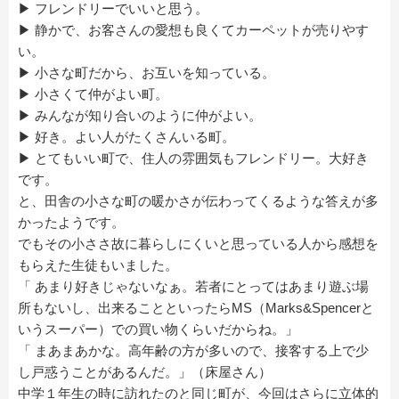
▶ フレンドリーでいいと思う。
▶ 静かで、お客さんの愛想も良くてカーペットが売りやす
い。
▶ 小さな町だから、お互いを知っている。
▶ 小さくて仲がよい町。
▶ みんなが知り合いのように仲がよい。
▶ 好き。よい人がたくさんいる町。
▶ とてもいい町で、住人の雰囲気もフレンドリー。大好き
です。
と、田舎の小さな町の暖かさが伝わってくるような答えが多
かったようです。
でもその小ささ故に暮らしにくいと思っている人から感想を
もらえた生徒もいました。
「 あまり好きじゃないなぁ。若者にとってはあまり遊ぶ場
所もないし、出来ることといったらMS（Marks&Spencerと
いうスーパー）での買い物くらいだからね。」
「 まあまあかな。高年齢の方が多いので、接客する上で少
し戸惑うことがあるんだ。」（床屋さん）
中学１年生の時に訪れたのと同じ町が、今回はさらに立体的