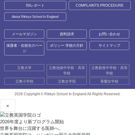
ISIレポート
COMPLAINTS PROCEDURE
About Rikkyo School In England
メールマガジン
資料請求
お問い合わせ
保護者・在校生のペー
ポリシー 学校の方針
サイトマップ
ジ
立教大学
立教池袋中学校・高等
立教新座中学校・高等
学校
学校
立教小学校
立教女学院
香蘭女学校
2026 Copyright ©
Rikkyo School In England All Rights Reserved.
×
2026年度より新プログラム開始
世界を舞台に活躍する医師へ。
立教英国学院は、ハンガリー国立大学医学部