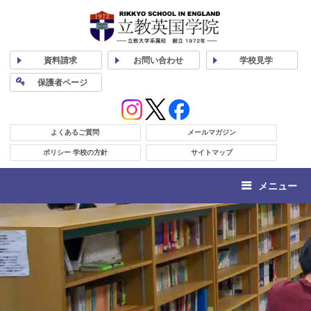
資料
請求
お問い合わせ
学校
見学
保護者
ページ
よくあるご質問
メールマガジン
ポリシー 学校の方針
サイトマップ
メニュー