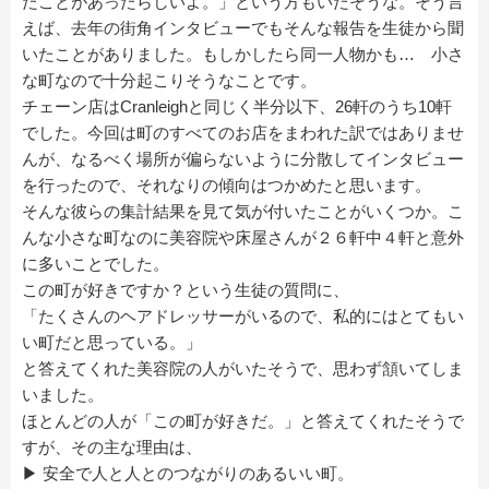
たことがあったらしいよ。」という方もいたそうな。そう言
えば、去年の街角インタビューでもそんな報告を生徒から聞
いたことがありました。もしかしたら同一人物かも… 小さ
な町なので十分起こりそうなことです。
チェーン店はCranleighと同じく半分以下、26軒のうち10軒
でした。今回は町のすべてのお店をまわれた訳ではありませ
んが、なるべく場所が偏らないように分散してインタビュー
を行ったので、それなりの傾向はつかめたと思います。
そんな彼らの集計結果を見て気が付いたことがいくつか。こ
んな小さな町なのに美容院や床屋さんが２６軒中４軒と意外
に多いことでした。
この町が好きですか？という生徒の質問に、
「たくさんのヘアドレッサーがいるので、私的にはとてもい
い町だと思っている。」
と答えてくれた美容院の人がいたそうで、思わず頷いてしま
いました。
ほとんどの人が「この町が好きだ。」と答えてくれたそうで
すが、その主な理由は、
▶ 安全で人と人とのつながりのあるいい町。