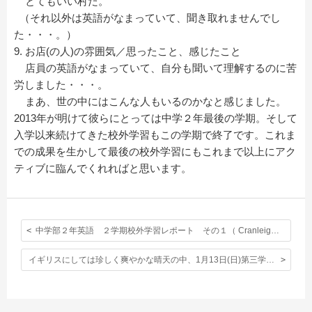
とてもいい村だ。
（それ以外は英語がなまっていて、聞き取れませんでし
た・・・。）
9. お店(の人)の雰囲気／思ったこと、感じたこと
店員の英語がなまっていて、自分も聞いて理解するのに苦
労しました・・・。
まあ、世の中にはこんな人もいるのかなと感じました。
2013年が明けて彼らにとっては中学２年最後の学期。そして
入学以来続けてきた校外学習もこの学期で終了です。これま
での成果を生かして最後の校外学習にもこれまで以上にアク
ティブに臨んでくれればと思います。
中学部２年英語 ２学期校外学習レポート その１（ Cranleigh ）
イギリスにしては珍しく爽やかな晴天の中、1月13日(日)第三学期始業礼拝が行われました。