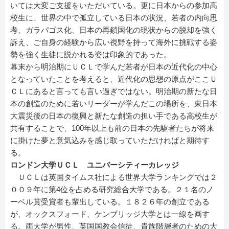
いては大変ご支援をいただいている。更に日本からの参加高
校生に、世界の中で孤立している日本の状況、若者の内向思
考、ガラパゴス化、日本の再鎖国化の現状からの脱却を強く
訴え、ご自身の経験から広い視野を持って海外に挑戦する姿
勢を強く生徒に説かれる姿は印象的であった。
幕末から明治期にＵＣＬで学んだ若者が日本の近代化の中心
となっていたことを考えると、近代化の思想の原点がここＵ
ＣＬにあると言っても言い過ぎではない。明治期の新たな日
本の創造のために若いリーダーが学んだこの場所を、東日本
大震災後の日本の復興と新たな創造の担い手である高校生が
共有することで、100年以上も前の日本の先駆者たちが将来
に掛けた夢と意気込みを感じ取っていただければと期待す
る。
ロンドン大学ＵＣＬ ユニバーシティーカレッジ
ＵＣＬは英国タイムス社による世界大学ランキングでは２
００９年に第4位を占める研究総合大学である。２１名のノ
ーベル賞受賞者も輩出している。１８２６年の創立である
が、オックスフォード、ケンブリッジ大学とは一線を画す
る。両大学が男性、英国国教会信徒、貴族階層者のための大