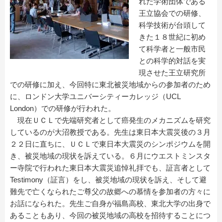
れた学術団体である
王立協会での研修、
科学技術が台頭して
きた１８世紀に初め
て科学者と一般市民
との科学的対話を実
現させた王立研究所
での研修に加え、今回特に東北被災地域からの参加者のため
に、ロンドン大学ユニバーシティーカレッジ（UCL
London）での研修が行われた。
現在ＵＣＬで先端研究者として癌発生のメカニズムを研究
しているのが大沼教授である。先生は東日本大震災後の３月
２２日に直ちに、ＵＣＬで東日本大震災のシンポジウムを開
き、被災地域の現状を訴えている。６月にウエストミンスタ
ー寺院で行われた東日本大震災追悼礼拝でも、証言者として
Testimony（証言）をし、被災地域の現状を訴え、そして避
難先で亡くなられたご尊父の故郷への慕情を参加者の方々に
お話になられた。先生ご自身が福島高校、東北大学の出身で
あることもあり、今回の被災地域の高校を招待することにつ