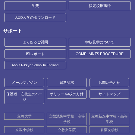
学費
指定校推薦枠
入試/入学のダウンロード
サポート
よくあるご質問
学校見学について
ISIレポート
COMPLAINTS PROCEDURE
About Rikkyo School In England
メールマガジン
資料請求
お問い合わせ
保護者・在校生のペー
ポリシー 学校の方針
サイトマップ
ジ
立教大学
立教池袋中学校・高等
立教新座中学校・高等
学校
学校
立教小学校
立教女学院
香蘭女学校