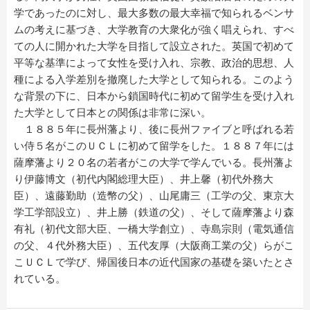
学であったのに対し、最大多数の最大幸福で知られるベンサ
ムの考えに基づき、大学教育の大衆化が強く唱えられ、すべ
ての人に開かれた大学を目指して設立された。英国で初めて
平等な基準によって女性を受け入れ、宗教、政治的思想、人
種による入学差別を撤廃した大学として知られる。このよう
な背景の下に、日本から鎖国時代に初めて留学生を受け入れ
た大学として日本との関係は非常に深い。
１８８５年に長州藩より、後に長州ファイブと呼ばれる若
い侍５名がこのＵＣＬに初めて留学をした。１８８７年には
薩摩藩より２０名の若者がこの大学で学んでいる。長州藩よ
り伊藤博文（初代内閣総理大臣）、井上馨（初代外務大
臣）、遠藤勤助（造幣の父）、山尾庸三（工学の父、東京大
学工学部設立）、井上勝（鉄道の父）、そして薩摩藩より森
有礼（初代文部大臣、一橋大学創立）、寺島宗則（電気通信
の父、４代外務大臣）、五代友厚（大阪商工業の父）らがこ
こＵＣＬで学び、帰国後日本の近代国家の基礎を築いたとさ
れている。