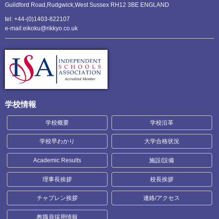
Guildford Road,Rudgwick,
West Sussex RH12 3BE ENGLAND
tel: +44-(0)1403-822107
e-mail:eikoku@rikkyo.co.uk
学校情報
学校概要
学校沿革
学校早わかり
大学合格状況
Academic Results
施設/設備
理事長挨拶
校長挨拶
チャプレン挨拶
連絡/アクセス
教職員採用情報