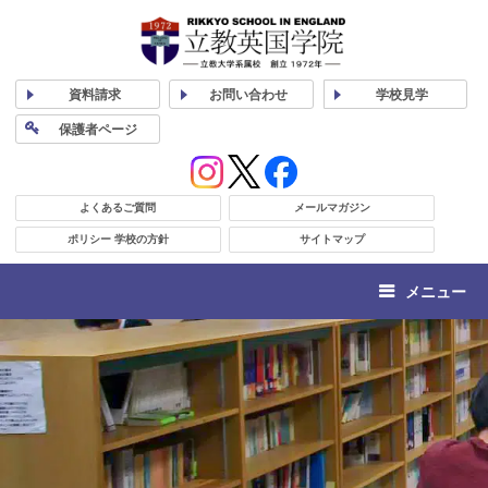
資料
請求
お問い合わせ
学校
見学
保護者
ページ
よくあるご質問
メールマガジン
ポリシー 学校の方針
サイトマップ
メニュー