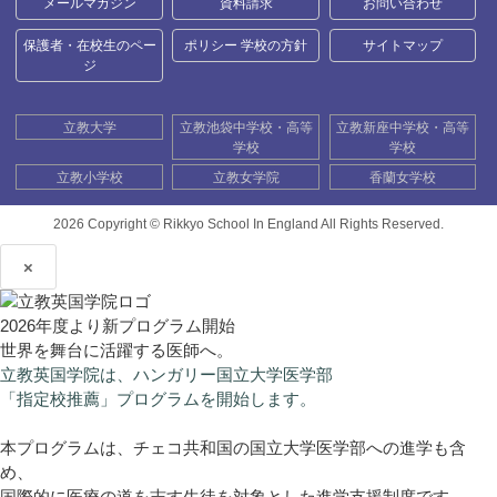
メールマガジン
資料請求
お問い合わせ
保護者・在校生のペー
ポリシー 学校の方針
サイトマップ
ジ
立教大学
立教池袋中学校・高等
立教新座中学校・高等
学校
学校
立教小学校
立教女学院
香蘭女学校
2026 Copyright ©
Rikkyo School In England All Rights Reserved.
×
2026年度より新プログラム開始
世界を舞台に活躍する医師へ。
立教英国学院は、ハンガリー国立大学医学部
「指定校推薦」プログラムを開始します。
本プログラムは、チェコ共和国の国立大学医学部への進学も含
め、
国際的に医療の道を志す生徒を対象とした進学支援制度です。