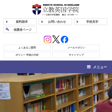
資料
請求
お問い合わせ
学校
見学
保護者
ページ
よくあるご質問
メールマガジン
ポリシー 学校の方針
サイトマップ
メニュー