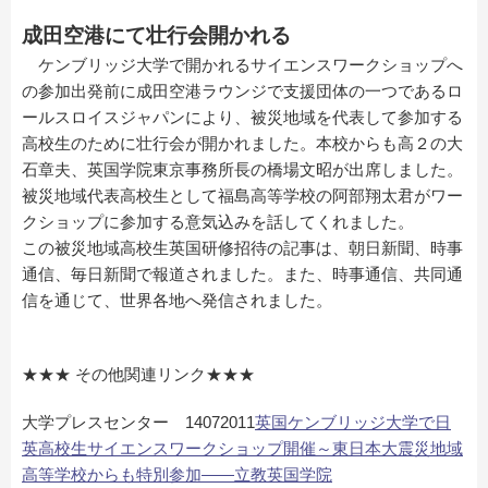
成田空港にて壮行会開かれる
ケンブリッジ大学で開かれるサイエンスワークショップへ
の参加出発前に成田空港ラウンジで支援団体の一つであるロ
ールスロイスジャパンにより、被災地域を代表して参加する
高校生のために壮行会が開かれました。本校からも高２の大
石章夫、英国学院東京事務所長の橋場文昭が出席しました。
被災地域代表高校生として福島高等学校の阿部翔太君がワー
クショップに参加する意気込みを話してくれました。
この被災地域高校生英国研修招待の記事は、朝日新聞、時事
通信、毎日新聞で報道されました。また、時事通信、共同通
信を通じて、世界各地へ発信されました。
★★★ その他関連リンク★★★
大学プレスセンター 14072011
英国ケンブリッジ大学で日
英高校生サイエンスワークショップ開催～東日本大震災地域
高等学校からも特別参加――立教英国学院