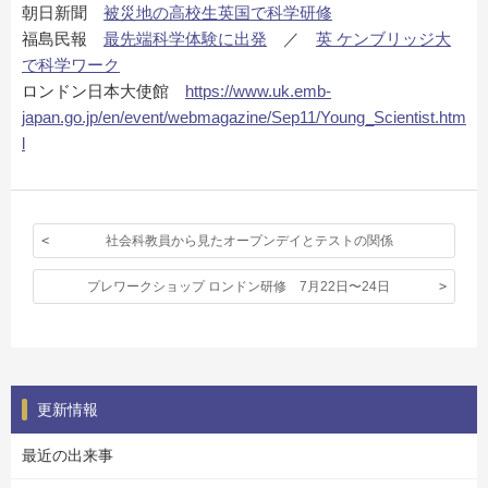
朝日新聞
被災地の高校生英国で科学研修
福島民報
最先端科学体験に出発
／
英 ケンブリッジ大
で科学ワーク
ロンドン日本大使館
https://www.uk.emb-
japan.go.jp/en/event/webmagazine/Sep11/Young_Scientist.htm
l
社会科教員から見たオープンデイとテストの関係
プレワークショップ ロンドン研修 7月22日〜24日
更新情報
最近の出来事