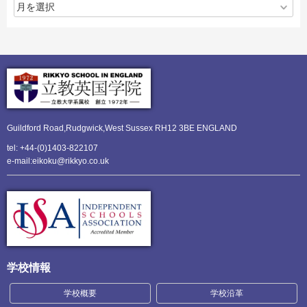
Guildford Road,Rudgwick,
West Sussex RH12 3BE ENGLAND
tel: +44-(0)1403-822107
e-mail:eikoku@rikkyo.co.uk
学校情報
学校概要
学校沿革