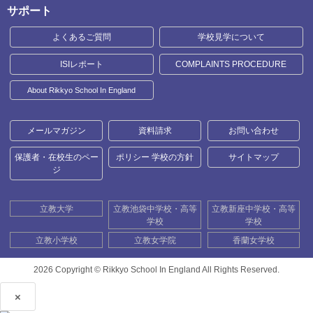
サポート
よくあるご質問
学校見学について
ISIレポート
COMPLAINTS PROCEDURE
About Rikkyo School In England
メールマガジン
資料請求
お問い合わせ
保護者・在校生のペー
ポリシー 学校の方針
サイトマップ
ジ
立教大学
立教池袋中学校・高等
立教新座中学校・高等
学校
学校
立教小学校
立教女学院
香蘭女学校
2026 Copyright ©
Rikkyo School In England All Rights Reserved.
×