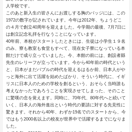
人学校です。
このあと新入生の皆さんにお渡しする胸のバッジには、この
1972の数字が記されています。今年は2012年、ちょうどこ
の４月で創立40周年を迎えました。今学期の最後、7月7日に
は創立記念礼拝を行なうことになっています。
40年前、本校がスタートしたときには、生徒は小学生１９名
のみ、寮も教室も食堂もすべて、現在女子寮になっている本
館だけで成り立っていました。今、本館の前には、創設者縣
先生のレリーフが立っています。今から40年前の時代という
と、日本がまだバブルの時代を迎えるはるか前、日本人がや
っと海外に出て活躍を始めたばかり、そういう時代に、イギ
リスに日本人のための学校を創るという、おそらく当時誰も
考えなかったであろうことを実現させてしまった、そのこと
に驚嘆の念を覚えます。同時に、70年代、80年代へと続いて
いく、日本人の海外進出という時代の要請に対する先見性に
驚きます。それから40年、わずか19名でのスタートから、今
ではもう2000名以上の校友が世界中で活躍するまでになりま
した。