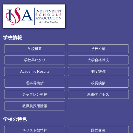
学校情報
学校概要
学校沿革
学校早わかり
大学合格状況
Academic Results
施設/設備
理事長挨拶
校長挨拶
チャプレン挨拶
連絡/アクセス
教職員採用情報
学校の特色
キリスト教精神
国際交流