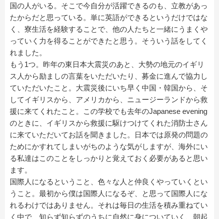
国の人がいる。そこで今自分が活躍できるのも、立教があっ
たからだと思っている。単に英語ができるというだけではな
く、寮生活を経験することで、他の人たちと一緒にうまくや
っていく力を得ることができたと思う。そういう話をしてく
れました。
もう1つ。昨年の東日本大震災のあと、大勢の地元のイギリ
ス人から励ましの言葉をいただいたり、募金に進んで協力し
ていただいたこと。大震災後にいち早く中国・韓国から、そ
してイギリスから、アメリカから、ニュージーランドから救
援に来てくれたこと。この学校でも去年のJapanese evening
のときに、イギリスから救援に駆けつけてくれた消防士さん
に来ていただいてお話を聞きました。日本では原発の問題の
ためにかすれてしまいがちのような気がしますが、海外にい
る私達はこのことをしっかりと覚えておく必要があると思い
ます。
国際人になるということ、色々な人と仲良くやっていくとい
うこと。最初から僕は国際人になるぞ、と思って国際人にな
れるわけではありません。それは毎日の生活を積み重ねてい
く中で、知らず知らずのうちに自然に身についていく、朝起