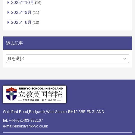
2025年10月
(16)
2025年9月
(11)
2025年8月
(13)
過去記事
Guildford Road,Rudgwick,
West Sussex RH12 3BE ENGLAND
tel: +44-(0)1403-822107
e-mail:eikoku@rikkyo.co.uk