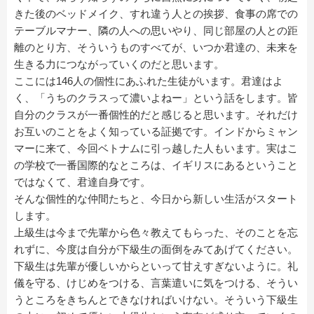
きた後のベッドメイク、すれ違う人との挨拶、食事の席での
テーブルマナー、隣の人への思いやり、同じ部屋の人との距
離のとり方、そういうものすべてが、いつか君達の、未来を
生きる力につながっていくのだと思います。
ここには146人の個性にあふれた生徒がいます。君達はよ
く、「うちのクラスって濃いよねー」という話をします。皆
自分のクラスが一番個性的だと感じると思います。それだけ
お互いのことをよく知っている証拠です。インドからミャン
マーに来て、今回ベトナムに引っ越した人もいます。実はこ
の学校で一番国際的なところは、イギリスにあるということ
ではなくて、君達自身です。
そんな個性的な仲間たちと、今日から新しい生活がスタート
します。
上級生は今まで先輩から色々教えてもらった、そのことを忘
れずに、今度は自分が下級生の面倒をみてあげてください。
下級生は先輩が優しいからといって甘えすぎないように。礼
儀を守る、けじめをつける、言葉遣いに気をつける、そうい
うところをきちんとできなければいけない。そういう下級生