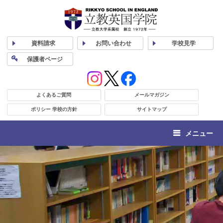
資料
請求
お問い合わせ
学校
見学
保護者
ページ
よくあるご質問
メールマガジン
ポリシー 学校の方針
サイトマップ
メニュー