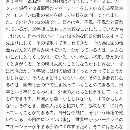
さて今年、2012年、今の時代はどうでしょうか。先日、バー
クレイ銀行で投資部門のマネージャーをしているある卒業生
が、ロンドン出張の合間を縫って学校を訪問してくれまし
た。そのときの彼の話です。日本は今、不況、不況だと言わ
れているが、10年後にはもっと大変なことになっているかも
しれない。日本は長い間ずっと根本的な問題の解決をすべて
先送りにして、その場限りで済ませてきた。その為に国の借
金もどんどん膨らみ続けている。分かっている人は、あぶな
いことにとっくに気付いている。いつか近い将来、皆が気付
くときがくる。その時は大変なことになるかもしれない。今
は円高だが、10年後には円の価値はずっと下がってしまうか
もしれない。そのときどうしたらいいか。そのとき必要にな
るのは、国際社会の中で生き残っていくことのできる力。日
本という枠にとらわれず、外国の人たちと仕事をしていくこ
とのできる力。外国人が部下かもしれないし、ボスかもしれ
ない。そのとき、他の人たちと協力して、協調して、助け合
っていくことができる力。自分は今既に、そういう職場で働
いている。今回のロンドン出張は、世界中からバークレイの
マネージャーが集まる会議に出席するため。そこには色んな