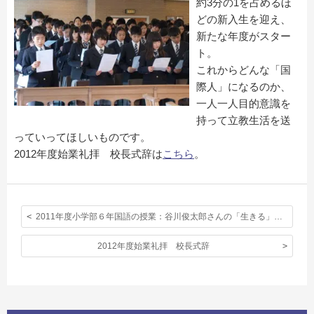
約3分の1を占めるほ
どの新入生を迎え、
新たな年度がスター
ト。
これからどんな「国
際人」になるのか、
一人一人目的意識を
持って立教生活を送
っていってほしいものです。
2012年度始業礼拝 校長式辞は
こちら
。
2011年度小学部６年国語の授業：谷川俊太郎さんの「生きる」という詩を学んで
2012年度始業礼拝 校長式辞