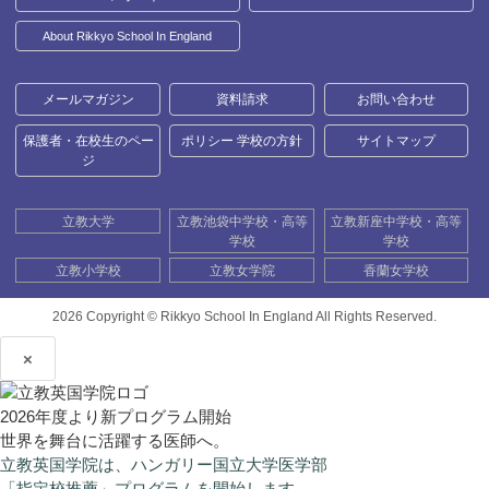
About Rikkyo School In England
メールマガジン
資料請求
お問い合わせ
保護者・在校生のペー
ポリシー 学校の方針
サイトマップ
ジ
立教大学
立教池袋中学校・高等
立教新座中学校・高等
学校
学校
立教小学校
立教女学院
香蘭女学校
2026 Copyright ©
Rikkyo School In England All Rights Reserved.
×
2026年度より新プログラム開始
世界を舞台に活躍する医師へ。
立教英国学院は、ハンガリー国立大学医学部
「指定校推薦」プログラムを開始します。