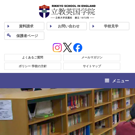
資料
請求
お問い合わせ
学校
見学
保護者
ページ
よくあるご質問
メールマガジン
ポリシー 学校の方針
サイトマップ
メニュー