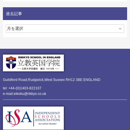
過去記事
Guildford Road,Rudgwick,
West Sussex RH12 3BE ENGLAND
tel: +44-(0)1403-822107
e-mail:eikoku@rikkyo.co.uk