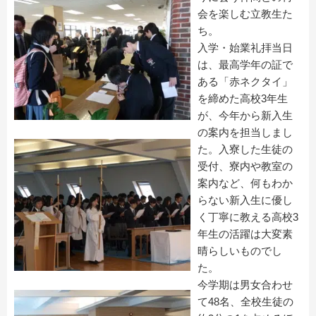
会を楽しむ立教生た
ち。
入学・始業礼拝当日
は、最高学年の証で
ある「赤ネクタイ」
を締めた高校3年生
が、今年から新入生
の案内を担当しまし
た。入寮した生徒の
受付、寮内や教室の
案内など、何もわか
らない新入生に優し
く丁寧に教える高校3
年生の活躍は大変素
晴らしいものでし
た。
今学期は男女合わせ
て48名、全校生徒の