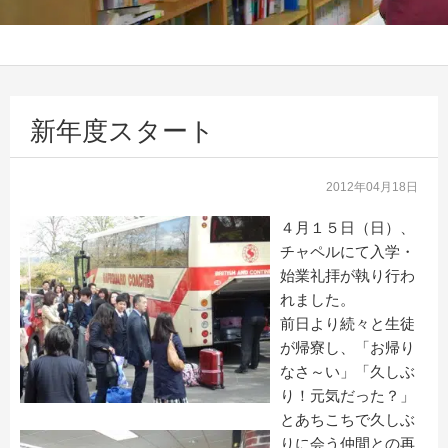
新年度スタート
2012年04月18日
４月１５日（日）、
チャペルにて入学・
始業礼拝が執り行わ
れました。
前日より続々と生徒
が帰寮し、「お帰り
なさ～い」「久しぶ
り！元気だった？」
とあちこちで久しぶ
りに会う仲間との再