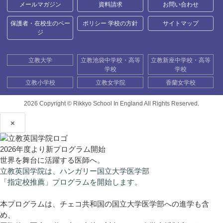
メールマガジン
資料請求
お問い合わせ
保護者・在校生のペー
ポリシー 学校の方針
サイトマップ
ジ
立教大学
立教池袋中学校・高等
立教新座中学校・高等
学校
学校
立教小学校
立教女学院
香蘭女学校
2026 Copyright ©
Rikkyo School In England All Rights Reserved.
×
2026年度より新プログラム開始
世界を舞台に活躍する医師へ。
立教英国学院は、ハンガリー国立大学医学部
「指定校推薦」プログラムを開始します。
本プログラムは、チェコ共和国の国立大学医学部への進学も含
め、