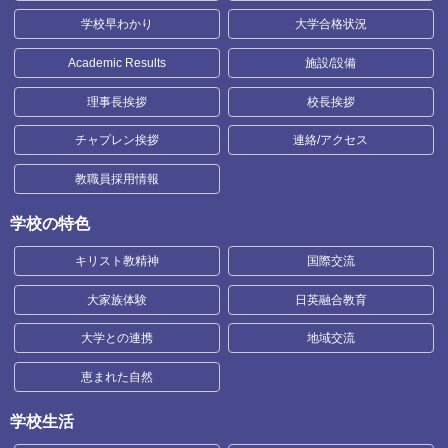
学校早わかり
大学合格状況
Academic Results
施設/設備
理事長挨拶
校長挨拶
チャプレン挨拶
連絡/アクセス
教職員採用情報
学校の特色
キリスト教精神
国際交流
大家族体験
日英融合教育
大学との連携
地域交流
恵まれた自然
学校生活