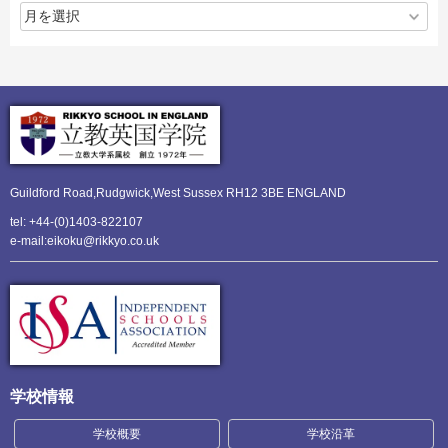
Guildford Road,Rudgwick,
West Sussex RH12 3BE ENGLAND
tel: +44-(0)1403-822107
e-mail:eikoku@rikkyo.co.uk
学校情報
学校概要
学校沿革