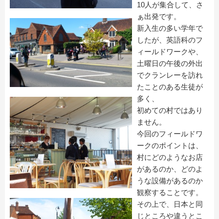
10人が集合して、さ
ぁ出発です。
新入生の多い学年で
したが、英語科のフ
ィールドワークや、
土曜日の午後の外出
でクランレーを訪れ
たことのある生徒が
多く、
初めての村ではあり
ません。
今回のフィールドワ
ークのポイントは、
村にどのようなお店
があるのか、どのよ
うな設備があるのか
観察することです。
その上で、日本と同
じところや違うとこ