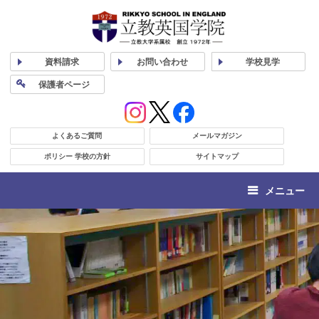
資料
請求
お問い合わせ
学校
見学
保護者
ページ
よくあるご質問
メールマガジン
ポリシー 学校の方針
サイトマップ
メニュー