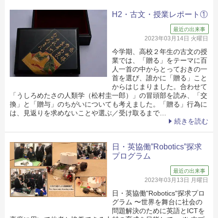
H2・古文・授業レポート①
最近の出来事
2023年03月14日 火曜日
今学期、高校２年生の古文の授
業では、「贈る」をテーマに百
人一首の中からとっておきの一
首を選び、誰かに「贈る」こと
からはじまりました。合わせて
「うしろめたさの人類学（松村圭一郎）」の冒頭部を読み、「交
換」と「贈与」のちがいについても考えました。「贈る」行為に
は、見返りを求めないことや選ぶ／受け取るまで…
続きを読む
日・英協働”Robotics”探求
プログラム
最近の出来事
2023年03月13日 月曜日
日・英協働"Robotics"探求プロ
グラム 〜世界を舞台に社会の
問題解決のために英語とICTを