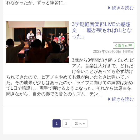
れなかったが、ずっと練習に…
続きを読む
3学期軽音楽部LIVEの感想
文 「塵が積もれば山とな
った」
立教生の声
2023年03月06日 月曜日
3歳から3年間だけ習っていたピ
アノ。音楽は大好きで、どれだ
け辛いことがあっても必ず助け
られてきたので、ピアノをやめても気が向いたときは弾いてい
た。その成果が少しはあったのか、ライブに向けての練習は始め
て1日で暗譜し、両手で弾けるようになった。それからは原曲を
聞きながら、自分の奏でる音とのリズム、テン…
続きを読む
投稿ナビゲーション
1
2
次へ »