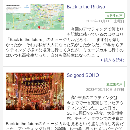
Back to the Rikkyo
立教生の声
2023年03月11日 土曜日
今回のアウティングで何より
も記憶に残っているのはやはり
「Back to the future」のミュージカルだろう。 まず何が嬉し
かったか、それは私が大人になった気がしたからだ。中学からア
ウティングで様々な場所に行ってきたが、ミュージカルに行くの
はいつも高校生だった。自分も高校生になったこ…
続きを読む
So good SOHO
立教生の声
2023年03月10日 金曜日
高1最後のアウティングは、
今までで一番充実していたアウ
ティングだった。この日は、
SOHO周辺での昼食、大英博物
館、チャイナタウンでの夕食に
Back to the futureのミュージカルを見るという盛り沢山な内容だ
った。アウティング前日に2学期にも一緒に行ったメンバーでグ