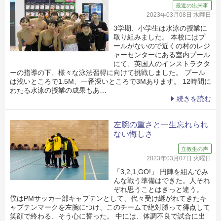
最近の出来事
2023年03月08日 水曜日
3学期、小学生は水泳の授業に
取り組みました。 本校にはプ
ールがないので近くの村のレジ
ャーセンターにある室内プール
にて、英国人のインストラクタ
ーの指導の下、様々な泳法習得に向けて挑戦しました。 プール
は浅いところで1.5M、一番深いところで3Mあります。 12時間に
わたる水泳の授業の成果もあ…
続きを読む
左腕の重さと一生忘れられ
ない悔しさ
立教生の声
2023年03月07日 火曜日
「3,2,1,GO!」 円陣を組んでみ
んな戦う準備はできた。人それ
ぞれ思うことはきっと違う。
僕はPMサッカー部キャプテンとして、代々受け継がれてきたキ
ャプテンマークを左腕につけ、このチームで絶対勝って得点して
笑顔で終わる、そう心に誓った。 中には、体調不良で試合に出