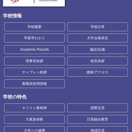
学校情報
学校概要
学校沿革
学校早わかり
大学合格状況
Academic Results
施設/設備
理事長挨拶
校長挨拶
チャプレン挨拶
連絡/アクセス
教職員採用情報
学校の特色
キリスト教精神
国際交流
大家族体験
日英融合教育
大学との連携
地域交流