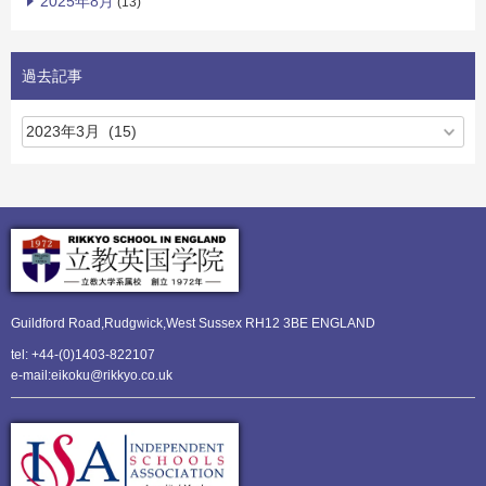
2025年8月
(13)
過去記事
Guildford Road,Rudgwick,
West Sussex RH12 3BE ENGLAND
tel: +44-(0)1403-822107
e-mail:eikoku@rikkyo.co.uk