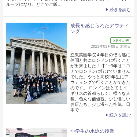
ループになり、どこでご飯…
続きを読む
成長を感じられたアウティ
ング
立教生の声
2023年03月09日 木曜日
立教英国学院４年目の僕も遂に
仲間と共にロンドンに行くこと
が出来ました！ 中1~3年はコロ
ナでロンドンに行けていません
でした。やっと高校1年生にア
ウティングで行くことができた
のです。 ロンドンはとてもイ
ギリスの首都らしく、様々な人
種、色んな価値観、少し怪しい
お店たち、少し濁った空気、日
本で…
続きを読む
小学生の水泳の授業