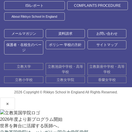
ISIレポート
COMPLAINTS PROCEDURE
About Rikkyo School In England
メールマガジン
資料請求
お問い合わせ
保護者・在校生のペー
ポリシー 学校の方針
サイトマップ
ジ
立教大学
立教池袋中学校・高等
立教新座中学校・高等
学校
学校
立教小学校
立教女学院
香蘭女学校
2026 Copyright ©
Rikkyo School In England All Rights Reserved.
×
2026年度より新プログラム開始
世界を舞台に活躍する医師へ。