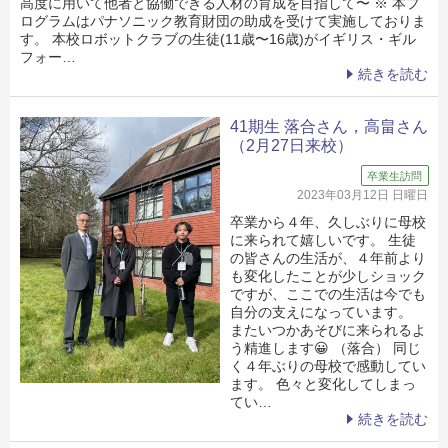
高度に用いて他者と協働できる人材の育成を目指して〜 ※ 本プ
ログラムはパナソニック教育財団の助成を受けて実施しておりま
す。 本校ロボットクラブの生徒(11歳〜16歳)がイギリス・ギル
フォー…
続きを読む
41期生 落合さん，高畠さん
（2月27日来校）
卒業生訪問
2023年03月12日 日曜日
卒業から４年、久しぶりに母校
に来られて嬉しいです。 生徒
の皆さんの生活が、４年前より
も変化したことが少しショック
ですが、ここでの生活は今でも
自分の支えになっています。
またいつかあそびに来られるよ
う精進します😀 （落合） 同じ
く４年ぶりの母校で感動してい
ます。 色々と変化してしまっ
てい…
続きを読む