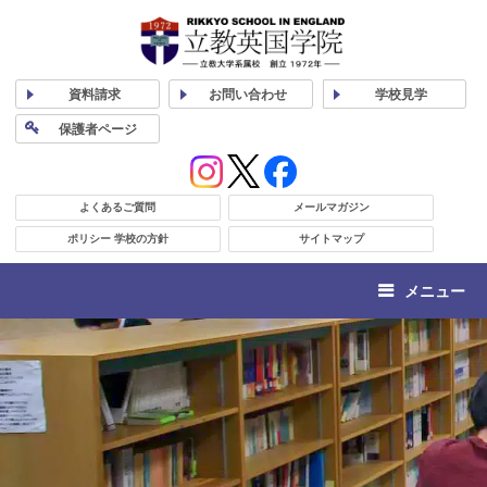
資料
請求
お問い合わせ
学校
見学
保護者
ページ
よくあるご質問
メールマガジン
ポリシー 学校の方針
サイトマップ
メニュー