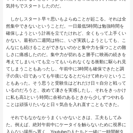
気持ちでスタートしたのだ。
しかしスタート早々思いもよらぬことが起こる。それは全
然集中できないということだ。一日最低5時間は勉強時間を
確保しようという計画を立てたけれど、全くもって上手くい
かない。最初の二週間は特に、いざ実践しようとしても、こ
んなにも続けることができないのかと集中力を保つことの難
しさに痛感したのだ。集中力が切れると勝手に映画の続きを
考えてしまいいても立ってもいられなくなる衝動に駆られ見
てしまうこともあったし、午前中に3時間も確保できたと調
子の良い日であっても午後になるとだらけて終わりというこ
ともあった。そう思うと受験生はどれだけ日々自分と戦って
いるのだろうと、改めて凄さを実感したし、それをきっかけ
に私も高1という時間に余裕のあるときから少しずつやれる
ことは頑張りたいなと日々気合を入れ直すこともできた。
それでもなかなかうまくいかないときは、工夫もしてみ
た。例えば、絶対午前中にケータイを触らないために視界に
入らない場所へ置く、Youtubeの人たちと一緒に一時間耐久