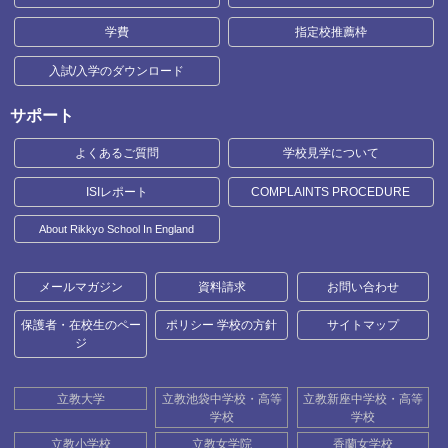
学費
指定校推薦枠
入試/入学のダウンロード
サポート
よくあるご質問
学校見学について
ISIレポート
COMPLAINTS PROCEDURE
About Rikkyo School In England
メールマガジン
資料請求
お問い合わせ
保護者・在校生のペー
ポリシー 学校の方針
サイトマップ
ジ
立教大学
立教池袋中学校・高等
立教新座中学校・高等
学校
学校
立教小学校
立教女学院
香蘭女学校