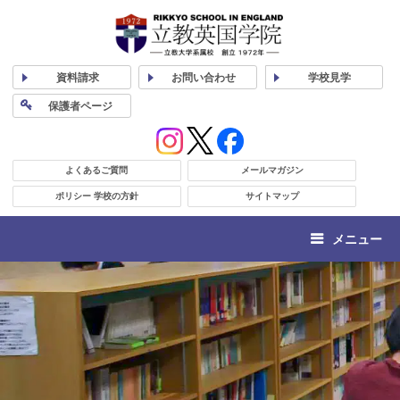
資料
請求
お問い合わせ
学校
見学
保護者
ページ
よくあるご質問
メールマガジン
ポリシー 学校の方針
サイトマップ
メニュー