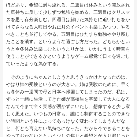
ほどあり、希望に満ち溢れる。二週目は休みという開放され
た気持ちに反して少しずつ勉強を始める。三週目はクリスマ
スを思う存分楽しむ。四週目は解けた気持ちに追い打ちをか
けてさらなる大晦日やお正月のイベントも楽しみつつ、やる
べきことも並行してやる。五週目はひたすら勉強ややり残し
たことを潰す。というような過ごし方だった。どちらかとい
うと今冬休みは楽しむというよりかは、いかにうまく時間を
使うことができるかというようなゲーム感覚で日々を過ごし
ていったような気がする。
そのようにちゃんとしようと思うきっかけとなったのは、
やはり姉の受験というのが大きい。姉は受験のために、早く
も冬休み一週間で母と日本へ帰国してしまったのだ。私は、
ずっと一緒に生活してきた姉が高校生を卒業して大人になる
なんて今まで全く実感が湧かずにいたし、想像すると少し寂
しく思えた。いつもの日常も、誰にも制御することのできな
い時間という枠によってあっけなく変わってしまうんだな
と、何とも言えない気持ちになった。だから今できることを
やっておかないとという少しの焦りと希望とが入り混じった