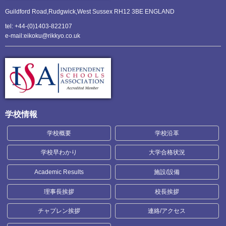
Guildford Road,Rudgwick,
West Sussex RH12 3BE ENGLAND
tel: +44-(0)1403-822107
e-mail:eikoku@rikkyo.co.uk
学校情報
学校概要
学校沿革
学校早わかり
大学合格状況
Academic Results
施設/設備
理事長挨拶
校長挨拶
チャプレン挨拶
連絡/アクセス