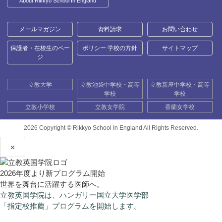
About Rikkyo School In England
メールマガジン
資料請求
お問い合わせ
保護者・在校生のペー
ポリシー 学校の方針
サイトマップ
ジ
立教大学
立教池袋中学校・高等
立教新座中学校・高等
学校
学校
立教小学校
立教女学院
香蘭女学校
2026 Copyright ©
Rikkyo School In England All Rights Reserved.
×
2026年度より新プログラム開始
世界を舞台に活躍する医師へ。
立教英国学院は、ハンガリー国立大学医学部
「指定校推薦」プログラムを開始します。