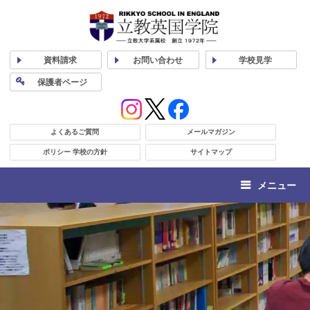
資料
請求
お問い合わせ
学校
見学
保護者
ページ
よくあるご質問
メールマガジン
ポリシー 学校の方針
サイトマップ
メニュー