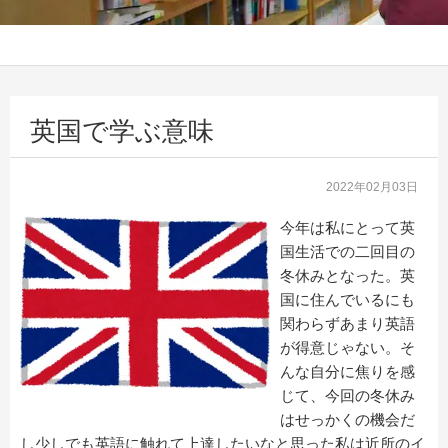
英国で学ぶ意味
2022年02月03日
今年は私にとって英
国生活での二回目の
冬休みとなった。英
国に住んでいるにも
関わらずあまり英語
が得意じゃない。そ
んな自分に焦りを感
じて、今回の冬休み
はせっかくの機会だ
し少しでも英語に触れて上達したいなと思った私は近所のイ