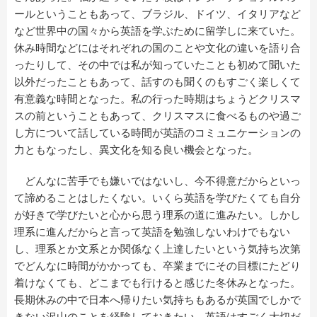
ールということもあって、ブラジル、ドイツ、イタリアなど
など世界中の国々から英語を学ぶために留学しに来ていた。
休み時間などにはそれぞれの国のことや文化の違いを語り合
ったりして、その中では私が知っていたことも初めて聞いた
以外だったこともあって、話すのも聞くのもすごく楽しくて
有意義な時間となった。私の行った時期はちょうどクリスマ
スの前ということもあって、クリスマスに食べるものや過ご
し方について話している時間が英語のコミュニケーションの
力ともなったし、異文化を知る良い機会となった。
どんなに苦手でも嫌いではないし、今不得意だからといっ
て諦めることはしたくない。いくら英語を学びたくても自分
が好きで学びたいと心から思う理系の道に進みたい。しかし
理系に進んだからと言って英語を勉強しないわけでもない
し、理系とか文系とか関係なく上達したいという気持ち次第
でどんなに時間がかかっても、卒業までにその目標にたどり
着けなくても、どこまでも行けると感じた冬休みとなった。
長期休みの中で日本へ帰りたい気持ちもあるが英国でしかで
きない沢山のことを経験しておきたい。英語はすごく大切だ