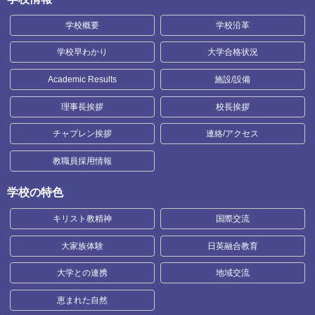
学校概要
学校沿革
学校早わかり
大学合格状況
Academic Results
施設/設備
理事長挨拶
校長挨拶
チャプレン挨拶
連絡/アクセス
教職員採用情報
学校の特色
キリスト教精神
国際交流
大家族体験
日英融合教育
大学との連携
地域交流
恵まれた自然