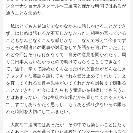
ンターナショナルスクールへ二週間と僅かな時間ではあるが
通うことを決めた。
私はとても人見知りでなかなか人に話しかけることができ
ず、はじめは話せるか不安しかなかった。相手の言っている
こともなんとなくこんな感じかな、、なんて考えて今までず
っとその場逃れの返事や対応をして英語から逃げていた。け
れど今回はそうは行かなくて、自分の意見を聞かれたり、周
りに日本人もいなかったので助けてもらうこともできなく
て、途中、辛くて諦めたくもなったけれど自分がどんなにメ
チャクチャな英語を話してもそれを受け止めてくれたり、文
を直してくれる友達や先生がいてくれたから最後まで頑張る
ことができた。社会に出たらもう間違いを指摘してもらうこ
とはあまりない。今は生徒の立場だから直してくれる人がい
て、すごくありがたく思うし、もうあと残り少ないその限ら
れた時間を大切にしていきたい。
大変な二週間ではあったが、その中でも楽しいことはたく
さんあった。私が通っていた学校はインターナショナルスク