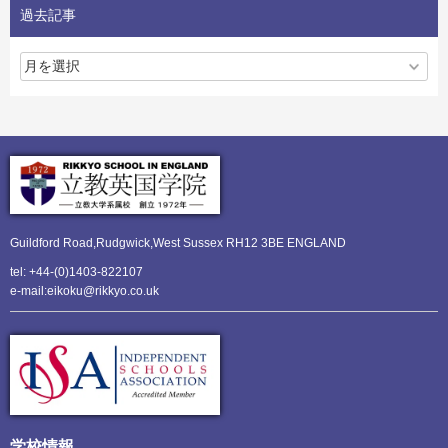
過去記事
Guildford Road,Rudgwick,
West Sussex RH12 3BE ENGLAND
tel: +44-(0)1403-822107
e-mail:eikoku@rikkyo.co.uk
学校情報