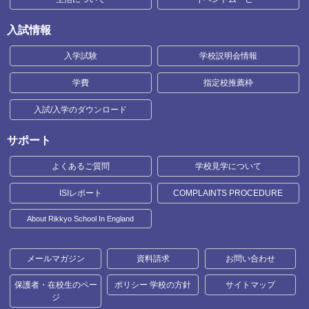
入試情報
入学試験
学校説明会情報
学費
指定校推薦枠
入試/入学のダウンロード
サポート
よくあるご質問
学校見学について
ISIレポート
COMPLAINTS PROCEDURE
About Rikkyo School In England
メールマガジン
資料請求
お問い合わせ
保護者・在校生のペー
ポリシー 学校の方針
サイトマップ
ジ