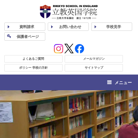
資料
請求
お問い合わせ
学校
見学
保護者
ページ
よくあるご質問
メールマガジン
ポリシー 学校の方針
サイトマップ
メニュー