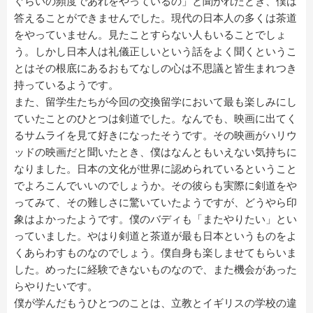
ぐらいの頻度であれをやっているの」と聞かれたとき、僕は
答えることができませんでした。現代の日本人の多くは茶道
をやっていません。見たことすらない人もいることでしょ
う。しかし日本人は礼儀正しいという話をよく聞くというこ
とはその根底にあるおもてなしの心は不思議と皆生まれつき
持っているようです。
また、留学生たちが今回の交換留学において最も楽しみにし
ていたことのひとつは剣道でした。なんでも、映画に出てく
るサムライを見て好きになったそうです。その映画がハリウ
ッドの映画だと聞いたとき、僕はなんともいえない気持ちに
なりました。日本の文化が世界に認められているということ
でよろこんでいいのでしょうか。その彼らも実際に剣道をや
ってみて、その難しさに驚いていたようですが、どうやら印
象はよかったようです。僕のバディも「またやりたい」とい
っていました。やはり剣道と茶道が最も日本というものをよ
くあらわすものなのでしょう。僕自身も楽しませてもらいま
した。めったに経験できないものなので、また機会があった
らやりたいです。
僕が学んだもうひとつのことは、立教とイギリスの学校の違