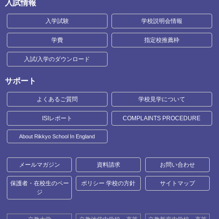
入試情報
入学試験
学校説明会情報
学費
指定校推薦枠
入試/入学のダウンロード
サポート
よくあるご質問
学校見学について
ISIレポート
COMPLAINTS PROCEDURE
About Rikkyo School In England
メールマガジン
資料請求
お問い合わせ
保護者・在校生のペー
ポリシー 学校の方針
サイトマップ
ジ