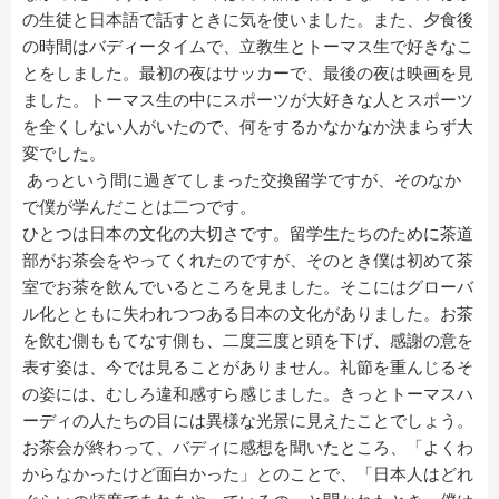
の生徒と日本語で話すときに気を使いました。また、夕食後
の時間はバディータイムで、立教生とトーマス生で好きなこ
とをしました。最初の夜はサッカーで、最後の夜は映画を見
ました。トーマス生の中にスポーツが大好きな人とスポーツ
を全くしない人がいたので、何をするかなかなか決まらず大
変でした。
あっという間に過ぎてしまった交換留学ですが、そのなか
で僕が学んだことは二つです。
ひとつは日本の文化の大切さです。留学生たちのために茶道
部がお茶会をやってくれたのですが、そのとき僕は初めて茶
室でお茶を飲んでいるところを見ました。そこにはグローバ
ル化とともに失われつつある日本の文化がありました。お茶
を飲む側ももてなす側も、二度三度と頭を下げ、感謝の意を
表す姿は、今では見ることがありません。礼節を重んじるそ
の姿には、むしろ違和感すら感じました。きっとトーマスハ
ーディの人たちの目には異様な光景に見えたことでしょう。
お茶会が終わって、バディに感想を聞いたところ、「よくわ
からなかったけど面白かった」とのことで、「日本人はどれ