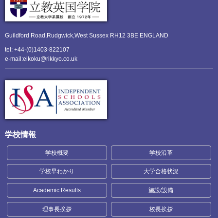
Guildford Road,Rudgwick,
West Sussex RH12 3BE ENGLAND
tel: +44-(0)1403-822107
e-mail:eikoku@rikkyo.co.uk
学校情報
学校概要
学校沿革
学校早わかり
大学合格状況
Academic Results
施設/設備
理事長挨拶
校長挨拶