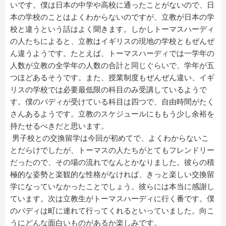
いです。僕は日本の中学や高校に通ったことがないので、日
本の学校のことはよくわからないのですが、立教が日本の学
校と違うという話はよく聞きます。しかしトーマスハーディ
の人たちによると、立教はイギリスの現地の学校ともぜんぜ
ん違うようです。たとえば、トーマスハーディでは一学年の
人数が立教の全学年の人数の合計と同じぐらいで、学年が五
つほどあるそうです。また、授業制度もぜんぜん違い、イギ
リスの学校では必要最低限の科目のみ受講しているようで
す。僕のバディが受けている科目は四つで、自由時間がたく
さんあるようです。立教のスケジュールにももう少し余裕を
持たせるべきだと思います。
男子校との交換留学は今回が初めてで、よくわからないこ
とだらけでしたが、トーマスの人たちがとてもフレンドリー
だったので、その場の流れでなんとかなりました。彼らの積
極的な姿勢と楽観的な性格がなければ、きっと楽しい交換留
学になっていなかったことでしょう。彼らには本当に感謝し
ています。次は立教生がトーマスハーディに行く番です。僕
のバディは町に連れて行ってくれるといっていました。向こ
うにどんな面白いものがあるか楽しみです。