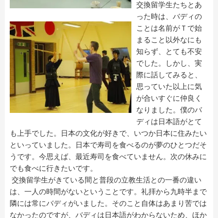
交換留学生たちとあ
った時は、バディの
ことは名前がＴで始
まること以外なにも
知らず、とても不安
でした。しかし、実
際に話してみると、
思っていた以上に気
が合いすぐに仲良く
なりました。僕のバ
ディは日本語がとて
も上手でした。日本の文化が好きで、いつか日本に住みたい
といっていました。日本で寿司を食べるのが夢のひとつだそ
うです。今思えば、最近寿司を食べていません。次の休みに
でも食べに行きたいです。
交換留学生がきている間と普段の立教生活との一番の違い
は、一人の時間がないということです。礼拝から九時半まで
隣には常にバディがいました。そのこと自体はあまり苦では
なかったのですが、バディは日本語がわからないため、ほか