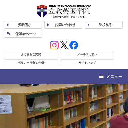
資料
請求
お問い合わせ
学校
見学
保護者
ページ
よくあるご質問
メールマガジン
ポリシー 学校の方針
サイトマップ
メニュー