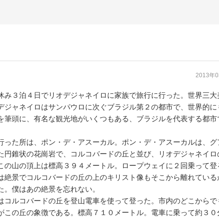
2013年
み３泊４日でリオデジャネイロに家族で旅行に行った。世界三大
デジャネイロはサンパウロに次ぐブラジル第２の都市で、世界的に
を筆頭に、有名な観光地がいくつもある、ブラジルを代表する都市
った所は、ポン・デ・アスーカル。ポン・デ・アスーカルは、グ
た円錐状の花崗岩で、コルコバードの丘と並び、リオデジャネイロ
この山の頂上は標高３９４メートル。ロープウェイに２回乗って登
は絶景でコルコバードの丘の上のキリスト像もそこから離れている
た。僕はあの絶景を忘れない。
コルコバードの丘を登山電車を使って登った。市内のどこからで
がこの丘の象徴である。標高７１０メートル。電車に乗って約３０