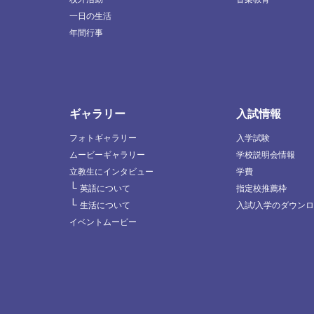
一日の生活
年間行事
ギャラリー
入試情報
フォトギャラリー
入学試験
ムービーギャラリー
学校説明会情報
立教生にインタビュー
学費
└
英語について
指定校推薦枠
└
生活について
入試/入学のダウン
イベントムービー