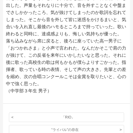
出した。声量もそれなりに十分で、音を外すことなく中盤ま
でさしかかったころ、気が抜けてしまったのか歌詞を忘れて
しまった。そこから音を外して皆に迷惑をかけるまいと、気
合いを入れ直し最後のハモるところまで持っていった。歌い
終わると同時に、達成感よりも、悔しい気持ちが優った。
落ち込みながら席に戻ると、後ろに座っていた高一男子に
「おつかれさま」と小声で言われた。なんだかそこで肩の力
が抜けて、この反省を来年にいかしたいなと思った。それに
後に歌った高校生の歌は何もかもが僕らよりすごかった。指
揮者、歌っている時の表情、そして声の大きさ。先輩との差
を縮め、次の合唱コンクールこそは金賞を取りたいと、心の
中で強く思った。
（中学部３年生 男子）
「RIO」
“ライバル”の存在