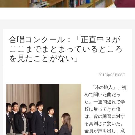
合唱コンクール：「正直中３が
ここまでまとまっているところ
を見たことがない」
2013年03月08日
「時の旅人」、初
めて聞いた曲だっ
た。一週間遅れで学
校に帰ってきた僕
は、皆の練習に対す
る真剣さに驚いた。
全員が声を出し、意