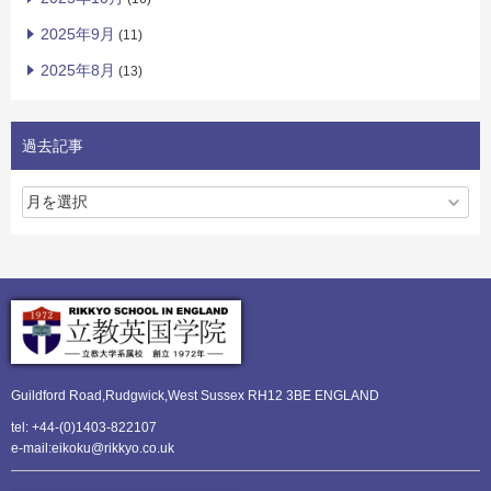
2025年9月
(11)
2025年8月
(13)
過去記事
Guildford Road,Rudgwick,
West Sussex RH12 3BE ENGLAND
tel: +44-(0)1403-822107
e-mail:eikoku@rikkyo.co.uk