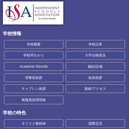
学校情報
学校概要
学校沿革
学校早わかり
大学合格状況
Academic Results
施設/設備
理事長挨拶
校長挨拶
チャプレン挨拶
連絡/アクセス
教職員採用情報
学校の特色
キリスト教精神
国際交流