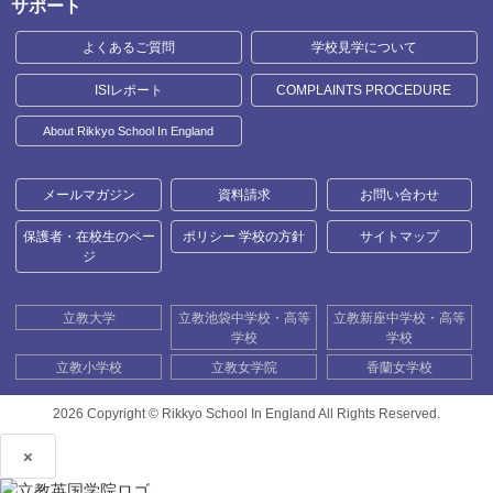
サポート
よくあるご質問
学校見学について
ISIレポート
COMPLAINTS PROCEDURE
About Rikkyo School In England
メールマガジン
資料請求
お問い合わせ
保護者・在校生のペー
ポリシー 学校の方針
サイトマップ
ジ
立教大学
立教池袋中学校・高等
立教新座中学校・高等
学校
学校
立教小学校
立教女学院
香蘭女学校
2026 Copyright ©
Rikkyo School In England All Rights Reserved.
×