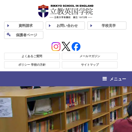
資料
請求
お問い合わせ
学校
見学
保護者
ページ
よくあるご質問
メールマガジン
ポリシー 学校の方針
サイトマップ
メニュー