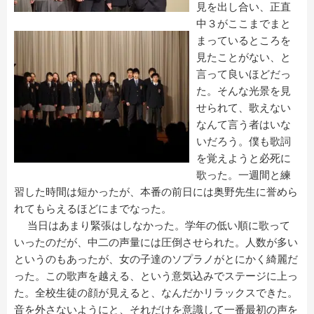
見を出し合い、正直
中３がここまでまと
まっているところを
見たことがない、と
言って良いほどだっ
た。そんな光景を見
せられて、歌えない
なんて言う者はいな
いだろう。僕も歌詞
を覚えようと必死に
歌った。一週間と練
習した時間は短かったが、本番の前日には奥野先生に誉めら
れてもらえるほどにまでなった。
当日はあまり緊張はしなかった。学年の低い順に歌って
いったのだが、中二の声量には圧倒させられた。人数が多い
というのもあったが、女の子達のソプラノがとにかく綺麗だ
った。この歌声を越える、という意気込みでステージに上っ
た。全校生徒の顔が見えると、なんだかリラックスできた。
音を外さないようにと、それだけを意識して一番最初の声を