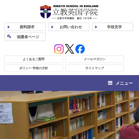
資料
請求
お問い合わせ
学校
見学
保護者
ページ
よくあるご質問
メールマガジン
ポリシー 学校の方針
サイトマップ
メニュー