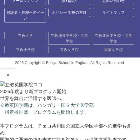
メールマガジン
資料請求
お問い合わせ
保護者・在校生のペー
ポリシー 学校の方針
サイトマップ
ジ
立教大学
立教池袋中学校・高等
立教新座中学校・高等
学校
学校
立教小学校
立教女学院
香蘭女学校
2026 Copyright ©
Rikkyo School In England All Rights Reserved.
×
2026年度より新プログラム開始
世界を舞台に活躍する医師へ。
立教英国学院は、ハンガリー国立大学医学部
「指定校推薦」プログラムを開始します。
本プログラムは、チェコ共和国の国立大学医学部への進学も含
め、
国際的に医療の道を志す生徒を対象とした進学支援制度です。