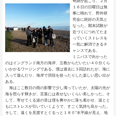
奇跡が起こり、２月
１６日の日曜日は無
事に晴れて、野外研
究会に絶好の天気と
なった。期末試験が
近づくにつれてたま
っていくストレスを
一気に解消できるチ
ャンスである。
ミニバスで向かった
のはイングランド南方の海岸、立教からだいたい４０分くら
いかかるワージングである。僕は過去に３回訪れたが、海に
入って遊んだり、海岸で貝殻を拾ったりした楽しい思い出が
ある。
海はここ数日の雨の影響で少し濁っていたが、太陽の光が
海を照らす輝きが、言葉には表せないくらい美しかった。そ
して、寄せてくる波の音は僕を爽やかに落ち着かせ、波とと
もにストレスが引いていくようで、すごく気持ち良かった。
そして、遠くを見渡すとぐるっと１８０°水平線が見え、地