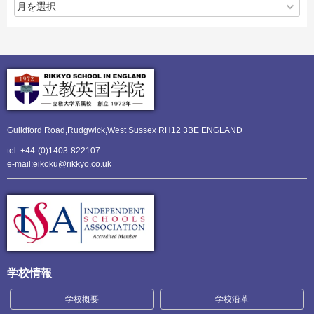
Guildford Road,Rudgwick,
West Sussex RH12 3BE ENGLAND
tel: +44-(0)1403-822107
e-mail:eikoku@rikkyo.co.uk
学校情報
学校概要
学校沿革