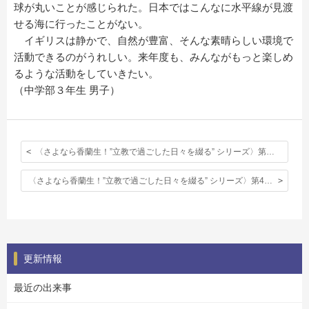
球が丸いことが感じられた。日本ではこんなに水平線が見渡
せる海に行ったことがない。
イギリスは静かで、自然が豊富、そんな素晴らしい環境で
活動できるのがうれしい。来年度も、みんながもっと楽しめ
るような活動をしていきたい。
（中学部３年生 男子）
〈さよなら香蘭生！”立教で過ごした日々を綴る” シリーズ〉第３回：立教英国学院で学んだこと
〈さよなら香蘭生！”立教で過ごした日々を綴る” シリーズ〉第4回 (最終回)：立教英国学院で2年間学んで
更新情報
最近の出来事