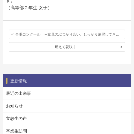
す。
（高等部２年生 女子）
合唱コンクール ～意見のぶつかり合い、しっかり練習してきた自信、そして～
燃えて花咲く
更新情報
最近の出来事
お知らせ
立教生の声
卒業生訪問