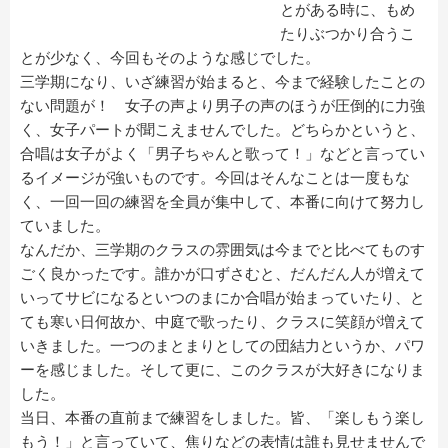
とがある時に、もめ
たりぶつかり合うこ
とが少なく、今回もそのような感じでした。
三学期になり、いざ練習が始まると、今まで経験したことの
ない問題が！ 女子の声より男子の声のほうが圧倒的に力強
く、女子パートが聞こえませんでした。どちらかというと、
合唱は女子がよく「男子ちゃんと歌って！」などと言ってい
るイメージが強いものです。今回はそんなことは一度もな
く、一回一回の練習を全員が集中して、本番に向けて努力し
ていました。
なんだか、三学期のクラスの雰囲気は今までと比べてものす
ごく良かったです。誰かが口ずさむと、だんだん人が増えて
いってサビになるといつのまにか合唱が始まっていたり、と
ても寒い日何故か、中庭で歌ったり、クラスに笑顔が増えて
いきました。一つのまとまりとしての団結力というか、パワ
ーを感じました。そして更に、このクラスが大好きになりま
した。
当日、本番の直前まで練習をしました。皆、「楽しもう楽し
もう！」と言っていて、焦りなどの表情は誰も見せませんで