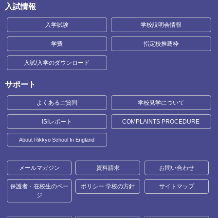
入試情報
入学試験
学校説明会情報
学費
指定校推薦枠
入試/入学のダウンロード
サポート
よくあるご質問
学校見学について
ISIレポート
COMPLAINTS PROCEDURE
About Rikkyo School In England
メールマガジン
資料請求
お問い合わせ
保護者・在校生のペー
ポリシー 学校の方針
サイトマップ
ジ