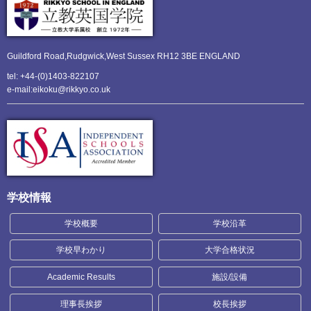
Guildford Road,Rudgwick,
West Sussex RH12 3BE ENGLAND
tel: +44-(0)1403-822107
e-mail:eikoku@rikkyo.co.uk
学校情報
学校概要
学校沿革
学校早わかり
大学合格状況
Academic Results
施設/設備
理事長挨拶
校長挨拶