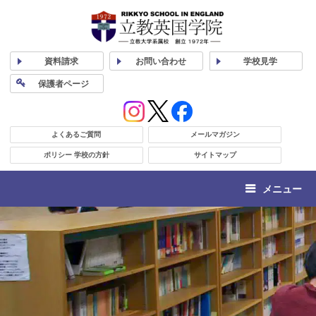
資料
請求
お問い合わせ
学校
見学
保護者
ページ
よくあるご質問
メールマガジン
ポリシー 学校の方針
サイトマップ
メニュー