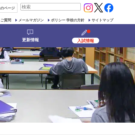
検
生の
ページ
索
対
るご質問
メールマガジン
ポリシー 学校の方針
サイトマップ
象:
更新情報
入試情報