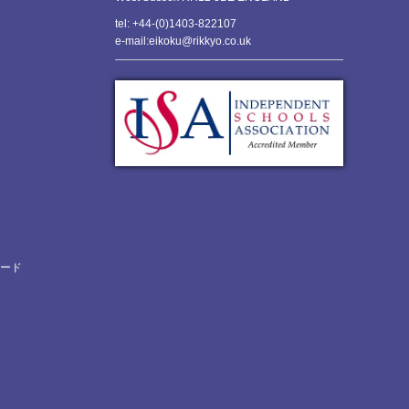
tel: +44-(0)1403-822107
e-mail:eikoku@rikkyo.co.uk
ロード