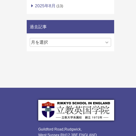
2025年8月
(13)
過去記事
Guildford Road,Rudgwick,
West Sussex RH12 3BE ENGLAND