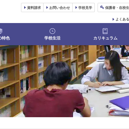
資料
請求
お問い合わせ
学校
見学
保護者
・在校
よくあ
の特色
学校生活
カリキュラム