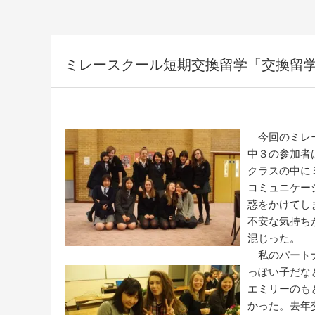
ミレースクール短期交換留学「交換留
今回のミレー
中３の参加者
クラスの中に
コミュニケー
惑をかけてし
不安な気持ち
混じった。
私のパートナ
っぽい子だな
エミリーのも
かった。去年