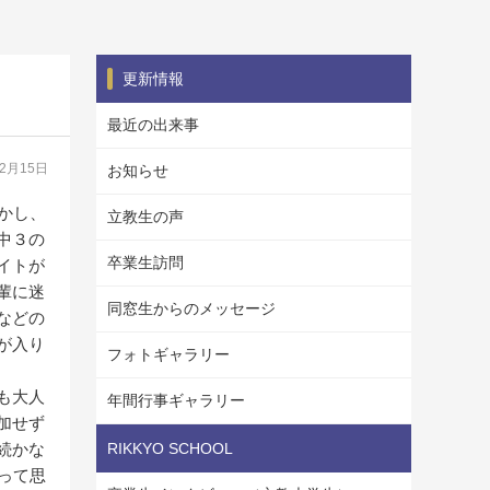
更新情報
最近の出来事
02月15日
お知らせ
かし、
立教生の声
中３の
卒業生訪問
イトが
輩に迷
同窓生からのメッセージ
などの
が入り
フォトギャラリー
も大人
年間行事ギャラリー
加せず
続かな
RIKKYO SCHOOL
って思