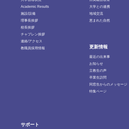
Academic Results
大学との連携
施設/設備
地域交流
理事長挨拶
恵まれた自然
校長挨拶
チャプレン挨拶
連絡/アクセス
更新情報
教職員採用情報
最近の出来事
お知らせ
立教生の声
卒業生訪問
同窓生からのメッセージ
特集ページ
サポート