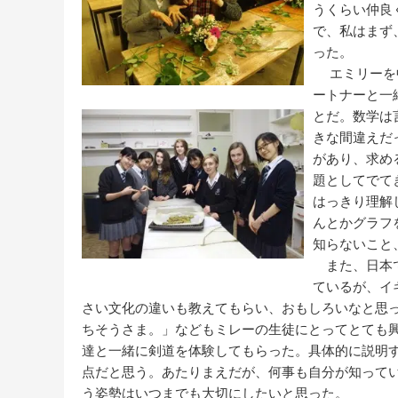
うくらい仲良
で、私はまず
った。
エミリーを中
ートナーと一
とだ。数学は
きな間違えだ
があり、求め
題としてでて
はっきり理解
んとかグラフ
知らないこと
また、日本で
ているが、イ
さい文化の違いも教えてもらい、おもしろいなと思
ちそうさま。」などもミレーの生徒にとってとても
達と一緒に剣道を体験してもらった。具体的に説明
点だと思う。あたりまえだが、何事も自分が知って
う姿勢はいつまでも大切にしたいと思った。