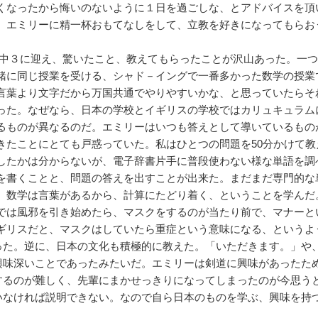
くなったから悔いのないように１日を過ごしな、とアドバイスを頂
、エミリーに精一杯おもてなしをして、立教を好きになってもらお
３に迎え、驚いたこと、教えてもらったことが沢山あった。一つ
緒に同じ授業を受ける、シャド－イングで一番多かった数学の授業
言葉より文字だから万国共通でやりやすいかな、と思っていたらそ
った。なぜなら、日本の学校とイギリスの学校ではカリュキュラム
るものが異なるのだ。エミリーはいつも答えとして導いているもの
きたことにとても戸惑っていた。私はひとつの問題を50分かけて教
したかは分からないが、電子辞書片手に普段使わない様な単語を調
を書くことと、問題の答えを出すことが出来た。まだまだ専門的な
、数学は言葉があるから、計算にたどり着く、ということを学んだ
は風邪を引き始めたら、マスクをするのが当たり前で、マナーと
ギリスだと、マスクはしていたら重症という意味になる、というよ
った。逆に、日本の文化も積極的に教えた。「いただきます。」や
興味深いことであったみたいだ。エミリーは剣道に興味があったた
するのが難しく、先輩にまかせっきりになってしまったのが今思う
いなければ説明できない。なので自ら日本のものを学ぶ、興味を持