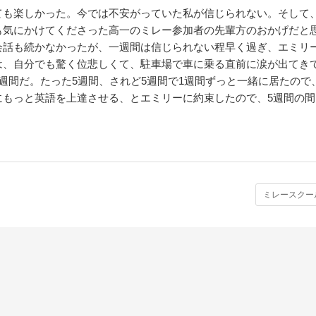
も楽しかった。今では不安がっていた私が信じられない。そして
も気にかけてくださった高一のミレー参加者の先輩方のおかげだと
会話も続かなかったが、一週間は信じられない程早く過ぎ、エミリ
は、自分でも驚く位悲しくて、駐車場で車に乗る直前に涙が出てき
週間だ。たった5週間、されど5週間で1週間ずっと一緒に居たので
にもっと英語を上達させる、とエミリーに約束したので、5週間の間