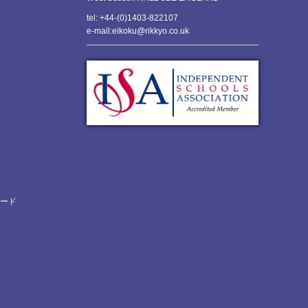
tel: +44-(0)1403-822107
e-mail:eikoku@rikkyo.co.uk
ロード