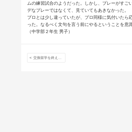
ムの練習試合のようだった。しかし、プレーがすご
デなプレーではなくて、見ていてもあきなかった。
プロとは少し違っていたが、プロ同様に気付いたら
った。なるべく文句を言う前にやるということを意
（中学部２年生 男子）
交換留学を終えて 〜Thomas Hardye School 短期交換留学手記〜