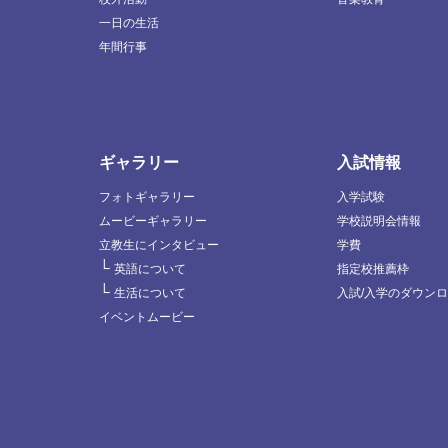
一日の生活
年間行事
ギャラリー
入試情報
フォトギャラリー
入学試験
ムービーギャラリー
学校説明会情報
立教生にインタビュー
学費
└
英語について
指定校推薦枠
└
生活について
入試/入学のダウン
イベントムービー