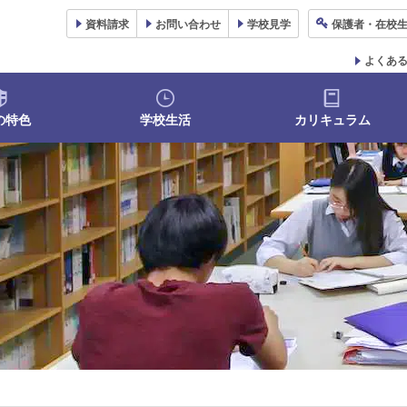
資料
請求
お問い合わせ
学校
見学
保護者
・在校
よくあ
の特色
学校生活
カリキュラム