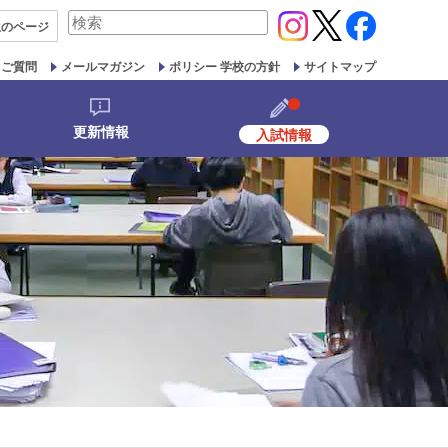
検
生の
ページ
索
対
るご質問
メールマガジン
ポリシー 学校の方針
サイトマップ
象:
更新情報
入試情報