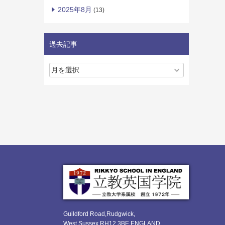
2025年8月
(13)
過去記事
Guildford Road,Rudgwick,
West Sussex RH12 3BE ENGLAND