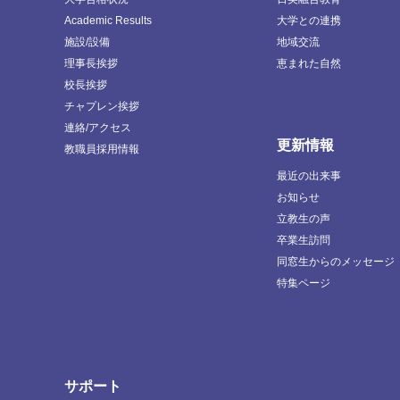
Academic Results
大学との連携
施設/設備
地域交流
理事長挨拶
恵まれた自然
校長挨拶
チャプレン挨拶
連絡/アクセス
更新情報
教職員採用情報
最近の出来事
お知らせ
立教生の声
卒業生訪問
同窓生からのメッセージ
特集ページ
サポート