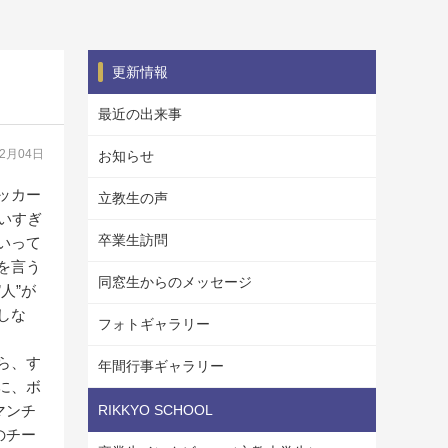
更新情報
最近の出来事
12月04日
お知らせ
ッカー
立教生の声
いすぎ
卒業生訪問
いって
を言う
同窓生からのメッセージ
人”が
しな
フォトギャラリー
ら、す
年間行事ギャラリー
に、ボ
マンチ
RIKKYO SCHOOL
のチー