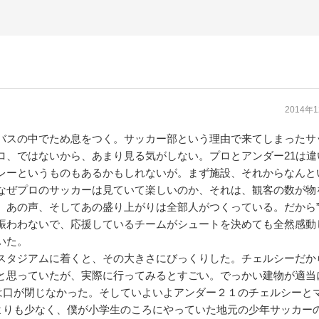
2014年
バスの中でため息をつく。サッカー部という理由で来てしまったサ
ロ、ではないから、あまり見る気がしない。プロとアンダー21は違
レーというものもあるかもしれないが。まず施設、それからなんと
なぜプロのサッカーは見ていて楽しいのか、それは、観客の数が物
。あの声、そしてあの盛り上がりは全部人がつくっている。だから”
賑わわないで、応援しているチームがシュートを決めても全然感動
いた。
スタジアムに着くと、その大きさにびっくりした。チェルシーだか
と思っていたが、実際に行ってみるとすごい。でっかい建物が適当
は口が閉じなかった。そしていよいよアンダー２１のチェルシーと
よりも少なく、僕が小学生のころにやっていた地元の少年サッカー