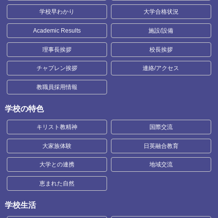
学校早わかり
大学合格状況
Academic Results
施設/設備
理事長挨拶
校長挨拶
チャプレン挨拶
連絡/アクセス
教職員採用情報
学校の特色
キリスト教精神
国際交流
大家族体験
日英融合教育
大学との連携
地域交流
恵まれた自然
学校生活