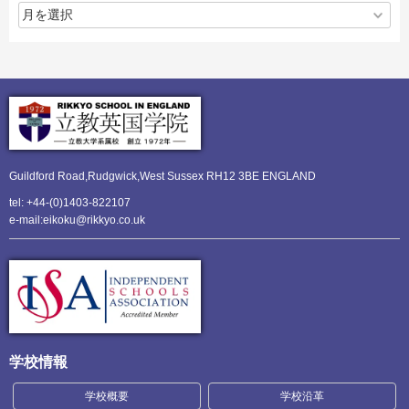
Guildford Road,Rudgwick,
West Sussex RH12 3BE ENGLAND
tel: +44-(0)1403-822107
e-mail:eikoku@rikkyo.co.uk
学校情報
学校概要
学校沿革