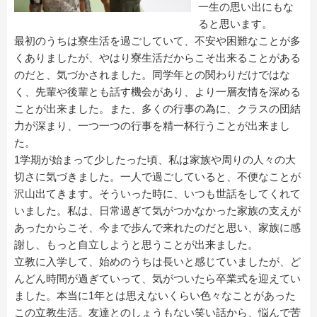
一生の思い出にもな
ると思います。
最初のうちは寮生活を過ごしていて、不安や困難なことが多
くありましたが、やはり寮生活だからこそ出来ることがある
のだと、気づかされました。同学年との関わりだけではな
く、先輩や後輩とも話す機会があり、より一層友情を深める
ことが出来ました。また、多くの行事の為に、クラスの団結
力が深まり、一つ一つの行事を精一杯行うことが出来まし
た。
1学期が始まって少したった頃、私は家族や周りの人々の大
切さに気づきました。一人で過ごしていると、不便なことが
沢山出てきます。そういった時に、いつも世話をしてくれて
いました。私は、日常過ぎて気がつかなかった家族の支えが
あったからこそ、今まで歩んで来れたのだと思い、家族に感
謝し、もっと自立しようと思うことが出来ました。
立教に入学して、始めのうちは長いと感じていましたが、ど
んどん時間が過ぎていって、気がついたら卒業式を迎えてい
ました。本当に1年とは思えないくらい色々なことがあった
この立教生活。友達とのしょうもない笑い話から、悩んで苦