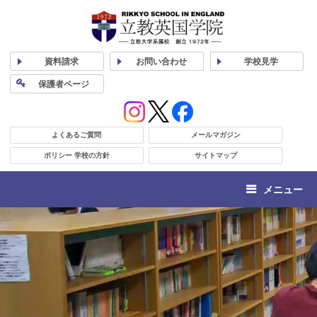
資料
請求
お問い合わせ
学校
見学
保護者
ページ
よくあるご質問
メールマガジン
ポリシー 学校の方針
サイトマップ
メニュー