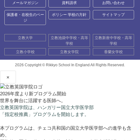
メールマガジン
資料請求
お問い合わせ
保護者・在校生のペー
ポリシー 学校の方針
サイトマップ
ジ
立教大学
立教池袋中学校・高等
立教新座中学校・高等
学校
学校
立教小学校
立教女学院
香蘭女学校
2026 Copyright ©
Rikkyo School In England All Rights Reserved.
×
2026年度より新プログラム開始
世界を舞台に活躍する医師へ。
立教英国学院は、ハンガリー国立大学医学部
「指定校推薦」プログラムを開始します。
本プログラムは、チェコ共和国の国立大学医学部への進学も含
め、