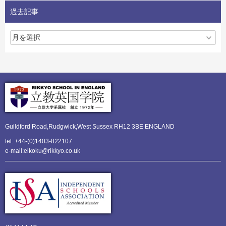
過去記事
Guildford Road,Rudgwick,
West Sussex RH12 3BE ENGLAND
tel: +44-(0)1403-822107
e-mail:eikoku@rikkyo.co.uk