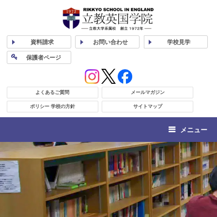
資料
請求
お問い合わせ
学校
見学
保護者
ページ
よくあるご質問
メールマガジン
ポリシー 学校の方針
サイトマップ
メニュー