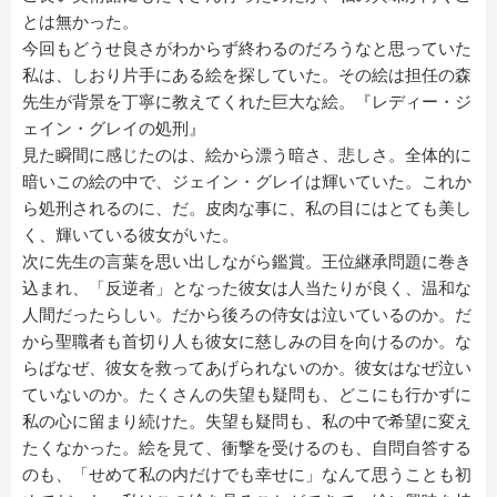
とは無かった。
今回もどうせ良さがわからず終わるのだろうなと思っていた
私は、しおり片手にある絵を探していた。その絵は担任の森
先生が背景を丁寧に教えてくれた巨大な絵。『レディー・ジ
ェイン・グレイの処刑』
見た瞬間に感じたのは、絵から漂う暗さ、悲しさ。全体的に
暗いこの絵の中で、ジェイン・グレイは輝いていた。これか
ら処刑されるのに、だ。皮肉な事に、私の目にはとても美し
く、輝いている彼女がいた。
次に先生の言葉を思い出しながら鑑賞。王位継承問題に巻き
込まれ、「反逆者」となった彼女は人当たりが良く、温和な
人間だったらしい。だから後ろの侍女は泣いているのか。だ
から聖職者も首切り人も彼女に慈しみの目を向けるのか。な
らばなぜ、彼女を救ってあげられないのか。彼女はなぜ泣い
ていないのか。たくさんの失望も疑問も、どこにも行かずに
私の心に留まり続けた。失望も疑問も、私の中で希望に変え
たくなかった。絵を見て、衝撃を受けるのも、自問自答する
のも、「せめて私の内だけでも幸せに」なんて思うことも初