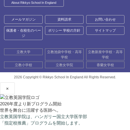
About Rikkyo School In England
メールマガジン
資料請求
お問い合わせ
保護者・在校生のペー
ポリシー 学校の方針
サイトマップ
ジ
立教大学
立教池袋中学校・高等
立教新座中学校・高等
学校
学校
立教小学校
立教女学院
香蘭女学校
2026 Copyright ©
Rikkyo School In England All Rights Reserved.
×
2026年度より新プログラム開始
世界を舞台に活躍する医師へ。
立教英国学院は、ハンガリー国立大学医学部
「指定校推薦」プログラムを開始します。