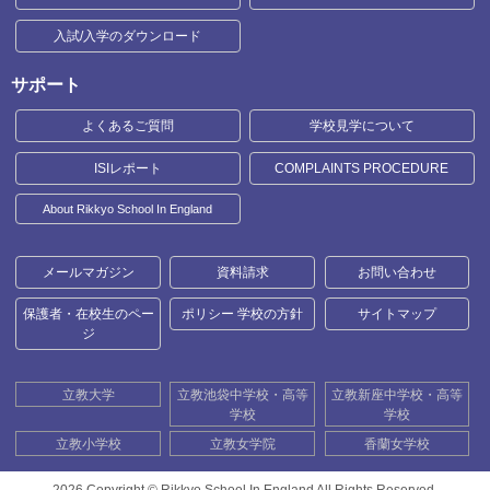
入試/入学のダウンロード
サポート
よくあるご質問
学校見学について
ISIレポート
COMPLAINTS PROCEDURE
About Rikkyo School In England
メールマガジン
資料請求
お問い合わせ
保護者・在校生のペー
ポリシー 学校の方針
サイトマップ
ジ
立教大学
立教池袋中学校・高等
立教新座中学校・高等
学校
学校
立教小学校
立教女学院
香蘭女学校