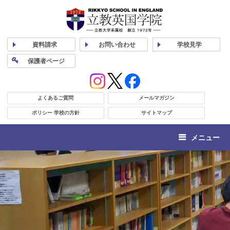
資料
請求
お問い合わせ
学校
見学
保護者
ページ
よくあるご質問
メールマガジン
ポリシー 学校の方針
サイトマップ
メニュー