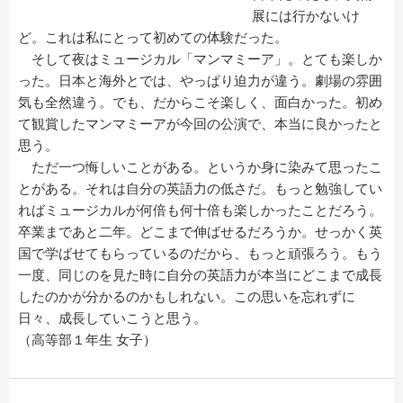
展には行かないけ
ど。これは私にとって初めての体験だった。
そして夜はミュージカル「マンマミーア」。とても楽しか
った。日本と海外とでは、やっぱり迫力が違う。劇場の雰囲
気も全然違う。でも、だからこそ楽しく、面白かった。初め
て観賞したマンマミーアが今回の公演で、本当に良かったと
思う。
ただ一つ悔しいことがある。というか身に染みて思ったこ
とがある。それは自分の英語力の低さだ。もっと勉強してい
ればミュージカルが何倍も何十倍も楽しかったことだろう。
卒業まであと二年。どこまで伸ばせるだろうか。せっかく英
国で学ばせてもらっているのだから、もっと頑張ろう。もう
一度、同じのを見た時に自分の英語力が本当にどこまで成長
したのかが分かるのかもしれない。この思いを忘れずに
日々、成長していこうと思う。
（高等部１年生 女子）