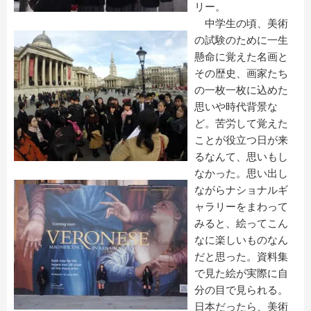
リー。
中学生の頃、美術
の試験のために一生
懸命に覚えた名画と
その歴史、画家たち
の一枚一枚に込めた
思いや時代背景な
ど。苦労して覚えた
ことが役立つ日が来
るなんて、思いもし
なかった。思い出し
ながらナショナルギ
ャラリーをまわって
みると、絵ってこん
なに楽しいものなん
だと思った。資料集
で見た絵が実際に自
分の目で見られる。
日本だったら、美術