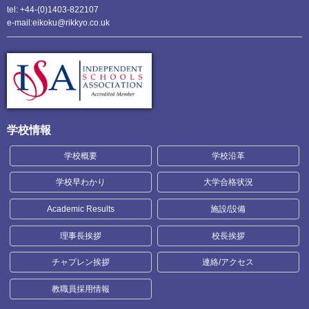
tel: +44-(0)1403-822107
e-mail:eikoku@rikkyo.co.uk
学校情報
学校概要
学校沿革
学校早わかり
大学合格状況
Academic Results
施設/設備
理事長挨拶
校長挨拶
チャプレン挨拶
連絡/アクセス
教職員採用情報