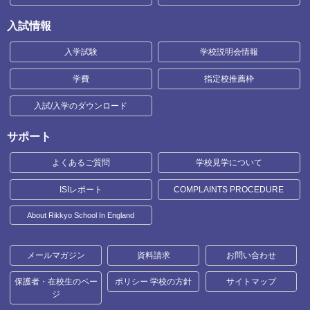
入試情報
入学試験
学校説明会情報
学費
指定校推薦枠
入試/入学のダウンロード
サポート
よくあるご質問
学校見学について
ISIレポート
COMPLAINTS PROCEDURE
About Rikkyo School In England
メールマガジン
資料請求
お問い合わせ
保護者・在校生のペー
ポリシー 学校の方針
サイトマップ
ジ