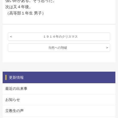
強い絆がある。そう思った。
次は又４年後。
（高等部１年生 男子）
１９１４年のクリスマス
当然への翔破
更新情報
最近の出来事
お知らせ
立教生の声