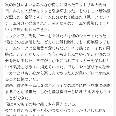
次の日はいよいよみんなが待ちに待ったフットサル大会当
日。みんなの顔がキリッと引き締まった。ものすごい緊張感
が漂った。全部で４チームに分かれて総当たり戦。いよいよ
チーム分けが発表された。みんなそのチームで優勝しようと
いう意思が伝わってきた。
キックオフ、先制ゴールを上げたのは僕のシュートだった。
僕はそのとき感じた。どんなに離れ離れでも、何年経っても
チームワークは全然昔と変わらない、そう感じた。それと同
時に、ただただサッカーを心から楽しんでやっていた頃の自
分を思い出した。学年が上がるにつれてサッカーを楽しむと
いう気持ちは徐々に消えていった。でも、やっぱりそんなサ
ッカーよりも、心から楽しんでやった方が良いプレーが出来
ることに気づいた。
結果、僕のチームは３試合とも全ての試合に勝ち見事に優勝
することが出来た。しかも僕は得点王とMVPの両方をもらう
ことができた。
僕は今でもその時の嬉しさを覚えている。
今でも僕たちはずっと心がつながってしっかりとした絆が、