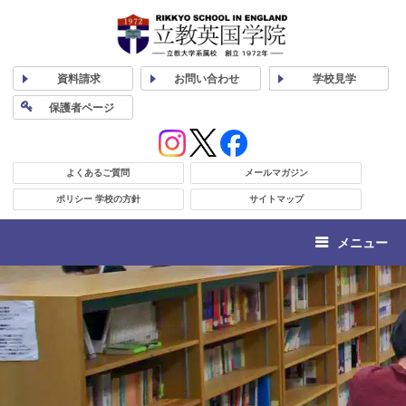
資料
請求
お問い合わせ
学校
見学
保護者
ページ
よくあるご質問
メールマガジン
ポリシー 学校の方針
サイトマップ
メニュー