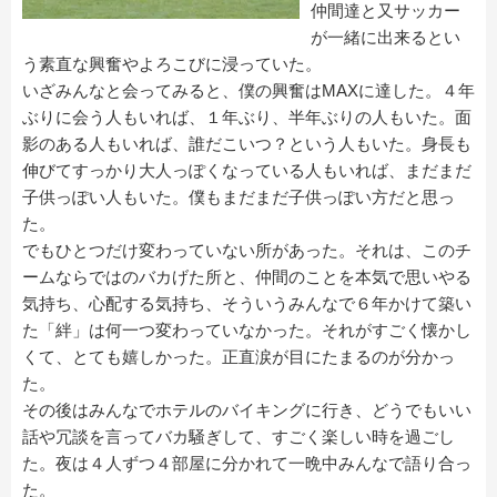
仲間達と又サッカー
が一緒に出来るとい
う素直な興奮やよろこびに浸っていた。
いざみんなと会ってみると、僕の興奮はMAXに達した。４年
ぶりに会う人もいれば、１年ぶり、半年ぶりの人もいた。面
影のある人もいれば、誰だこいつ？という人もいた。身長も
伸びてすっかり大人っぽくなっている人もいれば、まだまだ
子供っぽい人もいた。僕もまだまだ子供っぽい方だと思っ
た。
でもひとつだけ変わっていない所があった。それは、このチ
ームならではのバカげた所と、仲間のことを本気で思いやる
気持ち、心配する気持ち、そういうみんなで６年かけて築い
た「絆」は何一つ変わっていなかった。それがすごく懐かし
くて、とても嬉しかった。正直涙が目にたまるのが分かっ
た。
その後はみんなでホテルのバイキングに行き、どうでもいい
話や冗談を言ってバカ騒ぎして、すごく楽しい時を過ごし
た。夜は４人ずつ４部屋に分かれて一晩中みんなで語り合っ
た。