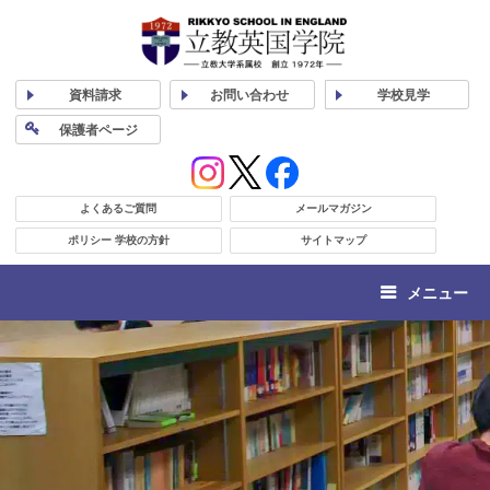
資料
請求
お問い合わせ
学校
見学
保護者
ページ
よくあるご質問
メールマガジン
ポリシー 学校の方針
サイトマップ
メニュー