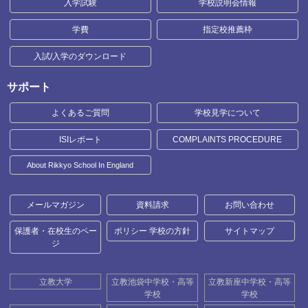
入学試験
学校説明会情報
学費
指定校推薦枠
入試/入学のダウンロード
サポート
よくあるご質問
学校見学について
ISIレポート
COMPLAINTS PROCEDURE
About Rikkyo School In England
メールマガジン
資料請求
お問い合わせ
保護者・在校生のペー
ポリシー 学校の方針
サイトマップ
ジ
立教大学
立教池袋中学校・高等
立教新座中学校・高等
学校
学校