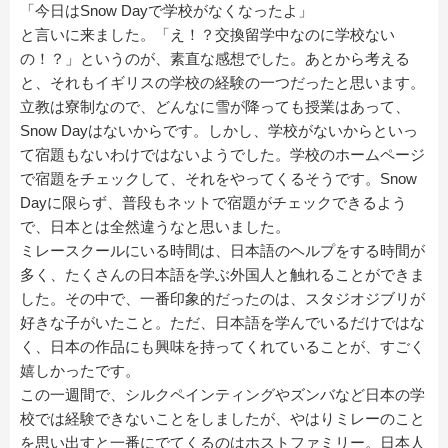
「今日はSnow Dayで学校がなくなったよ」
と言いに来ました。「え！？交換留学中なのに学校ない
の！？」というのが、素直な感想でした。あとから考える
と、それもイギリスの学校の経験の一つだったと思います。
立教は寮制なので、どんなに雪が降っても授業はあって、
Snow Dayはないからです。しかし、学校がないからといっ
て宿題もないわけではないようでした。学校のホームページ
で宿題をチェックして、それをやってくるそうです。Snow
Dayに限らず、普段もネットで宿題がチェックできるよう
で、日本とは全然違うなと思いました。
ミレースクールにいる時間は、日本語のヘルプをする時間が
多く、たくさんの日本語を学ぶ外国人と触れることができま
した。その中で、一番印象的だったのは、スタジオジブリが
好きな子がいたこと。ただ、日本語を学んでいるだけではな
く、日本の作品にも興味を持ってくれていることが、すごく
嬉しかったです。
この一週間で、シルクペインティングやズンバなど日本の学
校では経験できないことをしましたが、やはりミレーのこと
を思い出すと一番にでてくるのはホストファミリー。日本人