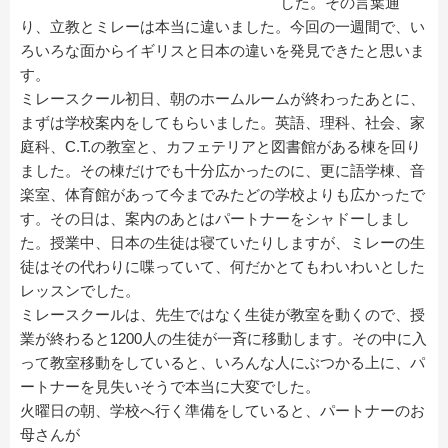
した。その言葉通
り、立教とミレーは本当に違いました。今回の一週間で、い
ろいろな面からイギリスと日本の違いを発見できたと思いま
す。
ミレースクール初日、朝のホームルームが終わったあとに、
まずは学校案内をしてもらいました。英語、理科、社会、家
庭科、C.T.の教室と、カフェテリアと図書館がある棟を回り
ました。その棟だけでも十分広かったのに、更に語学棟、音
楽室、体育館があって今までみたどの学校よりも広かったで
す。その日は、案内のあとはパートナーをシャドーしまし
た。授業中、日本の生徒は寝ていたりしますが、ミレーの生
徒はその代わりに喋っていて、何だかとてもわいわいとした
レッスンでした。
ミレースクールは、先生ではなく生徒が教室を動くので、授
業が終わると1200人の生徒が一斉に移動します。その中に入
って教室移動をしていると、いろんな人にぶつかる上に、パ
ートナーを見失いそうで本当に大変でした。
火曜日の朝、学校へ行く準備をしていると、パートナーのお
母さんが