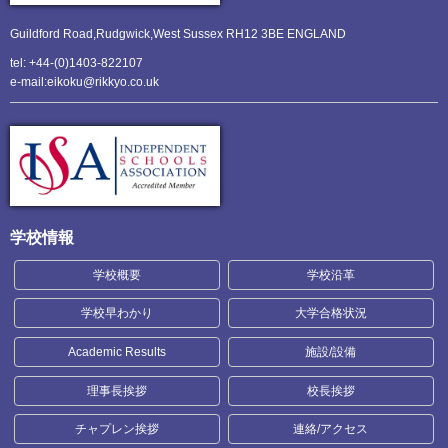
Guildford Road,Rudgwick,
West Sussex RH12 3BE ENGLAND
tel: +44-(0)1403-822107
e-mail:eikoku@rikkyo.co.uk
学校情報
学校概要
学校沿革
学校早わかり
大学合格状況
Academic Results
施設/設備
理事長挨拶
校長挨拶
チャプレン挨拶
連絡/アクセス