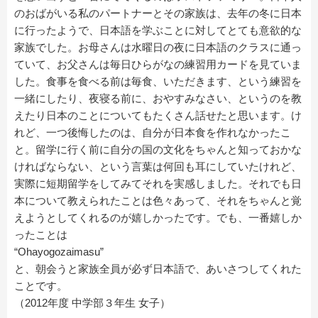
のおばがいる私のパートナーとその家族は、去年の冬に日本
に行ったようで、日本語を学ぶことに対してとても意欲的な
家族でした。お母さんは水曜日の夜に日本語のクラスに通っ
ていて、お父さんは毎日ひらがなの練習用カードを見ていま
した。食事を食べる前は毎食、いただきます、という練習を
一緒にしたり、夜寝る前に、おやすみなさい、というのを教
えたり日本のことについてもたくさん話せたと思います。け
れど、一つ後悔したのは、自分が日本食を作れなかったこ
と。留学に行く前に自分の国の文化をちゃんと知っておかな
ければならない、という言葉は何回も耳にしていたけれど、
実際に短期留学をしてみてそれを実感しました。それでも日
本について教えられたことは色々あって、それをちゃんと覚
えようとしてくれるのが嬉しかったです。でも、一番嬉しか
ったことは
“Ohayogozaimasu”
と、朝会うと家族全員が必ず日本語で、あいさつしてくれた
ことです。
（2012年度 中学部３年生 女子）