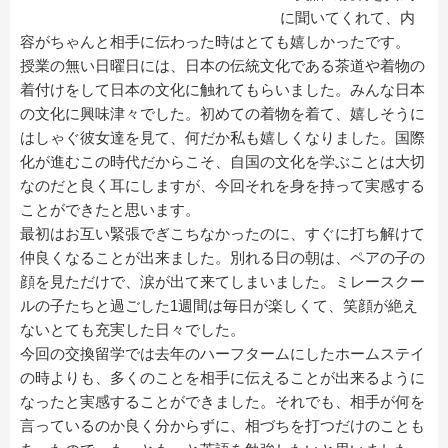
に聞いてくれて、内
容がちゃんと相手に伝わった時はとても嬉しかったです。
授業の無い日曜日には、日本の伝統文化である茶道や着物の
着付けをして日本の文化に触れてもらいました。みんな日本
の文化に興味津々でした。初めての着物を着て、嬉しそうに
はしゃぐ彼女達を見て、何だか私も嬉しくなりました。国際
化が進むこの時代だからこそ、自国の文化を学ぶことは大切
なのだと良く耳にしますが、今回それを身を持って実感する
ことができたと思います。
最初はお互い緊張でぎこちなかったのに、すぐに打ち解けて
仲良くなることが出来ました。別れる日の朝は、ペアの子の
顔を見ただけで、涙が出て来てしまいました。ミレースクー
ルの子たちと過ごした1週間は毎日が楽しくて、笑顔が絶え
ないとても充実した日々でした。
今回の交換留学では去年のハーフタームにしたホームステイ
の時よりも、多くのことを相手に伝えることが出来るように
なったと実感することができました。それでも、相手が何を
言っているのか良く分からずに、相づちを打つだけのことも