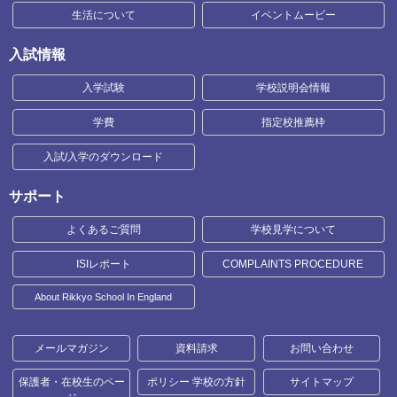
生活について
イベントムービー
入試情報
入学試験
学校説明会情報
学費
指定校推薦枠
入試/入学のダウンロード
サポート
よくあるご質問
学校見学について
ISIレポート
COMPLAINTS PROCEDURE
About Rikkyo School In England
メールマガジン
資料請求
お問い合わせ
保護者・在校生のペー
ポリシー 学校の方針
サイトマップ