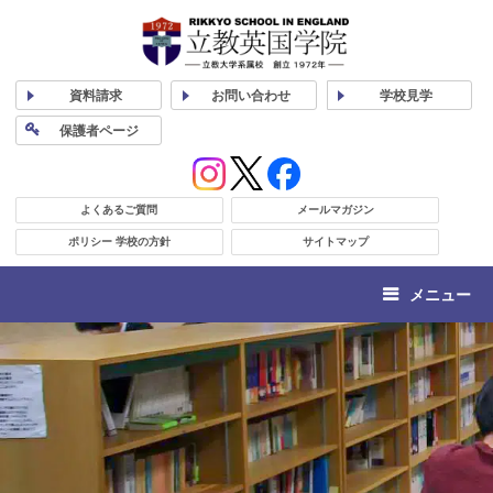
資料
請求
お問い合わせ
学校
見学
保護者
ページ
よくあるご質問
メールマガジン
ポリシー 学校の方針
サイトマップ
メニュー