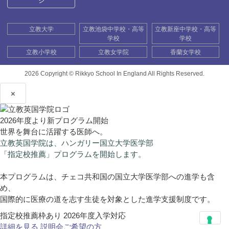
ジ
立教大学
立教池袋中学校・高等
立教新座中学校・高等
学校
学校
立教小学校
立教女学院
香蘭女学校
2026 Copyright ©
Rikkyo School In England All Rights Reserved.
×
2026年度より新プログラム開始
世界を舞台に活躍する医師へ。
立教英国学院は、ハンガリー国立大学医学部
「指定校推薦」プログラムを開始します。
本プログラムは、チェコ共和国の国立大学医学部への進学も含
め、
国際的に医療の道を志す生徒を対象とした進学支援制度です。
指定校推薦枠あり
2026年度入学対応
詳細を見る
説明会ご希望の方