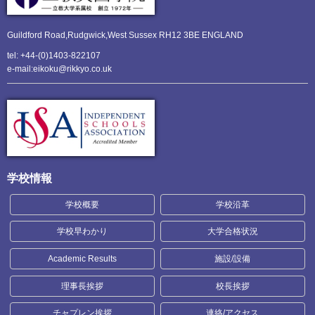
Guildford Road,Rudgwick,
West Sussex RH12 3BE ENGLAND
tel: +44-(0)1403-822107
e-mail:eikoku@rikkyo.co.uk
学校情報
学校概要
学校沿革
学校早わかり
大学合格状況
Academic Results
施設/設備
理事長挨拶
校長挨拶
チャプレン挨拶
連絡/アクセス