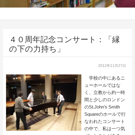
４０周年記念コンサート：「縁
の下の力持ち」
2012年11月27日
学校の中にあるニ
ューホールではな
く、立教から約一時
間と少しのロンドン
のSt.John’s Smith
Squareのホールで行
なわれたコンサート
の中で、私は一つ気