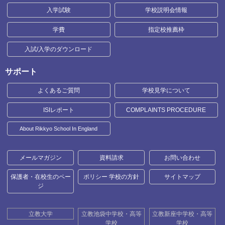
入学試験
学校説明会情報
学費
指定校推薦枠
入試/入学のダウンロード
サポート
よくあるご質問
学校見学について
ISIレポート
COMPLAINTS PROCEDURE
About Rikkyo School In England
メールマガジン
資料請求
お問い合わせ
保護者・在校生のペー
ポリシー 学校の方針
サイトマップ
ジ
立教大学
立教池袋中学校・高等
立教新座中学校・高等
学校
学校