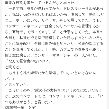
重要な役割を果たしているんだなと思った。
一週間前、昼食が終わってから、ドレスリハーサルがあっ
た。私はchoirの時だけいればよいから、着替えて一時間ほど
ニューホールにいて、リハーサルをして帰ってきた。でも、
コンサートマネージャーは全てのリハーサルを管理するか
ら、五時半まで帰って来ず、ずっと仕事をしていた。本番の
今日も、私達が控え室で待機していた時もずっといろいろな
ことに気を配り、全員に飲み物を配ったり、私達が次にする
ことを説明してくれた。十一時、カフェで昼食を食べ終え、
控え室に戻ると、コンサートマネージャーの一人がいた。
「なんで昼食食べないの？」
と聞くと、
「もうすぐ礼の練習だから準備していないといけないん
だ。」
と言っていた。
こういうのを、”縁の下の力持ち”というのではないだろう
か。次のコンサートでは、コンサートマネージャーに、「い
つもありがとう」と言いたい。
(高等部一年 女子)