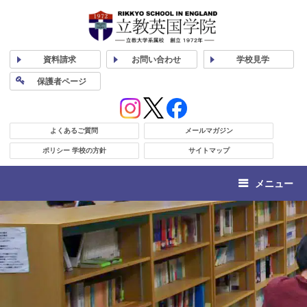
資料
請求
お問い合わせ
学校
見学
保護者
ページ
よくあるご質問
メールマガジン
ポリシー 学校の方針
サイトマップ
メニュー