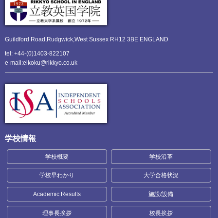
Guildford Road,Rudgwick,
West Sussex RH12 3BE ENGLAND
tel: +44-(0)1403-822107
e-mail:eikoku@rikkyo.co.uk
学校情報
学校概要
学校沿革
学校早わかり
大学合格状況
Academic Results
施設/設備
理事長挨拶
校長挨拶