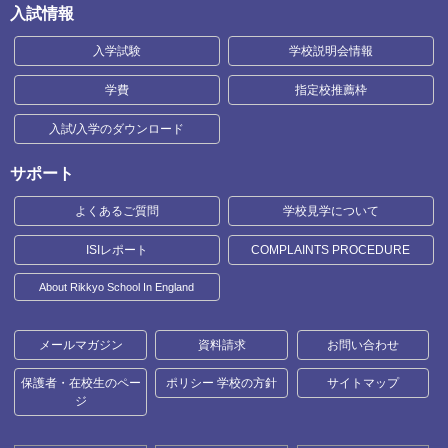
入試情報
入学試験
学校説明会情報
学費
指定校推薦枠
入試/入学のダウンロード
サポート
よくあるご質問
学校見学について
ISIレポート
COMPLAINTS PROCEDURE
About Rikkyo School In England
メールマガジン
資料請求
お問い合わせ
保護者・在校生のペー
ポリシー 学校の方針
サイトマップ
ジ