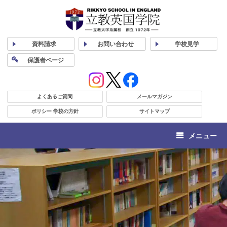
資料
請求
お問い合わせ
学校
見学
保護者
ページ
よくあるご質問
メールマガジン
ポリシー 学校の方針
サイトマップ
メニュー