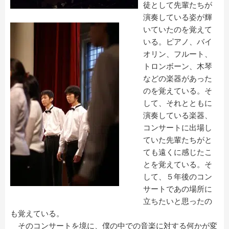
徒として先輩たちが
演奏している姿が輝
いていたのを覚えて
いる。ピアノ、バイ
オリン、フルート、
トロンボーン、木琴
などの楽器があった
のを覚えている。そ
して、それとともに
演奏している楽器、
コンサートに出場し
ていた先輩たちがと
ても遠くに感じたこ
とを覚えている。そ
して、５年後のコン
サートであの場所に
立ちたいと思ったの
も覚えている。
そのコンサートを境に、僕の中での音楽に対する何かが変