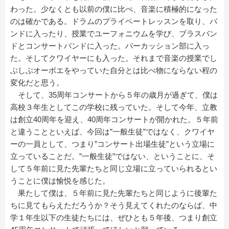
わった。少なくとも以前の僕に比べ、音楽に積極的になった
のは確かである。ドラムのプライベートレッスンを取り、バ
ンドに入ったり、授業でユーフォニウムを学び、ブラスバン
ドとコンサートバンドに入った。パーカッション部に入っ
た。そしてクワイヤーにも入った。それまで音楽の授業でし
ぶしぶオーボエをやっていた自分とは比べ物にならない程の
変化だと思う。
そして、35周年コンサートから５年の歳月が過ぎて、僕は
高校３年生としてこの学校に残っていた。そして今年、立教
は創立40周年を迎え、40周年コンサートが開かれた。５年前
と違うことといえば、今回は”一般生徒”ではなく、クワイヤ
ーの一員として、つまり”コンサート出場生徒”という立場に
立っていることだ。”一般生徒”ではない、ということに、そ
して５年前に見た先輩たちと同じ立場に立っていられるとい
うことに僕は愉悦を感じた。
果たして僕は、５年前に見た先輩たちと同じように後輩た
ちに見てもらえただろうか？そう見えてくれたのならば、中
学１年生以下の生徒たちには、ぜひとも５年後、つまり創立