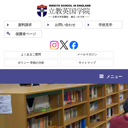
資料
請求
お問い合わせ
学校
見学
保護者
ページ
よくあるご質問
メールマガジン
ポリシー 学校の方針
サイトマップ
メニュー