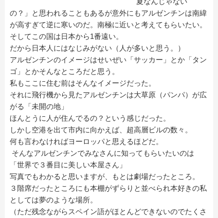
夏なんじゃない
の？」と思われることもあるが意外にもアルゼンチンは南緯
が高すぎて逆に寒いのだ。南極に近いと考えてもらいたい。
そしてこの国は日本から1番遠い。
だから日本人にはなじみがない（人が多いと思う。）
アルゼンチンのイメージはせいぜい「サッカー」とか「タン
ゴ」とかそんなところだと思う。
私もここに住む前はそんなイメージだった。
それに飛行機から見たアルゼンチンは大草原（パンパ）が広
がる「未開の地」
ほんとうに人が住んでるの？という感じだった。
しかし空港を出て市内に向かえば、超高層ビルの数々。
何も言わなければヨーロッパと思えるほどだ。
そんなアルゼンチンでみなさんに知ってもらいたいのは
「世界で３番目に美しい本屋さん」
写真でもわかると思いますが、もとは劇場だったところ。
３階席だったところにも本棚がずらりと並べられ本好きの私
としては夢のような場所。
（ただ残念ながらスペイン語がほとんどできないのでたくさ