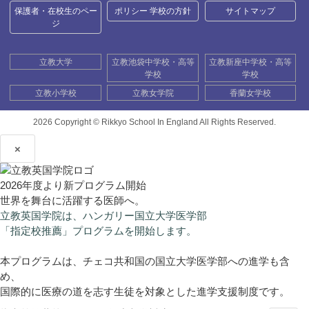
保護者・在校生のペー
ポリシー 学校の方針
サイトマップ
ジ
立教大学
立教池袋中学校・高等
立教新座中学校・高等
学校
学校
立教小学校
立教女学院
香蘭女学校
2026 Copyright ©
Rikkyo School In England All Rights Reserved.
×
2026年度より新プログラム開始
世界を舞台に活躍する医師へ。
立教英国学院は、ハンガリー国立大学医学部
「指定校推薦」プログラムを開始します。
本プログラムは、チェコ共和国の国立大学医学部への進学も含
め、
国際的に医療の道を志す生徒を対象とした進学支援制度です。