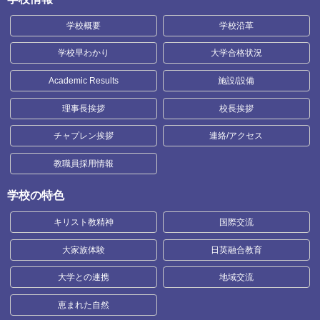
学校概要
学校沿革
学校早わかり
大学合格状況
Academic Results
施設/設備
理事長挨拶
校長挨拶
チャプレン挨拶
連絡/アクセス
教職員採用情報
学校の特色
キリスト教精神
国際交流
大家族体験
日英融合教育
大学との連携
地域交流
恵まれた自然