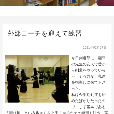
外部コーチを迎えて練習
2011年02月27日
今日剣道部に、顧問
の先生の友人で昔か
ら剣道をやっていら
っしゃる方が、私達
を指導しに来て下さ
った。
私は今学期剣道を始
めたばかりだったの
で、まず基本である
「摺り足」という歩き方を上手くやるための練習方法や、実