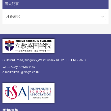
過去記事
Guildford Road,Rudgwick,
West Sussex RH12 3BE ENGLAND
tel: +44-(0)1403-822107
e-mail:eikoku@rikkyo.co.uk
学校情報