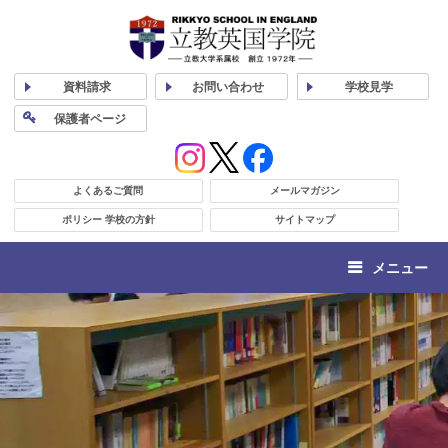
資料
請求
お問い合わせ
学校
見学
保護者
ページ
よくあるご質問
メールマガジン
ポリシー 学校の方針
サイトマップ
メニュー