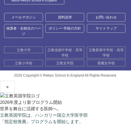
About Rikkyo School In England
メールマガジン
資料請求
お問い合わせ
保護者・在校生のペー
ポリシー 学校の方針
サイトマップ
ジ
立教大学
立教池袋中学校・高等
立教新座中学校・高等
学校
学校
立教小学校
立教女学院
香蘭女学校
2026 Copyright ©
Rikkyo School In England All Rights Reserved.
×
2026年度より新プログラム開始
世界を舞台に活躍する医師へ。
立教英国学院は、ハンガリー国立大学医学部
「指定校推薦」プログラムを開始します。