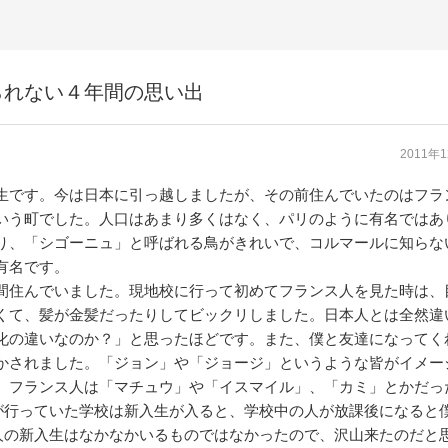
られない４年間の思い出
2011年
生です。今は日本に引っ越しましたが、その前住んでいたのはフラ
いう町でした。人口はあまり多くはなく、パリのように有名ではあ
り、「シゴーニュ」と呼ばれる鳥がきれいで、コルマールに知らな
有名です。
間住んでいました。現地校に行って初めてフランス人を見た時は、
くて、髪が金髪だったりしてビックリしました。日本人とは全然違
化の違いなのか？」と思ったほどです。また、僕と友達になってく
かされました。「ジョン」や「ジョージ」というような皆がイメー
、フランス人は「マチュウ」や「イスマイル」、「カミ」とかだっ
が行っていた学校は新入生が入ると、学校中の人が放課後になると
人の新入生はなかなかいるものではなかったので、沢山来たのだと