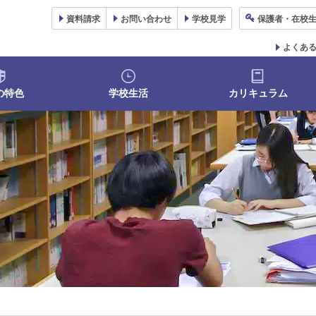
資料
請求
お問い合わせ
学校
見学
保護者
・在校
よくあ
の特色
学校生活
カリキュラム