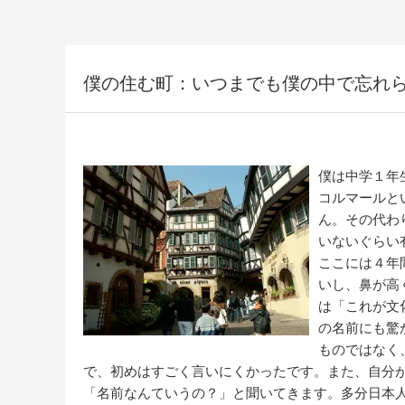
僕の住む町：いつまでも僕の中で忘れ
僕は中学１年
コルマールと
ん。その代わ
いないぐらい
ここには４年
いし、鼻が高
は「これが文
の名前にも驚
ものではなく
で、初めはすごく言いにくかったです。また、自分
「名前なんていうの？」と聞いてきます。多分日本