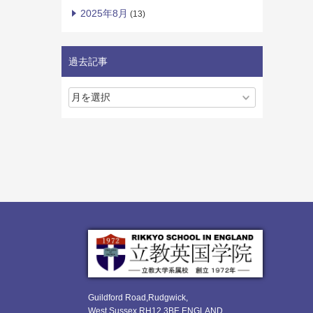
2025年8月
(13)
過去記事
Guildford Road,Rudgwick,
West Sussex RH12 3BE ENGLAND