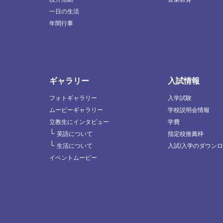
一日の生活
年間行事
ギャラリー
入試情報
フォトギャラリー
入学試験
ムービーギャラリー
学校説明会情報
立教生にインタビュー
学費
└
英語について
指定校推薦枠
└
生活について
入試/入学のダウン
イベントムービー