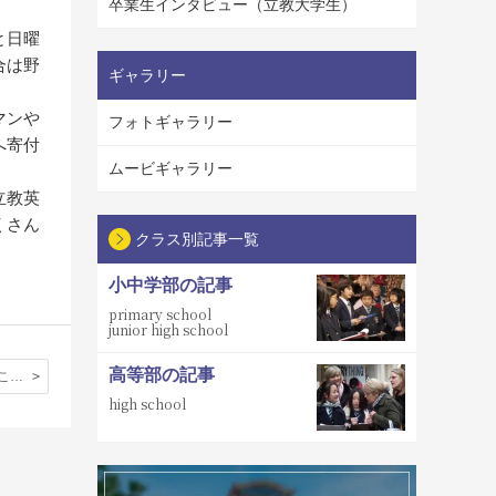
卒業生インタビュー（立教大学生）
と日曜
合は野
ギャラリー
マンや
フォトギャラリー
へ寄付
ムービギャラリー
立教英
くさん
クラス別記事一覧
小中学部の記事
primary school
junior high school
高等部の記事
私の学校：「ここでしかできない事を精一杯やり、自分の世界を広げたい。」
high school