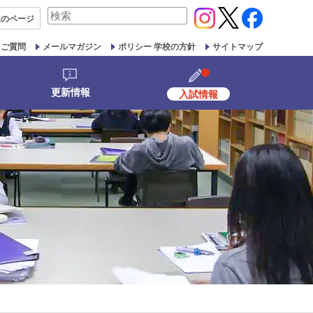
検
生の
ページ
索
対
るご質問
メールマガジン
ポリシー 学校の方針
サイトマップ
象:
更新情報
入試情報