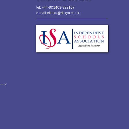
tel: +44-(0)1403-822107
e-mail:eikoku@rikkyo.co.uk
ロード