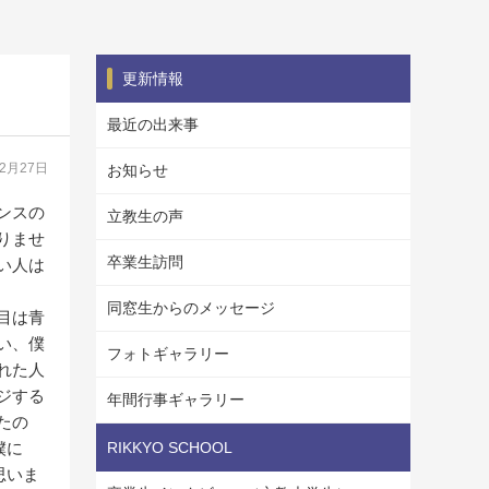
更新情報
最近の出来事
12月27日
お知らせ
ンスの
立教生の声
りませ
卒業生訪問
い人は
同窓生からのメッセージ
目は青
い、僕
フォトギャラリー
れた人
ジする
年間行事ギャラリー
たの
僕に
RIKKYO SCHOOL
思いま