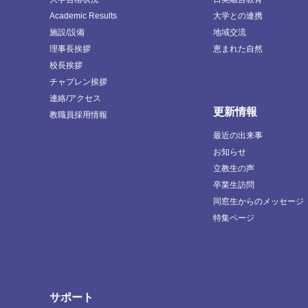
Academic Results
大学との連携
施設/設備
地域交流
理事長挨拶
恵まれた自然
校長挨拶
チャプレン挨拶
連絡/アクセス
更新情報
教職員採用情報
最近の出来事
お知らせ
立教生の声
卒業生訪問
同窓生からのメッセージ
特集ページ
サポート