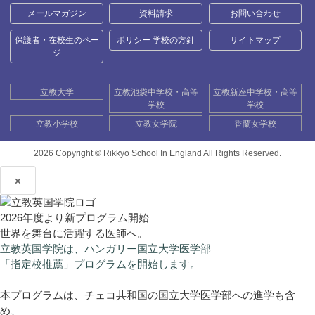
メールマガジン
資料請求
お問い合わせ
保護者・在校生のペー
ポリシー 学校の方針
サイトマップ
ジ
立教大学
立教池袋中学校・高等
立教新座中学校・高等
学校
学校
立教小学校
立教女学院
香蘭女学校
2026 Copyright ©
Rikkyo School In England All Rights Reserved.
×
2026年度より新プログラム開始
世界を舞台に活躍する医師へ。
立教英国学院は、ハンガリー国立大学医学部
「指定校推薦」プログラムを開始します。
本プログラムは、チェコ共和国の国立大学医学部への進学も含
め、