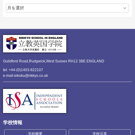
Guildford Road,Rudgwick,
West Sussex RH12 3BE ENGLAND
tel: +44-(0)1403-822107
e-mail:eikoku@rikkyo.co.uk
学校情報
学校概要
学校沿革