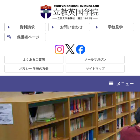
資料
請求
お問い合わせ
学校
見学
保護者
ページ
よくあるご質問
メールマガジン
ポリシー 学校の方針
サイトマップ
メニュー