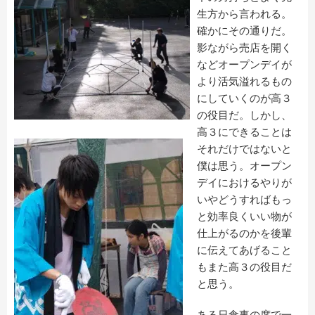
生方から言われる。
確かにその通りだ。
影ながら売店を開く
などオープンデイが
より活気溢れるもの
にしていくのが高３
の役目だ。しかし、
高３にできることは
それだけではないと
僕は思う。オープン
デイにおけるやりが
いやどうすればもっ
と効率良くいい物が
仕上がるのかを後輩
に伝えてあげること
もまた高３の役目だ
と思う。
ある日食事の席で一