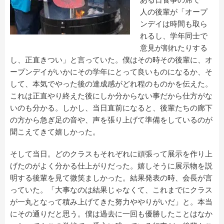
人の後輩が「オープ
ンデイは時間も取ら
れるし、学年同士で
意見が割れたりする
し、正直きつい」と言っていた。僕はその時その後輩に、オ
ープンデイがいかにその学年にとって良いものになるか、そ
して、本気でやった後の達成感がどれ程のものかを伝えた。
これは正直やり終えた後にしか分からない事だから仕方がな
いのも分かる。しかし、当日直前になると、後輩たちの廊下
の方から急ぎ足の音や、声を張り上げて準備をしているのが
聞こえてきて嬉しかった。
そして当日。どのクラスもそれぞれに頑張って展示を作り上
げたのがよく分かる仕上がりだった。嬉しそうに展示物を説
明する後輩を見て微笑ましかった。結果発表の時、会長が言
っていた。「大事なのは結果じゃなくて、これまでにクラス
が一丸となって積み上げてきた努力ややりがいだ」と。本当
にその通りだと思う。僕は過去に一回も優勝したことはなか