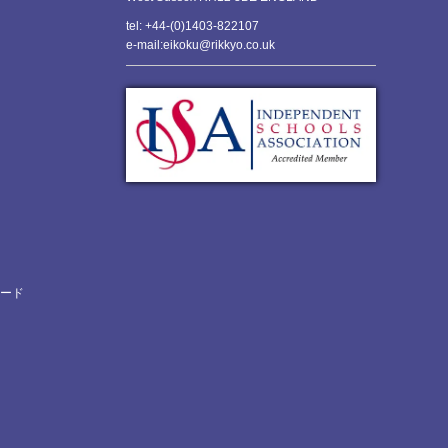
tel: +44-(0)1403-822107
e-mail:eikoku@rikkyo.co.uk
ロード