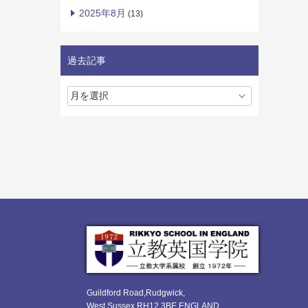
2025年8月
(13)
過去記事
Guildford Road,Rudgwick,
West Sussex RH12 3BE ENGLAND