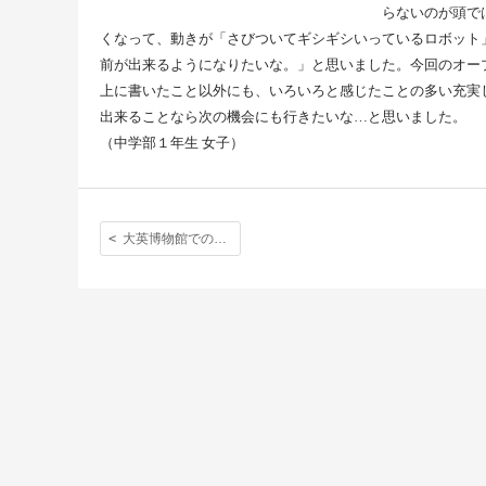
らないのが頭で
くなって、動きが「さびついてギシギシいっているロボット
前が出来るようになりたいな。」と思いました。今回のオー
上に書いたこと以外にも、いろいろと感じたことの多い充実
出来ることなら次の機会にも行きたいな…と思いました。
（中学部１年生 女子）
大英博物館での茶道講演「追求すればするほど奥深い茶道」に感じた強い憧れ。