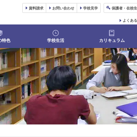
資料
請求
お問い合わせ
学校
見学
保護者
・在校
よくあ
の特色
学校生活
カリキュラム