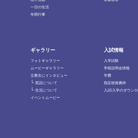
一日の生活
年間行事
ギャラリー
入試情報
フォトギャラリー
入学試験
ムービーギャラリー
学校説明会情報
立教生にインタビュー
学費
└
英語について
指定校推薦枠
└
生活について
入試/入学のダウン
イベントムービー