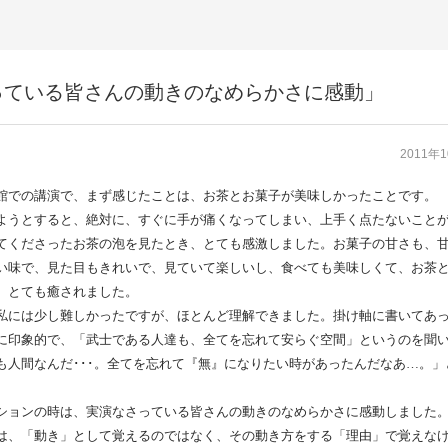
っている皆さんの動きのなめらかさに感動」
2011年
館での講演で、まず感じたことは、お茶とお菓子が
美味しかったことです。
ようとすると、絶対に、すぐに手が痛くなってしまい、上手く点たないこと
てくださったお茶の泡を見たとき、とても感激しました。お菓子の甘さも、
い味で、見た目もきれいで、見ていて楽しいし、食べても美味しくて、お茶
、とても癒されました。
私には少し難しかったですが、ほとんど理解できました。掛け軸に書いてあ
に印象的で、「武士である人達も、全てを忘れて安らぐ空間」というのを聞
も人間なんだ･･･。全てを忘れて『無』になりたい時があったんだなあ…。」
ションの時は、実演なさっている皆さんの動きのなめらかさに感動しました
は、「動き」として覚えるのではなく、その動き方をする「理由」で覚えな