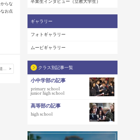
卒業生インタビュー（立教大学生）
分からな
いなお点
ギャラリー
フォトギャラリー
ムービギャラリー
クラス別記事一覧
大英博物館茶道講演会での感想「本当に茶道で大切なのは、『もてなしの心』」
小中学部の記事
primary school
junior high school
高等部の記事
high school