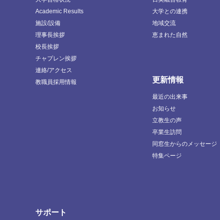
Academic Results
大学との連携
施設/設備
地域交流
理事長挨拶
恵まれた自然
校長挨拶
チャプレン挨拶
連絡/アクセス
更新情報
教職員採用情報
最近の出来事
お知らせ
立教生の声
卒業生訪問
同窓生からのメッセージ
特集ページ
サポート