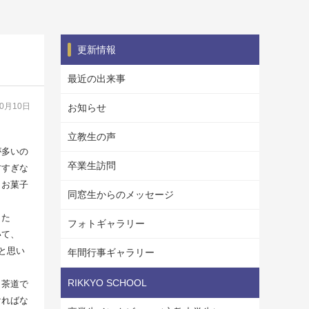
更新情報
最近の出来事
10月10日
お知らせ
立教生の声
が多いの
卒業生訪問
甘すぎな
とお菓子
同窓生からのメッセージ
った
フォトギャラリー
いて、
と思い
年間行事ギャラリー
RIKKYO SCHOOL
。茶道で
ければな