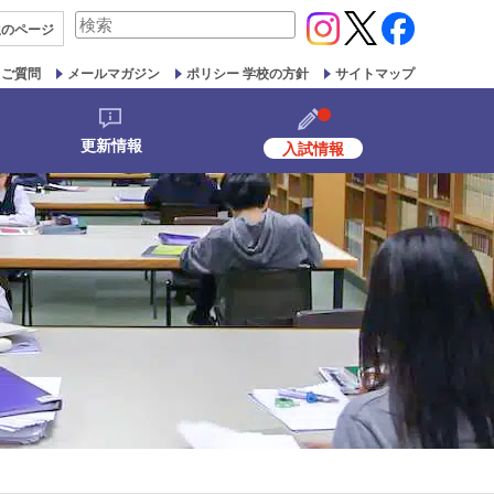
検
生の
ページ
索
対
るご質問
メールマガジン
ポリシー 学校の方針
サイトマップ
象:
更新情報
入試情報