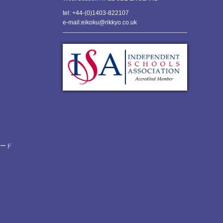
tel: +44-(0)1403-822107
e-mail:eikoku@rikkyo.co.uk
ロード