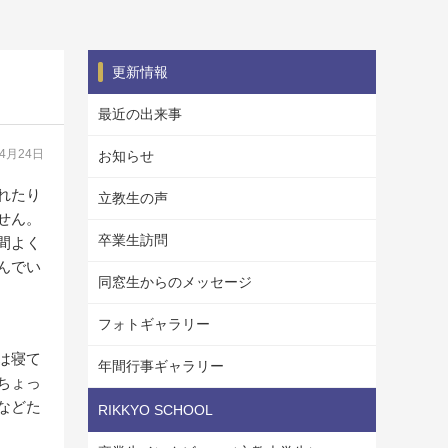
更新情報
最近の出来事
04月24日
お知らせ
れたり
立教生の声
せん。
卒業生訪問
間よく
んでい
同窓生からのメッセージ
フォトギャラリー
は寝て
年間行事ギャラリー
ちょっ
などた
RIKKYO SCHOOL