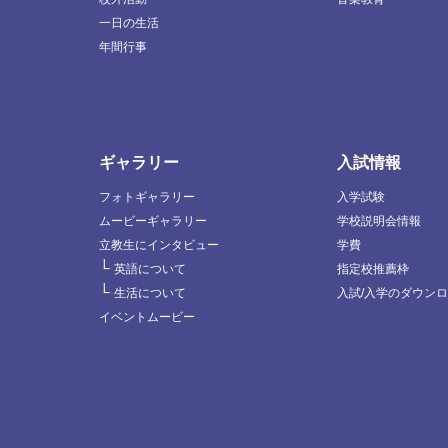
一日の生活
年間行事
ギャラリー
入試情報
フォトギャラリー
入学試験
ムービーギャラリー
学校説明会情報
立教生にインタビュー
学費
└
英語について
指定校推薦枠
└
生活について
入試/入学のダウン
イベントムービー