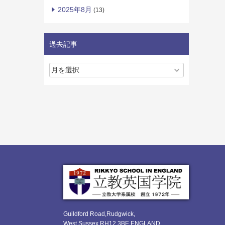
2025年8月
(13)
過去記事
Guildford Road,Rudgwick,
West Sussex RH12 3BE ENGLAND