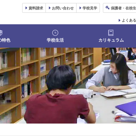
資料
請求
お問い合わせ
学校
見学
保護者
・在校
よくあ
の特色
学校生活
カリキュラム