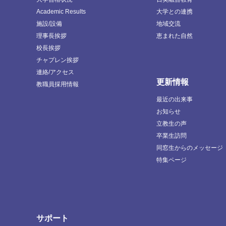
Academic Results
大学との連携
施設/設備
地域交流
理事長挨拶
恵まれた自然
校長挨拶
チャプレン挨拶
連絡/アクセス
更新情報
教職員採用情報
最近の出来事
お知らせ
立教生の声
卒業生訪問
同窓生からのメッセージ
特集ページ
サポート