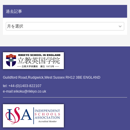
過去記事
Guildford Road,Rudgwick,
West Sussex RH12 3BE ENGLAND
tel: +44-(0)1403-822107
e-mail:eikoku@rikkyo.co.uk