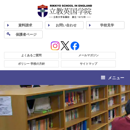
資料
請求
お問い合わせ
学校
見学
保護者
ページ
よくあるご質問
メールマガジン
ポリシー 学校の方針
サイトマップ
メニュー