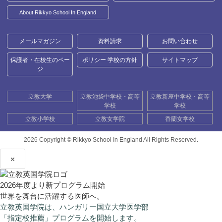
About Rikkyo School In England
メールマガジン
資料請求
お問い合わせ
保護者・在校生のペー
ポリシー 学校の方針
サイトマップ
ジ
立教大学
立教池袋中学校・高等
立教新座中学校・高等
学校
学校
立教小学校
立教女学院
香蘭女学校
2026 Copyright ©
Rikkyo School In England All Rights Reserved.
×
2026年度より新プログラム開始
世界を舞台に活躍する医師へ。
立教英国学院は、ハンガリー国立大学医学部
「指定校推薦」プログラムを開始します。