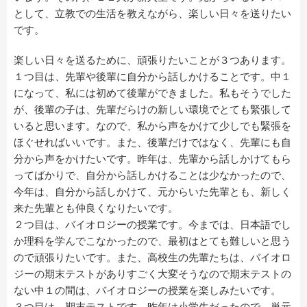
として、立教での生活を教えながら、楽しい日々を送りたい
です。
楽しい日々を送るために、頑張りたいことが３つあります。
１つ目は、先輩や後輩に自分から話しかけることです。中１
になって、私には初めて後輩ができました。私もそうでした
が、後輩の子は、先輩だらけの新しい環境でとても緊張して
いると思います。なので、私から声をかけて少しでも緊張を
ほぐせればいいです。また、後輩だけではなく、先輩にも自
分から声をかけたいです。昨年は、先輩から話しかけてもら
ってばかりで、自分から話しかけることは少なかったので、
今年は、自分から話しかけて、元からいた先輩とも、新しく
来た先輩とも仲良くなりたいです。
２つ目は、バイオロジーの授業です。今までは、日本語でし
か理科を学んでこなかったので、最初はとても難しいと思う
ので頑張りたいです。また、高校生の先輩たちは、バイオロ
ジーの期末テストがありすごく大変そうなので期末テストの
ない中１の間は、バイオロジーの授業を楽しみたいです。
３つ目は、期末テストです。昨年は小学生だったので、単元