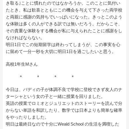
き取る｣ことに慣れたのではなかろうか。このことに気付い
たとき、私は歓喜とともにこの機会を与えて下さった両学校
と両親に感謝の気持ちでいっぱいになった。きっとこのよう
な体験は多くの人ができる訳では無いだろう。だからこそ、
その貴重な体験をする機会が私に与えられたことに感謝をし
なければならない。
明日1日でこの短期留学は終わってしまうが、この事実を心
に留めて一分一秒を大切に明日1日を過ごしたいと思う。
高校1年生Mさん
＊ ＊ ＊ ＊
今日は、バディの子が体調不良で学校に登校できず友人のナ
ターシャという女の子と一緒に授業を回りました。
英語の授業でロミオとジュリエットのストーリーを読んで分
からない単語を和訳したり、数学では日本よりも簡単な確率
をやったりしました。
明日は最終日なので十分にWeald School の生活を満喫した