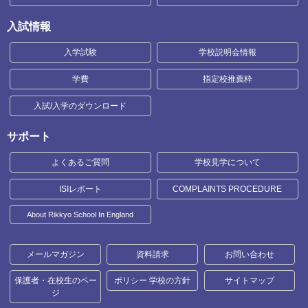
入試情報
入学試験
学校説明会情報
学費
指定校推薦枠
入試/入学のダウンロード
サポート
よくあるご質問
学校見学について
ISIレポート
COMPLAINTS PROCEDURE
About Rikkyo School In England
メールマガジン
資料請求
お問い合わせ
保護者・在校生のペー
ポリシー 学校の方針
サイトマップ
ジ