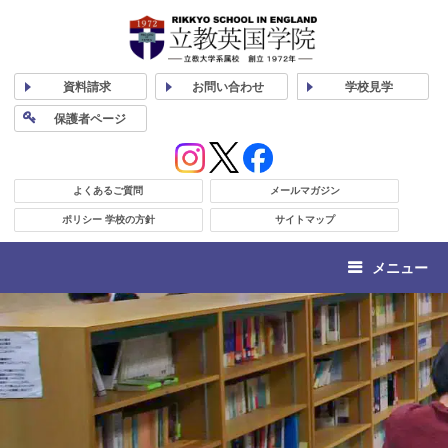
資料
請求
お問い合わせ
学校
見学
保護者
ページ
よくあるご質問
メールマガジン
ポリシー 学校の方針
サイトマップ
メニュー