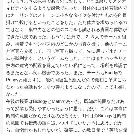
てしまうような教科であるのに対して、P.E.は楽しくアクテ
ィビティをするような感覚であった。具体的には体育館内で
はカーリングのストーンに小さなタイヤを付けたものを的目
掛けて投げるといったことをした。ただ体力を求められるの
ではなく、集中力などの他のスキルも試される貴重な体験が
できた競技であった。もう1つは外で、２,３人でチームを組
み、携帯でキャンパス内のどこかの写真を撮り、他のチーム
と写真を交換して、同じ写真を撮って、先に戻って来たチー
ムが勝利する、というゲームをした。これはまだハッキリと
校内の建物の配置を覚えていない私にとって、場所を確認す
るまたとない良い機会であった。また、チームもBuddyの
Poppyと組まずに、他の同級生と組んだので最初こそぎこち
なかった会話も少しずつ弾むようになったので、とても嬉し
かった。
午後の授業はBiologyとMathであった。既知の範囲なだけあ
って授業も受けやすかったように思う。だが、これは本当に
既知の範囲だからだけなのだろうか。1日目のBiologyは既知
の範囲でも授業の話を追いつけずにいたように思う。だか
ら、自惚れかもしれないが、確実にこの数日間で「英語を聞