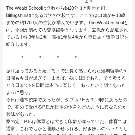
ます。
The Weald Schoolは立教から約20分ほど離れた町、
Billingshurstにある共学の学校です。ここでは11歳から18歳
までの約1700人の生徒が学んでいます。The Weald Schoolと
は、今回が初めての交換留学となります。立教から派遣され
ている中学3年生2名、高校1年生4名から毎日届く留学日記を
紹介します。
＊ ＊ ＊ ＊
振り返ってみると始まるまでは長く感じられた短期留学の5
日間も今日が過ぎてしまえば、残り1日である。そう考える
と今日までの4日間は本当に楽しく、あっという間であった
ように思う。
今日は通常授業であったが、ダブルP.E.が3、4限にあったの
で、初めて受けるP.E.が日本の体育とどのように異なるのか
興味があった。
案の定、P.E.は体育とは大きく印象が違っていた。体育では
通常、これでもかと運動させられる、好き嫌いのハッキリし