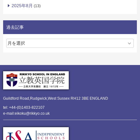
2025年8月
(13)
過去記事
Guildford Road,Rudgwick,
West Sussex RH12 3BE ENGLAND
tel: +44-(0)1403-822107
e-mail:eikoku@rikkyo.co.uk