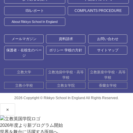
ISIレポート
COMPLAINTS PROCEDURE
About Rikkyo School In England
メールマガジン
資料請求
お問い合わせ
保護者・在校生のペー
ポリシー 学校の方針
サイトマップ
ジ
立教大学
立教池袋中学校・高等
立教新座中学校・高等
学校
学校
立教小学校
立教女学院
香蘭女学校
2026 Copyright ©
Rikkyo School In England All Rights Reserved.
×
2026年度より新プログラム開始
世界を舞台に活躍する医師へ。