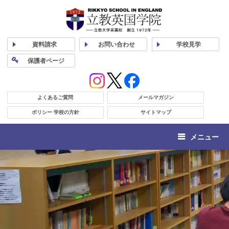
資料
請求
お問い合わせ
学校
見学
保護者
ページ
よくあるご質問
メールマガジン
ポリシー 学校の方針
サイトマップ
メニュー