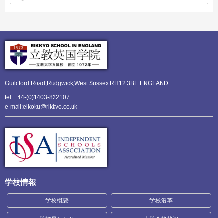
Guildford Road,Rudgwick,
West Sussex RH12 3BE ENGLAND
tel: +44-(0)1403-822107
e-mail:eikoku@rikkyo.co.uk
学校情報
学校概要
学校沿革