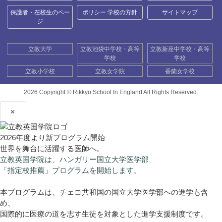
保護者・在校生のペー
ポリシー 学校の方針
サイトマップ
ジ
立教大学
立教池袋中学校・高等
立教新座中学校・高等
学校
学校
立教小学校
立教女学院
香蘭女学校
2026 Copyright ©
Rikkyo School In England All Rights Reserved.
×
2026年度より新プログラム開始
世界を舞台に活躍する医師へ。
立教英国学院は、ハンガリー国立大学医学部
「指定校推薦」プログラムを開始します。
本プログラムは、チェコ共和国の国立大学医学部への進学も含
め、
国際的に医療の道を志す生徒を対象とした進学支援制度です。