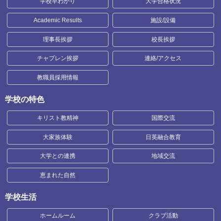
学校早わかり
大学合格状況
Academic Results
施設/設備
理事長挨拶
校長挨拶
チャプレン挨拶
連絡/アクセス
教職員採用情報
学校の特色
キリスト教精神
国際交流
大家族体験
日英融合教育
大学との連携
地域交流
恵まれた自然
学校生活
ホームルーム
クラブ活動