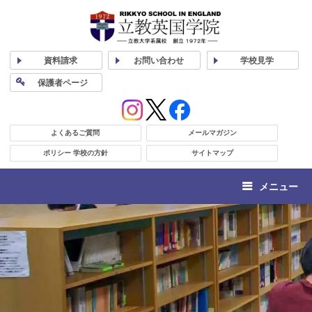
資料
請求
お問い合わせ
学校
見学
保護者
ページ
よくあるご質問
メールマガジン
ポリシー 学校の方針
サイトマップ
メニュー