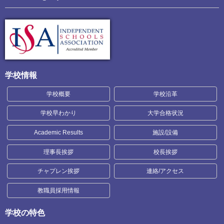
学校情報
学校概要
学校沿革
学校早わかり
大学合格状況
Academic Results
施設/設備
理事長挨拶
校長挨拶
チャプレン挨拶
連絡/アクセス
教職員採用情報
学校の特色