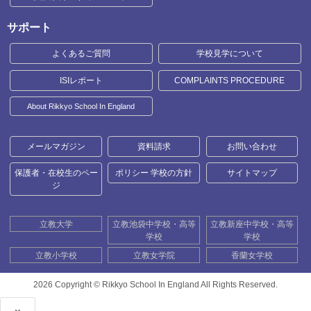
サポート
よくあるご質問
学校見学について
ISIレポート
COMPLAINTS PROCEDURE
About Rikkyo School In England
メールマガジン
資料請求
お問い合わせ
保護者・在校生のペー
ポリシー 学校の方針
サイトマップ
ジ
立教大学
立教池袋中学校・高等
立教新座中学校・高等
学校
学校
立教小学校
立教女学院
香蘭女学校
2026 Copyright ©
Rikkyo School In England All Rights Reserved.