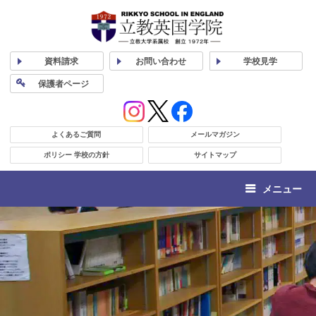
資料
請求
お問い合わせ
学校
見学
保護者
ページ
よくあるご質問
メールマガジン
ポリシー 学校の方針
サイトマップ
メニュー