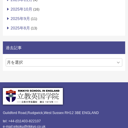
(4)
2025年10月
(16)
2025年9月
(11)
2025年8月
(13)
過去記事
Guildford Road,Rudgwick,
West Sussex RH12 3BE ENGLAND
tel: +44-(0)1403-822107
e-mail:eikoku@rikkyo.co.uk