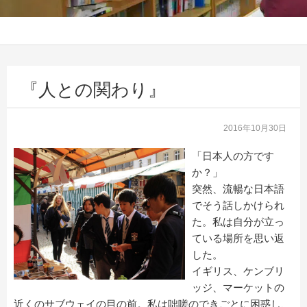
『人との関わり』
2016年10月30日
「日本人の方です
か？」
突然、流暢な日本語
でそう話しかけられ
た。私は自分が立っ
ている場所を思い返
した。
イギリス、ケンブリ
ッジ、マーケットの
近くのサブウェイの目の前。私は咄嗟のできごとに困惑し、