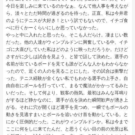
今日を楽しみに来ているのかなぁ、なんて他人事を考えなが
ら、淡々とただ時間が過ぎるのを待った。正直、私は今井君
のようにテニスが大好き！という訳でもないので、イチゴ食
べに行くかーくらいにしか思っていなかった。
やっと中に入れたと思ったら、そこも人だらけ。凄まじい数
だった。他の人達がウィンブルドンに興奮している中、イチ
ゴに大喜びしていた私はどのように映っただろうか。だけど
さすがに少しは試合を見よう、と皆で話して決めた。選手の
名前が出ているボードを見ても誰がどんな人かもわからなか
ったので、近くの人のを見ることにした。その試合は衝撃だ
った。テニス経験が全くない私でもわかる選手の上手さ。自
由自在にボールを打っていて、まるで魔法がかかってるみた
いだった。そして何より、観客の熱気。最初はみんな耳鳴り
がするほど静かなのに、選手が点を決めた瞬間歓声が湧き上
がる。それに穴が開くほど選手を見つめ、一瞬でもボールの
動きを見逃すまいとボールを追いかけ首を動かしている。と
にかく圧倒的だった。これがウィンブルドンか。私は今まで
ここに何をしに来てたんだ、と思うくらい目の前の光景は私