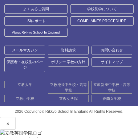
よくあるご質問
学校見学について
ISIレポート
COMPLAINTS PROCEDURE
About Rikkyo School In England
メールマガジン
資料請求
お問い合わせ
保護者・在校生のペー
ポリシー 学校の方針
サイトマップ
ジ
立教大学
立教池袋中学校・高等
立教新座中学校・高等
学校
学校
立教小学校
立教女学院
香蘭女学校
2026 Copyright ©
Rikkyo School In England All Rights Reserved.
×