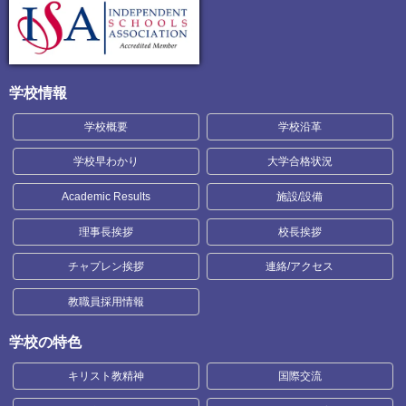
学校情報
学校概要
学校沿革
学校早わかり
大学合格状況
Academic Results
施設/設備
理事長挨拶
校長挨拶
チャプレン挨拶
連絡/アクセス
教職員採用情報
学校の特色
キリスト教精神
国際交流