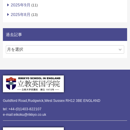
2025年9月
(11)
2025年8月
(13)
過去記事
Guildford Road,Rudgwick,
West Sussex RH12 3BE ENGLAND
tel: +44-(0)1403-822107
e-mail:eikoku@rikkyo.co.uk