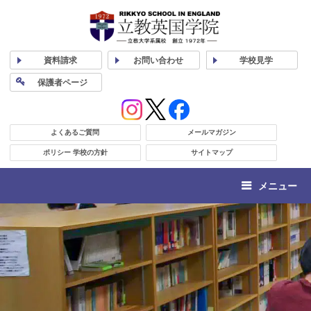
資料
請求
お問い合わせ
学校
見学
保護者
ページ
よくあるご質問
メールマガジン
ポリシー 学校の方針
サイトマップ
メニュー