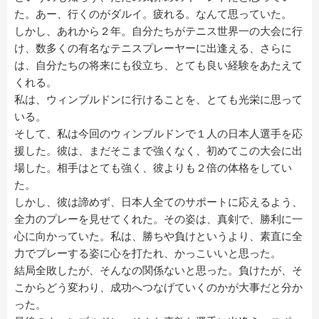
た。あー、行くのがダルイ。疲れる。なんて思っていた。
しかし、あれから２年。自分たちがテニス世界一の大会に行
け、数多くの有名なテニスプレーヤーに出逢える、さらに
は、自分たちの将来にも役立ち、とても良い経験をあたえて
くれる。
私は、ウィンブルドンに行けることを、とても光栄に思って
いる。
そして、私は今回のウィンブルドンで１人の日本人選手を応
援した。彼は、まだそこまで強くなく、初めてこの大会に出
場した。相手はとても強く、彼よりも２倍の体格をしてい
た。
しかし、彼は諦めず、日本人全てのサポートに応えるよう、
全力のプレーを見せてくれた。その姿は、真剣で、勝利に一
心に向かっていた。私は、勝ちや負けというより、素直に全
力でプレーする姿に心を打たれ、かっこいいと思った。
結局全敗したが、そんなの関係ないと思った。負けたが、そ
こからどう変わり、成功へつなげていくのかが大事だと分か
った。