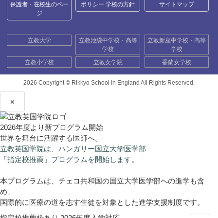
保護者・在校生のペー
ポリシー 学校の方針
サイトマップ
ジ
立教大学
立教池袋中学校・高等
立教新座中学校・高等
学校
学校
立教小学校
立教女学院
香蘭女学校
2026 Copyright ©
Rikkyo School In England All Rights Reserved.
×
2026年度より新プログラム開始
世界を舞台に活躍する医師へ。
立教英国学院は、ハンガリー国立大学医学部
「指定校推薦」プログラムを開始します。
本プログラムは、チェコ共和国の国立大学医学部への進学も含
め、
国際的に医療の道を志す生徒を対象とした進学支援制度です。
指定校推薦枠あり
2026年度入学対応