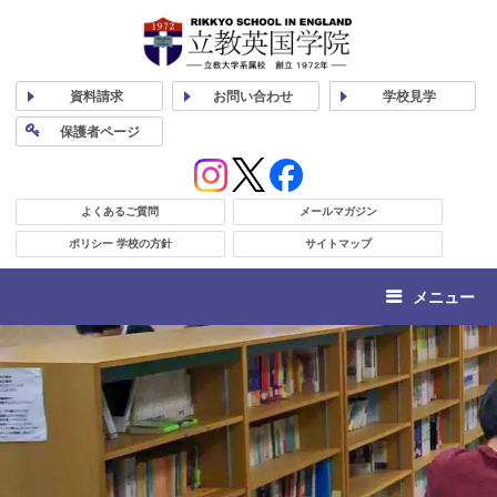
資料
請求
お問い合わせ
学校
見学
保護者
ページ
よくあるご質問
メールマガジン
ポリシー 学校の方針
サイトマップ
メニュー