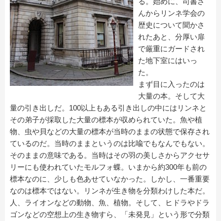
る。始めに、司書さ
んからリンネ学会の
歴史について聞かさ
れたあと、分厚い扉
で厳重にガードされ
た地下室にはいっ
た。
まず目に入ったのは
大量の本。そして大
量の引き出しだ。100以上もある引き出しの中にはリンネと
その弟子が採取した大量の標本が収められていた。魚や植
物、虫や貝などの大量の標本が当時のままの状態で保存され
ているのだ。当時のままというのは比喩でもなんでもない。
そのままの意味である。当時はその羽の美しさからアクセサ
リーにも使われていたモルフォ蝶。いまから約300年も前の
標本なのに、少しも色あせていなかった。しかし、一番重要
なのは標本ではない。リンネが生き物を分類わけした本だ。
人、ライオンなどの動物、魚、植物。そして、ヒドラやドラ
ゴンなどの空想上の生き物すら、「未発見」という形で分類