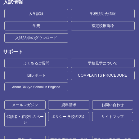
入試情報
入学試験
学校説明会情報
学費
指定校推薦枠
入試/入学のダウンロード
サポート
よくあるご質問
学校見学について
ISIレポート
COMPLAINTS PROCEDURE
About Rikkyo School In England
メールマガジン
資料請求
お問い合わせ
保護者・在校生のペー
ポリシー 学校の方針
サイトマップ
ジ