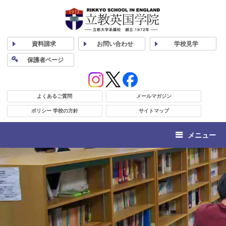
資料
請求
お問い合わせ
学校
見学
保護者
ページ
よくあるご質問
メールマガジン
ポリシー 学校の方針
サイトマップ
メニュー