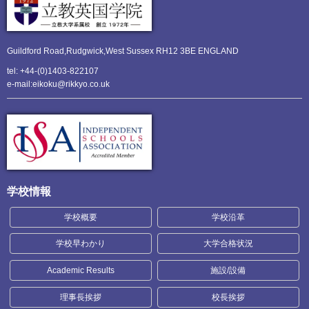
Guildford Road,Rudgwick,
West Sussex RH12 3BE ENGLAND
tel: +44-(0)1403-822107
e-mail:eikoku@rikkyo.co.uk
学校情報
学校概要
学校沿革
学校早わかり
大学合格状況
Academic Results
施設/設備
理事長挨拶
校長挨拶