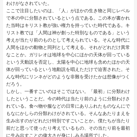
わけがなされていた。
ここで注目したいのは、「人」がほかの生き物と同じレベル
で本の中に分類されているという点である。この本が書かれ
た当時はキリスト教が強い権力を持っていた時代である。キ
リスト教では「人間は神が創った特別なものである」という
考えが当たり前のものとして考えられている。そんな時代に
人間をほかの動物と同列として考える。それがどれだけ異常
なことか。ガリレオは地球を中心にほかの天体が回っている
という天動説を否定し、太陽を中心に地球も含めたほかの天
体が回っているという地動説を唱えただけで迫害された。そ
んな時代にリンネがどのような非難を受けたかは想像がつく
だろう。
しかし、一番すごいのはそこではない。「最初」に分類わけ
したということだ。今の時代は当たり前のように分類わけさ
れている。食べ物や服などの日常にありふれたものなんにで
もなにかしらの分類わけがされている。そんなあたりまえを
生み出すのがどれだけ特別ですごいことか。僕たちが当たり
前だと思って使ったり考えているもの、その当たり前を最初
に生み出すことの偉大さが身にしみる場所でした。